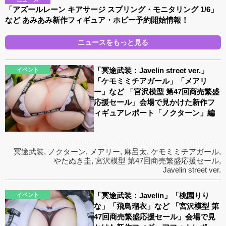
「アズールレーン キアサージ スプリング・モニタリング 1/6」
など あみあみ新作フィギュア・ホビー予約開始情報！
ニュースをもっと見る
「冥途武装：Javelin street ver.」
イベント
「ケモミミチアガール」「メアリ
ー」など 「宮沢模型 第47回商売繁盛
応援セール」会場で見かけた新作フ
ィギュアレポート「ノクターン」編
冥途武装
,
ノクターン
,
メアリー
,
麻呂太
,
ケモミミチアガール
,
やたぬき圭
,
宮沢模型 第47回商売繁盛応援セール
,
Javelin street ver.
「冥途武装：Javelin」「桃園りり
イベント
な」「飛鳥瑠衣」など 「宮沢模型 第
47回商売繁盛応援セール」会場で見