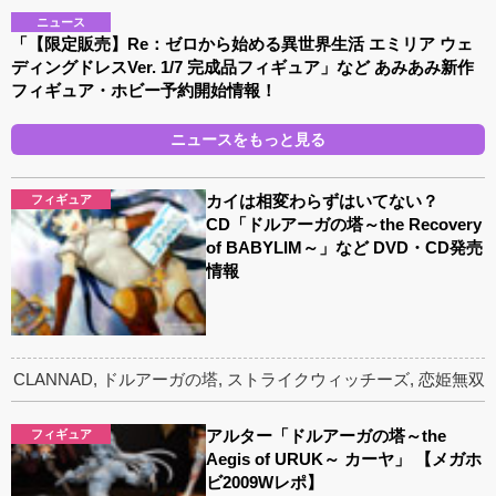
ニュース
「【限定販売】Re：ゼロから始める異世界生活 エミリア ウェ
ディングドレスVer. 1/7 完成品フィギュア」など あみあみ新作
フィギュア・ホビー予約開始情報！
ニュースをもっと見る
カイは相変わらずはいてない？
フィギュア
CD「ドルアーガの塔～the Recovery
of BABYLIM～」など DVD・CD発売
情報
CLANNAD
,
ドルアーガの塔
,
ストライクウィッチーズ
,
恋姫無双
アルター「ドルアーガの塔～the
フィギュア
Aegis of URUK～ カーヤ」 【メガホ
ビ2009Wレポ】