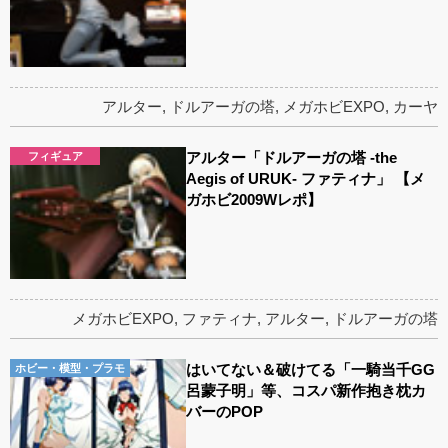
アルター
,
ドルアーガの塔
,
メガホビEXPO
,
カーヤ
アルター「ドルアーガの塔 -the
フィギュア
Aegis of URUK- ファティナ」 【メ
ガホビ2009Wレポ】
メガホビEXPO
,
ファティナ
,
アルター
,
ドルアーガの塔
はいてない＆破けてる「一騎当千GG
ホビー・模型・プラモ
呂蒙子明」等、コスパ新作抱き枕カ
バーのPOP