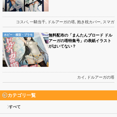
コスパ
,
一騎当千
,
ドルアーガの塔
,
抱き枕カバー
,
スマガ
無料配布の「まんたんブロード ドル
ホビー・模型・プラモ
アーガの塔特集号」の表紙イラスト
がはいてない？
カイ
,
ドルアーガの塔
カテゴリ一覧
すべて