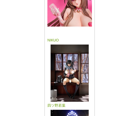
NIKUO
四ツ野若葉