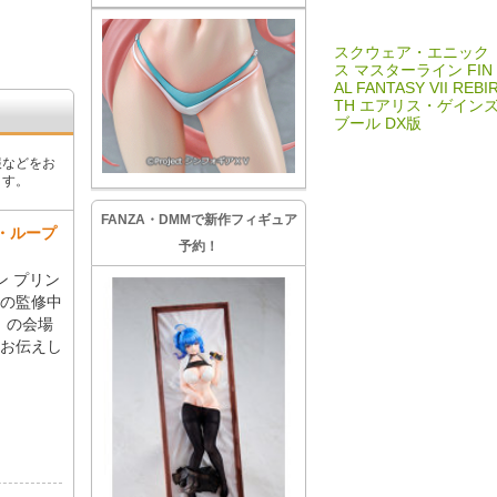
スクウェア・エニック
ス マスターライン FIN
AL FANTASY VII REBI
TH エアリス・ゲイン
ブール DX版
報などをお
ます。
FANZA・DMMで新作フィギュア
ツ・ループ
予約！
ン プリン
」の監修中
 」の会場
お伝えし