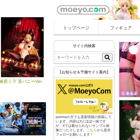
トップページ
フィギュア
サイト内検索
【お知らせ＆予備サイト案内】
椿原ミラ 逆バニーVer.
pommuの方でも更新情報の投稿して
います。内容はXとほぼ一緒です
が、Xでは載せられないサンプル画
像だったりします。
こちら
から是非
フォローお願いします！