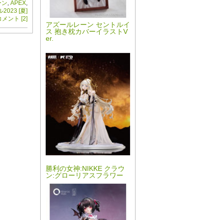
ーン
,
APEX
,
23 [夏]
メント [2]
アズールレーン セントルイ
ス 抱き枕カバーイラストV
er.
勝利の女神:NIKKE クラウ
ン:グローリアスフラワー