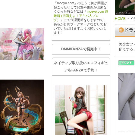
「moeyo.com」のほうに何か問題が
起こったりして閲覧や更新が出来な
くなった時などには「
moeyo.com 避
難所 (旧萌えよ！アキバ人ブロ
HOME
>
ド
グ）
」にて代理更新をしますので、
あらかじめブックマークなどしてお
いていただけますようお願いいたし
ドラ
ます！
美少女フ
DMM/FANZAで発売中！
伝えする
ネイティブ取り扱いエロフィギュ
アをFANZAで予約！