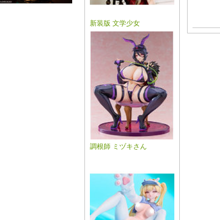
新装版 文学少女
調根師 ミヅキさん