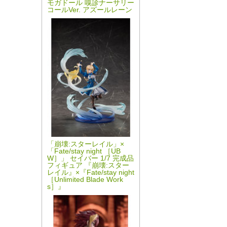
モガドール 嗅診ナーサリー
コールVer. アズールレーン
「崩壊:スターレイル」×
「Fate/stay night ［UB
W］」 セイバー 1/7 完成品
フィギュア 『崩壊:スター
レイル』×『Fate/stay night
［Unlimited Blade Work
s］』