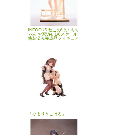
INFOCUS ねこの思い もち
ゃん お家Ver. 1/6スケール
塗装済み完成品フィギュア
「ひより＆こはる」