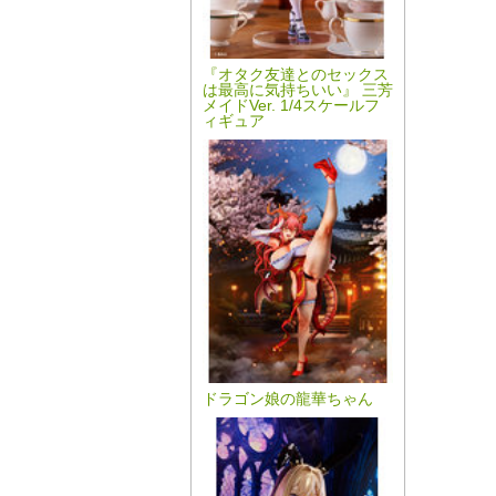
『オタク友達とのセックス
は最高に気持ちいい』 三芳
メイドVer. 1/4スケールフ
ィギュア
ドラゴン娘の龍華ちゃん