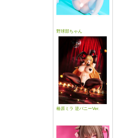
野球部ちゃん
椿原ミラ 逆バニーVer.