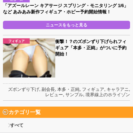
「アズールレーン キアサージ スプリング・モニタリング 1/6」
など あみあみ新作フィギュア・ホビー予約開始情報！
ニュースをもっと見る
衝撃！？のズボンずり下げられフィ
フィギュア
ギュア「本多・正純」がついに予約
開始！
ズボンずり下げ
,
副会長
,
本多・正純
,
フィギュア
,
キャラアニ
,
レビュー
,
サンプル
,
境界線上のホライゾン
カテゴリ一覧
すべて