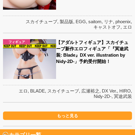
スカイチューブ
,
製品版
,
EGG
,
saitom
,
リナ
,
phoenix
,
キャストオフ
,
エロ
【アダルトフィギュア】スカイチュ
フィギュア
ーブ新作エロフィギュア「『冥途武
装: Blade』DX ver. illustration by
Nidy-2D-」予約受付開始！
エロ
,
BLADE
,
スカイチューブ
,
広瀬裕之
,
DX Ver.
,
HIRO
,
Nidy-2D-
,
冥途武装
もっと見る