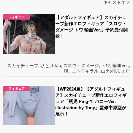
キャストオフ
【アダルトフィギュア】スカイチュ
フィギュア
ーブ新作エロフィギュア「スロウ・
ダメージ トワ 輸血Ver.」予約受付開
始！
スカイチューブ
,
さと
,
Lilan
,
スロウ・ダメージ
,
トワ
,
輸血Ver.
,
BL
,
ニトロキラル
,
山田外朗
,
エロ
【WF2024夏】【アダルトフィギュ
フィギュア
ア】スカイチューブ新作エロフィギ
ュア「瓶児 Ping-Yi バニーVer.
illustration by Tony」監修中原型が
展示！