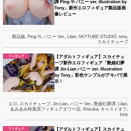
譚 Ping-Yi バニー ver. illustration by
Tony」新作エロフィギュア製品版画
像レビュー
製品版
,
Ping-Yi
,
バニー Ver.
,
Lilan
,
SKYTUBE STUDIO
,
tony
,
スカイチューブ
【アダルトフィギュア】スカイチュ
フィギュア
ーブ新作エロフィギュア「艶娘幻夢
譚 Jin-Lian バニー ver. illustration
by Tony」彩色サンプルがアキバで展
示！
エロ
,
スカイチューブ
,
Jin-Lian
,
バニー Ver.
,
艶娘幻夢譚
,
Lilan
,
あみあみ秋葉原フィギュアタワー店
,
Shizuka
,
キャストオフ
,
tony
【アダルトフィギュア】スカイチュ
フィギュア