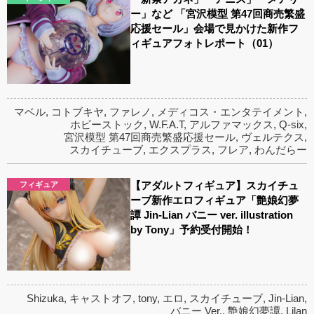
ー」など 「宮沢模型 第47回商売繁盛
応援セール」会場で見かけた新作フ
ィギュアフォトレポート（01）
マベル
,
コトブキヤ
,
ファレノ
,
メディコス・エンタテイメント
,
ホビーストック
,
W.F.A.T
,
アルファマックス
,
Q-six
,
宮沢模型 第47回商売繁盛応援セール
,
ヴェルテクス
,
スカイチューブ
,
エクスプラス
,
フレア
,
わんだらー
【アダルトフィギュア】スカイチュ
フィギュア
ーブ新作エロフィギュア「艶娘幻夢
譚 Jin-Lian バニー ver. illustration
by Tony」予約受付開始！
Shizuka
,
キャストオフ
,
tony
,
エロ
,
スカイチューブ
,
Jin-Lian
,
バニー Ver.
,
艶娘幻夢譚
,
Lilan