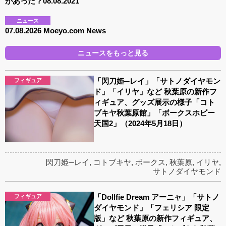
があった？08.08.2021
ニュース
07.08.2026 Moeyo.com News
ニュースをもっと見る
「閃刀姫─レイ」「サトノダイヤモン
フィギュア
ド」「イリヤ」など 秋葉原の新作フ
ィギュア、グッズ展示の様子「コト
ブキヤ秋葉原館」「ボークスホビー
天国2」（2024年5月18日）
閃刀姫─レイ
,
コトブキヤ
,
ボークス
,
秋葉原
,
イリヤ
,
サトノダイヤモンド
「Dollfie Dream アーニャ」「サトノ
フィギュア
ダイヤモンド」「フェリシア 限定
版」など 秋葉原の新作フィギュア、