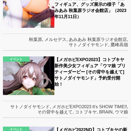
フィギュア、グッズ展示の様子「あ
みあみ 秋葉原ラジオ会館店」（2023
年11月11日）
秋葉原
,
メルセデス
,
あみあみ 秋葉原ラジオ会館店
,
サトノダイヤモンド
,
鷹峰高嶺
【メガホビEXPO2023】コトブキヤ
イベント
新作美少女フィギュア「ウマ娘 プリ
ティーダービー [その背中を越えて]
サトノダイヤモンド」予約受付開
始！
サトノダイヤモンド
,
メガホビEXPO2023 It's SHOW TIME!!
,
その背中を越えて
,
コトブキヤ
,
BRAIN
,
ウマ娘
【メガホビ2022ND】コトブキヤの新
イベント