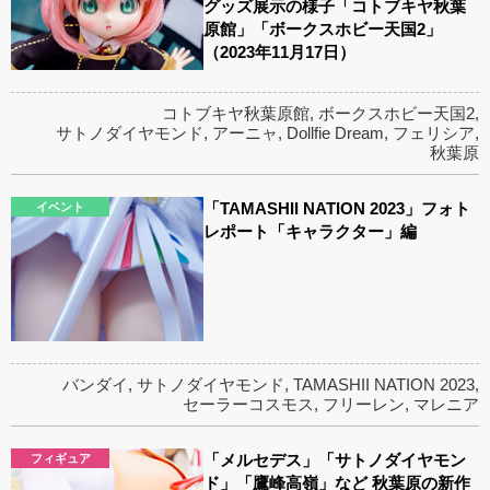
グッズ展示の様子「コトブキヤ秋葉
原館」「ボークスホビー天国2」
（2023年11月17日）
コトブキヤ秋葉原館
,
ボークスホビー天国2
,
サトノダイヤモンド
,
アーニャ
,
Dollfie Dream
,
フェリシア
,
秋葉原
「TAMASHII NATION 2023」フォト
イベント
レポート「キャラクター」編
バンダイ
,
サトノダイヤモンド
,
TAMASHII NATION 2023
,
セーラーコスモス
,
フリーレン
,
マレニア
「メルセデス」「サトノダイヤモン
フィギュア
ド」「鷹峰高嶺」など 秋葉原の新作