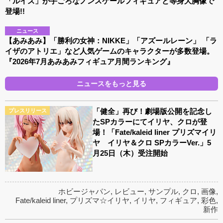
「ルイズ」が手ごろなノンスケールフィギュアと等身大胸像で
登場!!
ニュース
【あみあみ】「勝利の女神：NIKKE」「アズールレーン」 「ラ
イザのアトリエ」など人気ゲームのキャラクターが多数登場。
『2026年7月あみあみフィギュア月間ランキング』
ニュースをもっと見る
「健全」再び！劇場版公開を記念し
プレスリリース
たSPカラーにてイリヤ、クロが登
場！「Fate/kaleid liner プリズマイリ
ヤ イリヤ＆クロ SPカラーVer.」5
月25日（木）受注開始
ホビージャパン
,
レビュー
,
サンプル
,
クロ
,
画像
,
Fate/kaleid liner
,
プリズマ☆イリヤ
,
イリヤ
,
フィギュア
,
彩色
,
新作