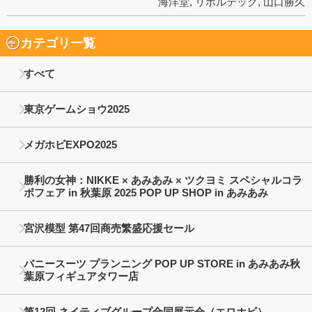
海洋堂
,
リボルテック
,
山口勝久
カテゴリ一覧
すべて
東京ゲームショウ2025
メガホビEXPO2025
勝利の女神：NIKKE × あみあみ × ツクヨミ スペシャルコラ
ボフェア in 秋葉原 2025 POP UP SHOP in あみあみ
宮沢模型 第47回商売繁盛応援セール
バニースーツ プランニング POP UP STORE in あみあみ秋
葉原フィギュアタワー店
第12回 ネイティブグループ合同展示会（エロホビ）