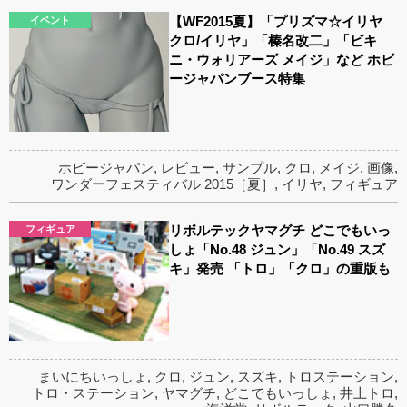
【WF2015夏】「プリズマ☆イリヤ
イベント
クロ/イリヤ」「榛名改二」「ビキ
ニ・ウォリアーズ メイジ」など ホビ
ージャパンブース特集
ホビージャパン
,
レビュー
,
サンプル
,
クロ
,
メイジ
,
画像
,
ワンダーフェスティバル 2015［夏］
,
イリヤ
,
フィギュア
リボルテックヤマグチ どこでもいっ
フィギュア
しょ「No.48 ジュン」「No.49 スズ
キ」発売 「トロ」「クロ」の重版も
まいにちいっしょ
,
クロ
,
ジュン
,
スズキ
,
トロステーション
,
トロ・ステーション
,
ヤマグチ
,
どこでもいっしょ
,
井上トロ
,