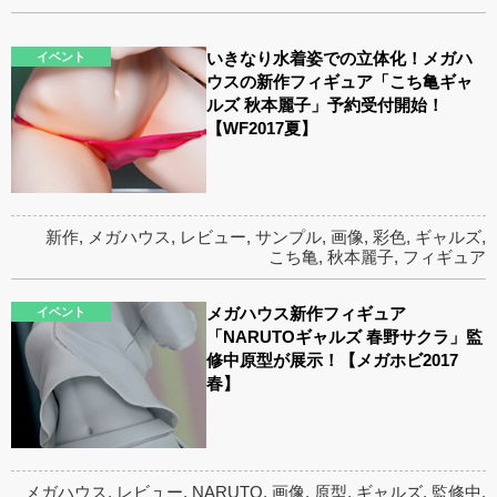
いきなり水着姿での立体化！メガハ
イベント
ウスの新作フィギュア「こち亀ギャ
ルズ 秋本麗子」予約受付開始！
【WF2017夏】
新作
,
メガハウス
,
レビュー
,
サンプル
,
画像
,
彩色
,
ギャルズ
,
こち亀
,
秋本麗子
,
フィギュア
メガハウス新作フィギュア
イベント
「NARUTOギャルズ 春野サクラ」監
修中原型が展示！【メガホビ2017
春】
メガハウス
,
レビュー
,
NARUTO
,
画像
,
原型
,
ギャルズ
,
監修中
,