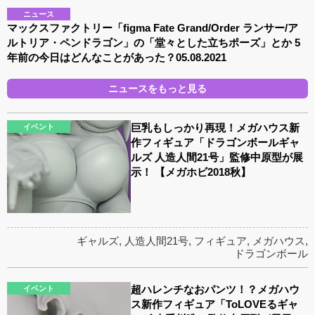
ニュース
マックスファクトリー「figma Fate Grand/Order ランサー/ア
ルトリア・ペンドラゴン」の「堂々とした立ちポーズ」とか 5
年前の今日はどんなことがあった？05.08.2021
ニュースをもっと見る
巨乳もしっかり再現！メガハウス新
イベント
作フィギュア「ドラゴンボールギャ
ルズ 人造人間21号」監修中原型が展
示！ 【メガホビ2018秋】
ギャルズ
,
人造人間21号
,
フィギュア
,
メガハウス
,
ドラゴンボール
超ハレンチなおパンツ！？メガハウ
イベント
ス新作フィギュア「ToLOVEるギャ