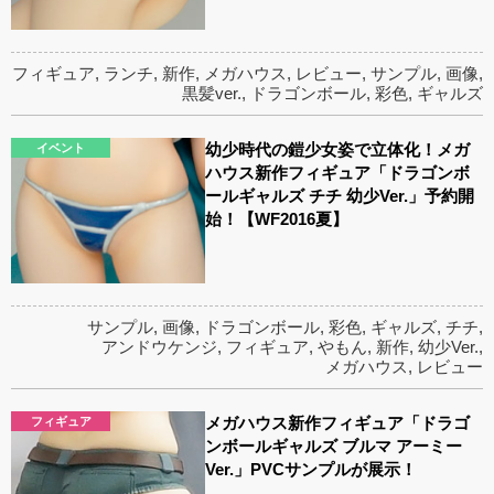
フィギュア
,
ランチ
,
新作
,
メガハウス
,
レビュー
,
サンプル
,
画像
,
黒髪ver.
,
ドラゴンボール
,
彩色
,
ギャルズ
幼少時代の鎧少女姿で立体化！メガ
イベント
ハウス新作フィギュア「ドラゴンボ
ールギャルズ チチ 幼少Ver.」予約開
始！【WF2016夏】
サンプル
,
画像
,
ドラゴンボール
,
彩色
,
ギャルズ
,
チチ
,
アンドウケンジ
,
フィギュア
,
やもん
,
新作
,
幼少Ver.
,
メガハウス
,
レビュー
メガハウス新作フィギュア「ドラゴ
フィギュア
ンボールギャルズ ブルマ アーミー
Ver.」PVCサンプルが展示！