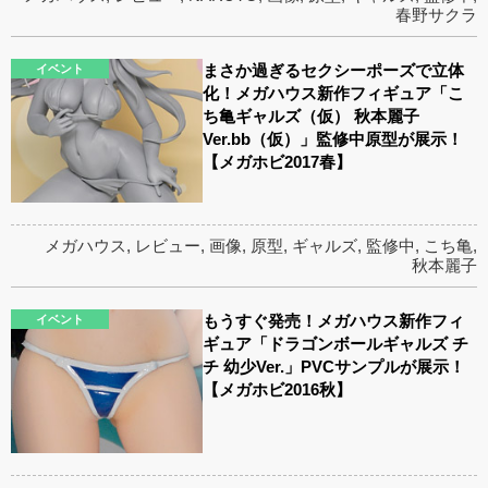
春野サクラ
まさか過ぎるセクシーポーズで立体
イベント
化！メガハウス新作フィギュア「こ
ち亀ギャルズ（仮） 秋本麗子
Ver.bb（仮）」監修中原型が展示！
【メガホビ2017春】
メガハウス
,
レビュー
,
画像
,
原型
,
ギャルズ
,
監修中
,
こち亀
,
秋本麗子
もうすぐ発売！メガハウス新作フィ
イベント
ギュア「ドラゴンボールギャルズ チ
チ 幼少Ver.」PVCサンプルが展示！
【メガホビ2016秋】