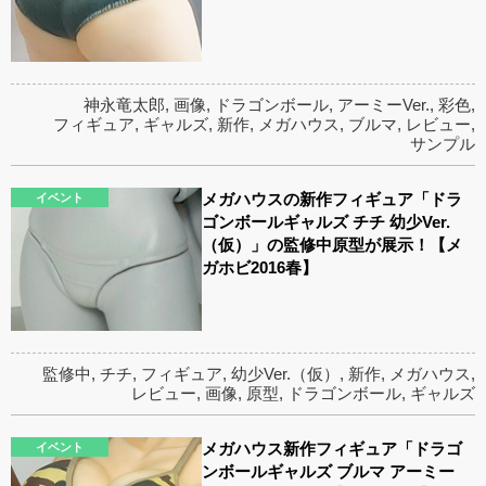
神永竜太郎
,
画像
,
ドラゴンボール
,
アーミーVer.
,
彩色
,
フィギュア
,
ギャルズ
,
新作
,
メガハウス
,
ブルマ
,
レビュー
,
サンプル
メガハウスの新作フィギュア「ドラ
イベント
ゴンボールギャルズ チチ 幼少Ver.
（仮）」の監修中原型が展示！【メ
ガホビ2016春】
監修中
,
チチ
,
フィギュア
,
幼少Ver.（仮）
,
新作
,
メガハウス
,
レビュー
,
画像
,
原型
,
ドラゴンボール
,
ギャルズ
メガハウス新作フィギュア「ドラゴ
イベント
ンボールギャルズ ブルマ アーミー