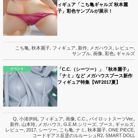
ィギュア「こち亀ギャルズ 秋本麗
子」彩色サンプルが展示！
こち亀
,
秋本麗子
,
フィギュア
,
新作
,
メガハウス
,
レビュー
,
サンプル
,
画像
,
彩色
,
ギャルズ
「C.C.（シーツー）」「秋本麗子」
イベント
「ナミ」など メガハウスブース新作
フィギュア特集【WF2017夏】
Q
,
小渚伊純
,
フィギュア
,
画像
,
C.C.
,
パイロットスーツVer.
,
新作
,
山本玲
,
メガハウス
,
G.E.M.シリーズ
,
ブース
,
ギャルズ
,
レビュー
,
2017
,
シーツー
,
こち亀
,
ナミ
,
秋本麗子
,
ONE PIECE
,
コードギアス反逆のルルーシュR2
,
SMART DOLL