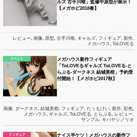
ルズ 古手川唯」監修中原型が展示！
【メガホビ2018春】
レビュー
,
画像
,
原型
,
古手川唯
,
ギャルズ
,
フィギュア
,
新作
,
メガハウス
,
ToLOVEる
メガハウス新作フィギュア
イベント
「ToLOVEるギャルズ ToLOVEる-と
らぶる-ダークネス 結城美柑」予約受
付開始！【メガホビ2017秋】
画像
,
ダークネス
,
結城美柑
,
フィギュア
,
たぅもけい
,
新作
,
彩色
,
メガハウス
,
ギャルズ
,
ToLOVEる
,
とらぶる
,
レビュー
,
サンプル
,
キバヤシノリオ
ナイス半ケツ！メガハウスの新作フ
フィギュア