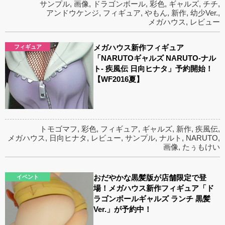
サンプル
,
画像
,
ドラゴンボール
,
彩色
,
ギャルズ
,
チチ
,
アンドウケンジ
,
フィギュア
,
やもん
,
新作
,
幼少Ver.
,
メガハウス
,
レビュー
メガハウス新作フィギュア
フィギュア
「NARUTOギャルズ NARUTO‐ナル
ト‐ 疾風伝 日向ヒナタ」予約開始！
【WF2016夏】
トモゴマフ
,
彩色
,
フィギュア
,
ギャルズ
,
新作
,
疾風伝
,
メガハウス
,
日向ヒナタ
,
レビュー
,
サンプル
,
ナルト
,
NARUTO
,
画像
,
たぅもけい
おだやかな黒髪版が店舗限定で登
イベント
場！メガハウス新作フィギュア「ド
ラゴンボールギャルズ ランチ 黒髪
Ver.」が予約中！