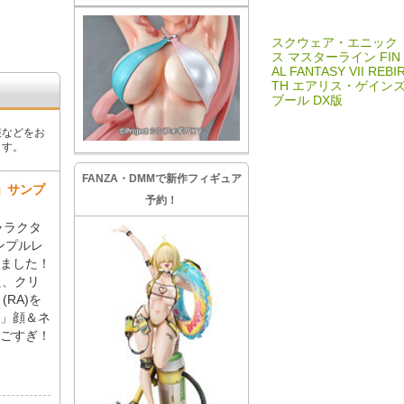
スクウェア・エニック
ス マスターライン FIN
AL FANTASY VII REBI
TH エアリス・ゲイン
ブール DX版
報などをお
ます。
FANZA・DMMで新作フィギュア
」サンプ
予約！
ャラクタ
ンプルレ
ました！
た、クリ
(RA)を
」顔＆ネ
ごすぎ！