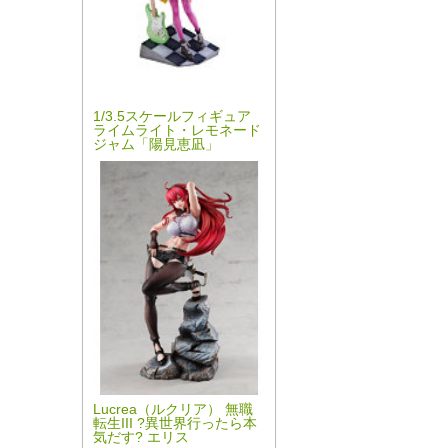
1/3.5スケールフィギュア
ライムライト・レモネード
ジャム「陽見恵凪」
Lucrea（ルクリア） 無職
転生III ?異世界行ったら本
気だす? エリス