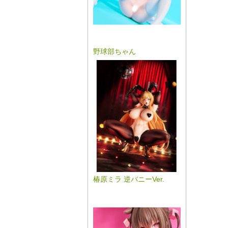
野球部ちゃん
椿原ミラ 逆バニーVer.