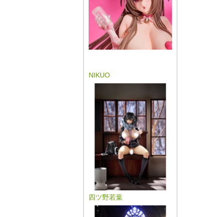
NIKUO
四ツ野若葉