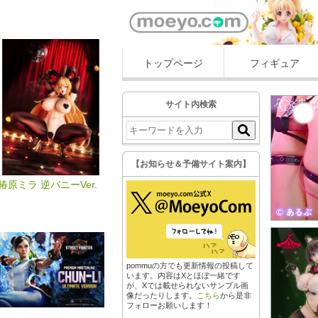
トップページ
フィギュア
サイト内検索
【お知らせ＆予備サイト案内】
椿原ミラ 逆バニーVer.
pommuの方でも更新情報の投稿して
います。内容はXとほぼ一緒です
が、Xでは載せられないサンプル画
像だったりします。
こちら
から是非
フォローお願いします！