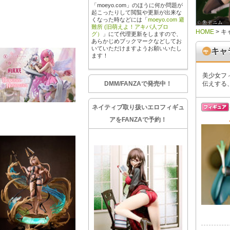
「moeyo.com」のほうに何か問題が
起こったりして閲覧や更新が出来な
くなった時などには「
moeyo.com 避
難所 (旧萌えよ！アキバ人ブロ
HOME
>
キ
グ）
」にて代理更新をしますので、
あらかじめブックマークなどしてお
いていただけますようお願いいたし
キャ
ます！
美少女フ
DMM/FANZAで発売中！
伝えする
ネイティブ取り扱いエロフィギュ
アをFANZAで予約！