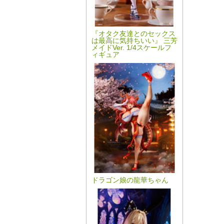
『オタク友達とのセックス
は最高に気持ちいい』 三芳
メイドVer. 1/4スケールフ
ィギュア
ドラゴン娘の龍華ちゃん