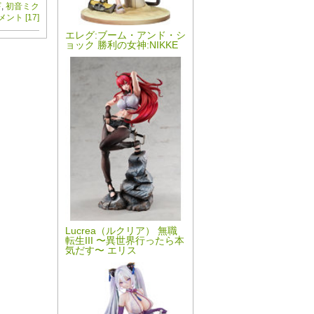
ギ
,
初音ミク
メント [17]
エレグ:ブーム・アンド・シ
ョック 勝利の女神:NIKKE
Lucrea（ルクリア） 無職
転生III 〜異世界行ったら本
気だす〜 エリス