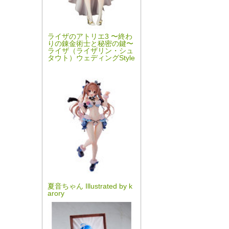
ライザのアトリエ3 〜終わ
りの錬金術士と秘密の鍵〜
ライザ（ライザリン・シュ
タウト）ウェディングStyle
夏音ちゃん Illustrated by k
arory