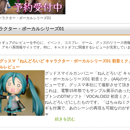
ャラクター・ボーカルシリーズ01
ラクター・ボーカルシリーズ01
ィギュアのレビューを中心に、イベント、コスプレ、ゲーム、グッズのリリース情
、アキバ系情報サイトです。特に、キャストオフに関連するレビューが充実してい
グッスマ「ねんどろいど キャラクター・ボーカルシリーズ01 初音ミク
ルレビュー
グッドスマイルカンパニー「ねんどろいど キ
ー・ボーカルシリーズ01 初音ミク」(AA)のサ
ビューです。グッスマ本社にて撮影させて頂き
これは、電撃15年祭でもサンプル展示のあっ
プトンのDTMソフト「VOCALOID2 初音ミク」
ねんどろいどにしたものです。「はちゅねミク
ギも付属で、あのシーンの再現も可能なのがす
ｗ
続きを読む