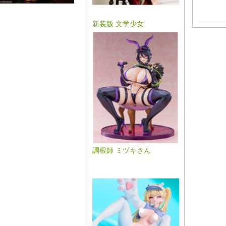
新装版 文学少女
調根師 ミヅキさん