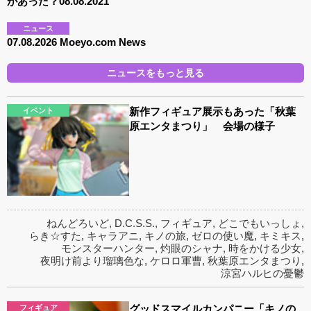
があった？08.08.2021
ニュース
07.08.2026 Moeyo.com News
ニュースをもっと見る
新作フィギュア展示もあった「秋葉
イベント
原エンタまつり」 会場の様子
ねんどろいど
,
D.C.S.S.
,
フィギュア
,
どこでもいっしょ
,
らき☆すた
,
キャラアニ
,
キノの旅
,
ゼロの使い魔
,
キミキス
,
モンスターハンター
,
灼眼のシャナ
,
時をかける少女
,
夜明け前より瑠璃色な
,
ケロロ軍曹
,
秋葉原エンタまつり
,
涼宮ハルヒの憂鬱
グッドスマイルカンパニー「キノの
フィギュア