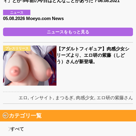
ィ」とか 5年前の今日はどんなことがあった？06.08.2021
ニュース
05.08.2026 Moeyo.com News
ニュースをもっと見る
【アダルトフィギュア】肉感少女シ
プレスリリース
リーズより、エロ研の紫藤（しど
う）さんが新登場。
エロ
,
インサイト
,
まつるぎ
,
肉感少女
,
エロ研の紫藤さん
カテゴリ一覧
すべて