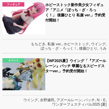
ホビーストック新作美少女フィギュ
フィギュア
ア「アニメ「ぼっち・ざ・ろっ
く！」 後藤ひとり 私服 ver.」予約受
付開始！
もちどき
,
私服 ver.
,
ホビーストック
,
ウイング
,
ぼっち・ざ・ろっく！
,
後藤ひとり
,
うみ
【WF2025夏】ウイング「『アズール
イベント
レーン』バッチ 華麗なるスピードス
ターver.」予約受付開始！
ウイング
,
永野健民
,
アズールレーン
,
バッチ
,
N・E
,
ワンダーフェスティバル2025 [夏]