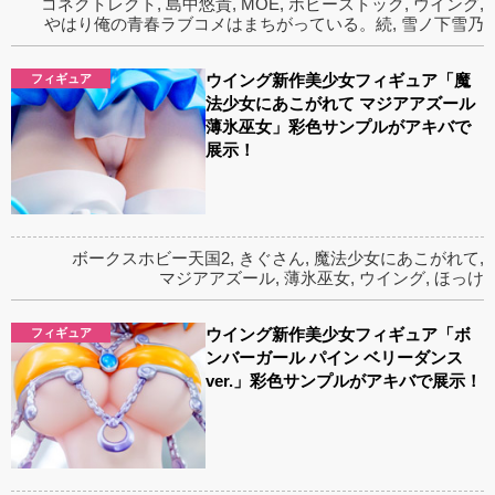
コネクトレクト
,
島中悠貴
,
MOE
,
ホビーストック
,
ウイング
,
やはり俺の青春ラブコメはまちがっている。続
,
雪ノ下雪乃
ウイング新作美少女フィギュア「魔
フィギュア
法少女にあこがれて マジアアズール
薄氷巫女」彩色サンプルがアキバで
展示！
ボークスホビー天国2
,
きぐさん
,
魔法少女にあこがれて
,
マジアアズール
,
薄氷巫女
,
ウイング
,
ほっけ
ウイング新作美少女フィギュア「ボ
フィギュア
ンバーガール パイン ベリーダンス
ver.」彩色サンプルがアキバで展示！