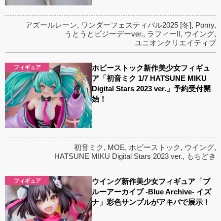
アズールレーン
,
ワンダーフェスティバル2025 [冬]
,
Pomy
,
うとうとビジーデーver.
,
ラフィーII
,
ウイング
,
ユニオンクリエイティブ
ホビーストック新作美少女フィギュ
フィギュア
ア「初音ミク 1/7 HATSUNE MIKU
Digital Stars 2023 ver.」予約受付開
始！
初音ミク
,
MOE
,
ホビーストック
,
ウイング
,
HATSUNE MIKU Digital Stars 2023 ver.
,
もちどき
ウイング新作美少女フィギュア「ブ
フィギュア
ルーアーカイブ -Blue Archive- イズ
ナ」彩色サンプルがアキバで展示！