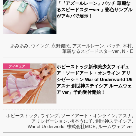
「『アズールレーン』バッチ 華麗な
るスピードスターver.」彩色サンプル
がアキバで展示！
あみあみ
,
ウイング
,
永野健民
,
アズールレーン
,
バッチ
,
木村
,
華麗なるスピードスターver.
,
N・E
ホビーストック新作美少女フィギュ
フィギュア
ア「ソードアート・オンライン アリ
シゼーション War of Underworld 1/6
アスナ 創世神ステイシア ルームウェ
ア ver」予約受付開始！
ホビーストック
,
ウイング
,
ソードアート・オンライン
,
アスナ
,
アリシゼーション
,
榎本うに子
,
創世神ステイシア
,
War of Underworld
,
株式会社MOE
,
ルームウェア ver