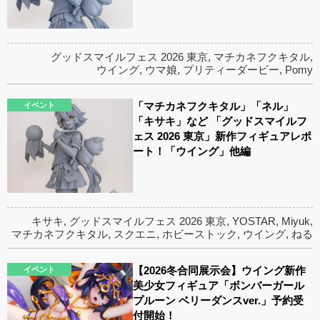
グッドスマイルフェス 2026 東京
,
マチカネフクキタル
,
ウイング
,
ウマ娘
,
プリティーダービー
,
Pomy
「マチカネフクキタル」「ネル」
イベント
「キサキ」など 「グッドスマイルフ
ェス 2026 東京」新作フィギュアレポ
ート！「ウイング」他編
キサキ
,
グッドスマイルフェス 2026 東京
,
YOSTAR
,
Miyuk
,
マチカネフクキタル
,
スクエニ
,
ホビーストック
,
ウイング
,
ねる
【2026冬合同展示会】ウイング新作
イベント
美少女フィギュア「ボンバーガール
プルーン ベリーダンスver.」予約受
付開始！