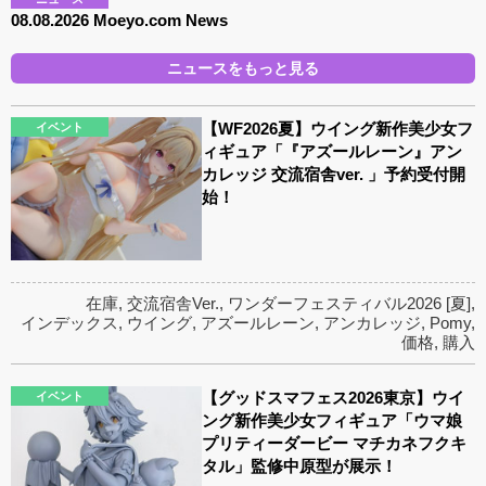
08.08.2026 Moeyo.com News
ニュースをもっと見る
【WF2026夏】ウイング新作美少女フ
イベント
ィギュア「『アズールレーン』アン
カレッジ 交流宿舎ver. 」予約受付開
始！
在庫
,
交流宿舎Ver.
,
ワンダーフェスティバル2026 [夏]
,
インデックス
,
ウイング
,
アズールレーン
,
アンカレッジ
,
Pomy
,
価格
,
購入
【グッドスマフェス2026東京】ウイ
イベント
ング新作美少女フィギュア「ウマ娘
プリティーダービー マチカネフクキ
タル」監修中原型が展示！