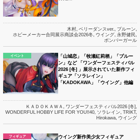
木村
,
ベリーダンスver.
,
プルーン
,
ホビーメーカー合同展示商談会2026冬
,
ウイング
,
永野健民
,
ボンバーガール
「山城恋」「牧瀬紅莉栖」「プルー
イベント
ン」など 「ワンダーフェスティバル
2026 [冬] 」展示されていた新作フィ
ギュア「ソラレイン」
「KADOKAWA」「ウイング」他編
ＫＡＤＯＫＡＷＡ
,
ワンダーフェスティバル2026 [冬]
,
WONDERFUL HOBBY LIFE FOR YOU!!40
,
ソラレイン
,
TRIKT
,
Hirokawa
,
ウイング
ウイング新作美少女フィギュア
フィギュア