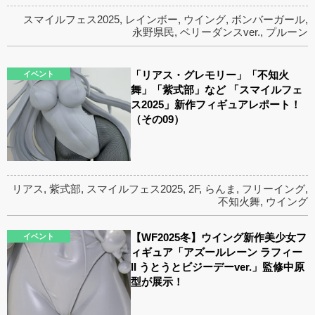
スマイルフェス2025
,
レインボー
,
ウイング
,
ボンバーガール
,
永野県民
,
ベリーダンスver.
,
プルーン
「リアス・グレモリー」「不知火
イベント
舞」「紫式部」など 「スマイルフェ
ス2025」新作フィギュアレポート！
（その09）
リアス
,
紫式部
,
スマイルフェス2025
,
2F
,
らんま
,
フリーイング
,
不知火舞
,
ウイング
【WF2025冬】ウイング新作美少女フ
イベント
ィギュア「アズールレーン ラフィー
II うとうとビジーデーver.」監修中原
型が展示！