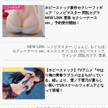
ホビーストック新作セクシーフィギ
フィギュア
ュア「シノビマスター 閃乱カグラ
NEW LINK 雪泉 セクシーナース
ver.」予約受付開始！
NEW LINK
,
シノビマスター
,
じょんじ
,
もぐらぼ
,
セクシーナース ver.
,
キャストオフ
,
エロ
,
ホビーストック
,
ウイング
,
閃乱カグラ
,
雪泉
【ホビーストック】TVアニメ『やは
プレスリリース
り俺の青春ラブコメはまちがってい
る。続』より、雪ノ下雪乃が夏らし
い装いで1/6スケールフィギュアとな
って登場！