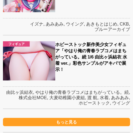
イズナ
,
あみあみ
,
ウイング
,
あきもとはじめ
,
CKB
,
ブルーアーカイブ
ホビーストック新作美少女フィギュ
フィギュア
ア「やはり俺の青春ラブコメはまち
がっている。続 1/6 由比ヶ浜結衣 水
着 ver.」彩色サンプルがアキバで展
示！
由比ヶ浜結衣
,
やはり俺の青春ラブコメはまちがっている。続
,
株式会社MOE
,
大麦幼稚園小麦組
,
渡 航
,
水着
,
あみあみ
,
ホビーストック
,
ウイング
もっと見る