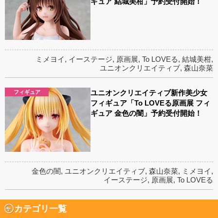
ギュア 結城美柑」予約受付開始！
ミメヨイ
,
イーステージ
,
原画展
,
To LOVEる
,
結城美柑
,
ユニオンクリエイティブ
,
森山奈菜
ユニオンクリエイティブ新作美少女
フィギュア
フィギュア「To LOVEる原画展 フィ
ギュア 金色の闇」予約受付開始！
金色の闇
,
ユニオンクリエイティブ
,
森山奈菜
,
ミメヨイ
,
イーステージ
,
原画展
,
To LOVEる
カテゴリ一覧