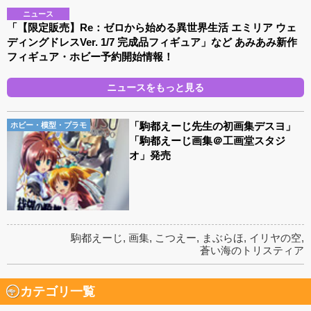
ニュース
「【限定販売】Re：ゼロから始める異世界生活 エミリア ウェ
ディングドレスVer. 1/7 完成品フィギュア」など あみあみ新作
フィギュア・ホビー予約開始情報！
ニュースをもっと見る
「駒都えーじ先生の初画集デスヨ」
ホビー・模型・プラモ
「駒都えーじ画集＠工画堂スタジ
オ」発売
駒都えーじ
,
画集
,
こつえー
,
まぶらほ
,
イリヤの空
,
蒼い海のトリスティア
カテゴリ一覧