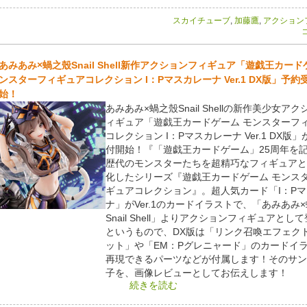
スカイチューブ
,
加藤鷹
,
アクション
コ
あみあみ×蝸之殼Snail Shell新作アクションフィギュア「遊戯王カード
ンスターフィギュアコレクション I：Pマスカレーナ Ver.1 DX版」予約
始！
あみあみ×蝸之殼Snail Shellの新作美少女ア
ィギュア「遊戯王カードゲーム モンスターフ
コレクション I：Pマスカレーナ Ver.1 DX版
付開始！『「遊戯王カードゲーム」25周年を
歴代のモンスターたちを超精巧なフィギュアと
化したシリーズ『遊戯王カードゲーム モンス
ギュアコレクション』。超人気カード「I：P
ナ」がVer.1のカードイラストで、「あみあみ
Snail Shell」よりアクションフィギュアとし
というもので、DX版は「リンク召喚エフェク
ット」や「EM：Pグレニャード」のカードイ
再現できるパーツなどが付属します！そのサン
子を、画像レビューとしてお伝えします！
続きを読む