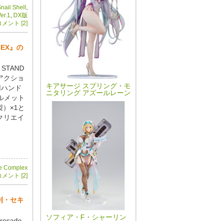
il Shell
,
er.1
,
DX版
メント [2]
LEX』の
STAND
子アクショ
キアサージ スプリング・モ
用ハンド
ニタリング アズールレーン
ヘルメット
製）×1と
クリエイ
ne Complex
メント [2]
羅刹・セキ
ソフィア・F・シャーリン
sado