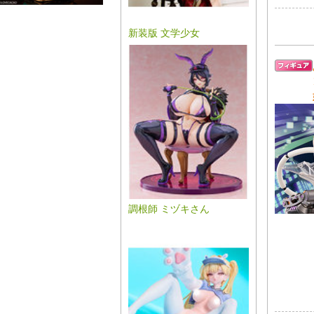
新装版 文学少女
調根師 ミヅキさん