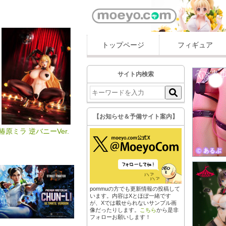
トップページ
フィギュア
サイト内検索
【お知らせ＆予備サイト案内】
椿原ミラ 逆バニーVer.
pommuの方でも更新情報の投稿して
います。内容はXとほぼ一緒です
が、Xでは載せられないサンプル画
像だったりします。
こちら
から是非
フォローお願いします！