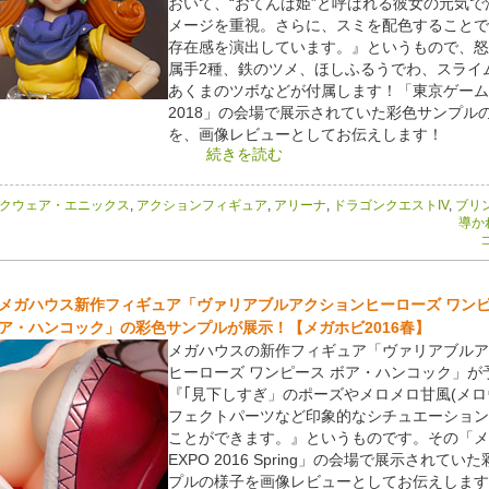
おいて、“おてんば姫”と呼ばれる彼女の元気で
メージを重視。さらに、スミを配色することで
存在感を演出しています。』というもので、怒
属手2種、鉄のツメ、ほしふるうでわ、スライ
あくまのツボなどが付属します！「東京ゲーム
2018」の会場で展示されていた彩色サンプル
を、画像レビューとしてお伝えします！
続きを読む
クウェア・エニックス
,
アクションフィギュア
,
アリーナ
,
ドラゴンクエストIV
,
ブリ
導か
コ
メガハウス新作フィギュア「ヴァリアブルアクションヒーローズ ワンピ
ア・ハンコック」の彩色サンプルが展示！【メガホビ2016春】
メガハウスの新作フィギュア「ヴァリアブルア
ヒーローズ ワンピース ボア・ハンコック」が
『｢見下しすぎ」のポーズやメロメロ甘風(メロ
フェクトパーツなど印象的なシチュエーション
ことができます。』というものです。その「メ
EXPO 2016 Spring」の会場で展示されてい
プルの様子を画像レビューとしてお伝えします