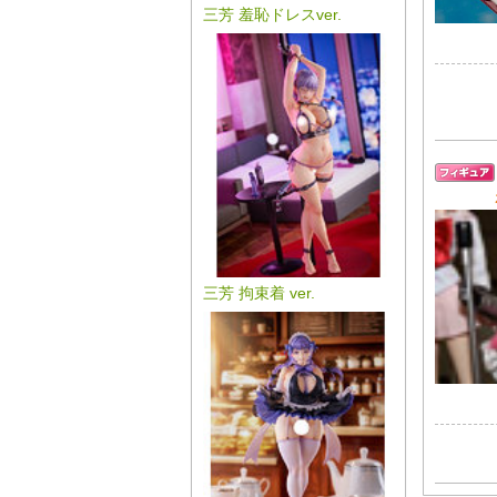
三芳 羞恥ドレスver.
三芳 拘束着 ver.