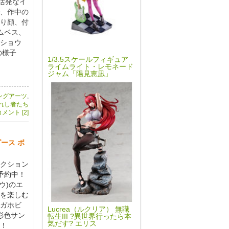
活発なイ
、作中の
り顔、付
ムベス、
ショウ
の様子
1/3.5スケールフィギュア
ライムライト・レモネード
ジャム「陽見恵凪」
ングアーツ
,
れし者たち
メント [2]
ース ボ
クション
予約中！
ウ)のエ
を楽しむ
ガホビ
Lucrea（ルクリア） 無職
た彩色サン
転生III ?異世界行ったら本
気だす? エリス
！