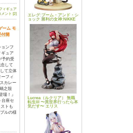
フィギュア
メント [2]
エレグ:ブーム・アンド・シ
ョック 勝利の女神:NIKKE
ゲーム モ
受付開
クションフ
ィギュア
」が予約受
記念して
して立体
ターフィ
マスカレー
×蝸之殼
て登場！』
Lucrea（ルクリア） 無職
ト台座セ
転生III 〜異世界行ったら本
気だす〜 エリス
ラストも
プルの様