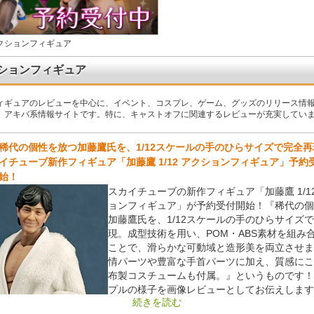
クションフィギュア
ションフィギュア
ィギュアのレビューを中心に、イベント、コスプレ、ゲーム、グッズのリリース情
、アキバ系情報サイトです。特に、キャストオフに関連するレビューが充実してい
稀代の個性を放つ加藤鷹氏を、1/12スケールの手のひらサイズで完全
イチューブ新作フィギュア「加藤鷹 1/12 アクションフィギュア」予約
始！
スカイチューブの新作フィギュア「加藤鷹 1/1
ョンフィギュア」が予約受付開始！『稀代の個
加藤鷹氏を、1/12スケールの手のひらサイズ
現。成型技術を用い、POM・ABS素材を組み
ことで、滑らかな可動域と造形美を両立させま
情パーツや豊富な手首パーツに加え、質感にこ
布製コスチュームも付属。』というものです！
プルの様子を画像レビューとしてお伝えします
続きを読む