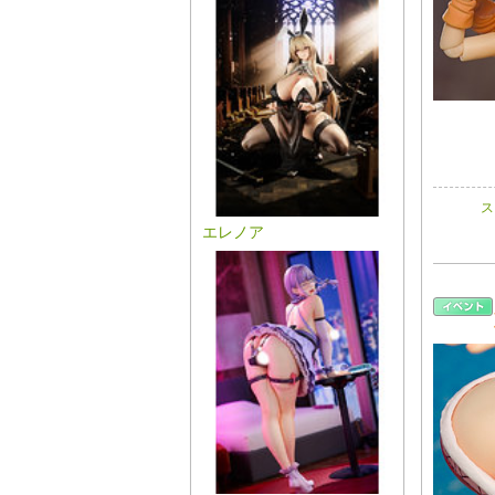
ス
エレノア