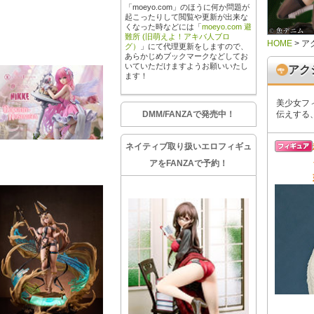
「moeyo.com」のほうに何か問題が
起こったりして閲覧や更新が出来な
くなった時などには「
moeyo.com 避
難所 (旧萌えよ！アキバ人ブロ
HOME
>
ア
グ）
」にて代理更新をしますので、
あらかじめブックマークなどしてお
いていただけますようお願いいたし
アク
ます！
美少女フ
DMM/FANZAで発売中！
伝えする
ネイティブ取り扱いエロフィギュ
アをFANZAで予約！