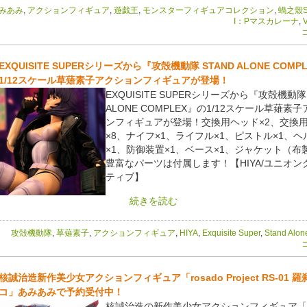
みあみ
,
アクションフィギュア
,
遊戯王
,
モンスターフィギュアコレクション
,
蝸之殼Sna
I：Pマスカレーナ
,
V
コ
EXQUISITE SUPERシリーズから『攻殻機動隊 STAND ALONE COMP
1/12スケール草薙素子アクションフィギュアが登場！
EXQUISITE SUPERシリーズから『攻殻機動隊 
ALONE COMPLEX』の1/12スケール草薙素
ンフィギュアが登場！交換用ヘッド×2、交換
×8、ナイフ×1、ライフル×1、ピストル×1、
×1、防御装置×1、ベース×1、ジャケット（布
豊富なパーツは付属します！【HIYA/ユニオン
ティブ】
続きを読む
攻殻機動隊
,
草薙素子
,
アクションフィギュア
,
HIYA
,
Exquisite Super
,
Stand Alo
コ
核誠治造新作美少女アクションフィギュア「rosado Project RS-01 
コ」あみあみで予約受付中！
核誠治造の新作美少女アクションフィギュア「ro