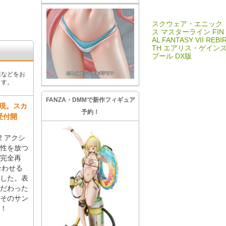
スクウェア・エニック
ス マスターライン FIN
AL FANTASY VII REBI
TH エアリス・ゲイン
ブール DX版
報などをお
ます。
FANZA・DMMで新作フィギュア
再現。スカ
予約！
受付開
2 アクシ
性を放つ
で完全再
合わせる
した。表
だわった
そのサン
！