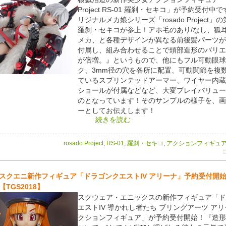
Project RS-01 羅刹・セキコ」が予約受付中
リジナルメカ娘シリーズ「rosado Project」
羅刹・セキコが参上！アホ毛のあり/なし、狐耳
メカ、と各種デザインが異なる前後髪パーツが
付属し、組み合わせることで頭部造形のバリエ
が倍増。』というもので、他にもフル可動眼球
ク、3mm径の穴を各所に配置、可動関節を複
ているスプリンテッドアーマー、ワイヤー内蔵
ショールが付属などなど、大変プレイバリュー
のとなっています！そのサンプルの様子を、画
ーとしてお伝えします！
続きを読む
rosado Project
,
RS-01
,
羅刹・セキコ
,
アクションフィギュ
コ
スクエニ新作フィギュア「ドラゴンクエストIV アリーナ」予約受付開
【TGS2018】
スクウェア・エニックスの新作フィギュア「ド
エストIV 導かれし者たち ブリングアーツ アリ
クションフィギュア」が予約受付開始！『造形