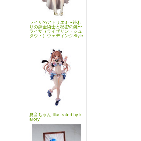
ライザのアトリエ3 〜終わ
りの錬金術士と秘密の鍵〜
ライザ（ライザリン・シュ
タウト）ウェディングStyle
夏音ちゃん Illustrated by k
arory