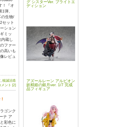
グ シスターVer. ブライトエ
です！『オ
ディション
の第1弾、
の生物/
2セット
ーション
ギミッ
数内蔵し
のファー
の高いも
像レビュ
アズールレーン アルビオン
ア
,
核誠治造
妖精姫の銀月ver. 1/7 完成
メント [2]
品フィギュア
始！
ラゴンク
ーナ ア
と彩色に