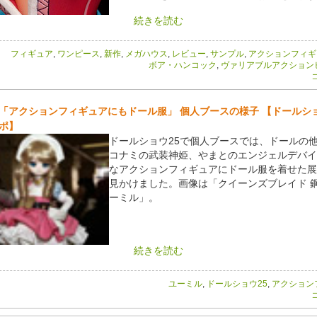
続きを読む
フィギュア
,
ワンピース
,
新作
,
メガハウス
,
レビュー
,
サンプル
,
アクションフィギ
ボア・ハンコック
,
ヴァリアブルアクション
コ
「アクションフィギュアにもドール服」 個人ブースの様子 【ドールショ
ポ】
ドールショウ25で個人ブースでは、ドールの
コナミの武装神姫、やまとのエンジェルデバイ
なアクションフィギュアにドール服を着せた展
見かけました。画像は「クイーンズブレイド 
ーミル」。
続きを読む
ユーミル
,
ドールショウ25
,
アクション
コ