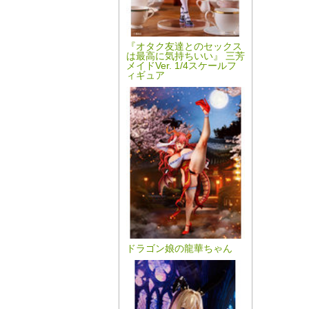
『オタク友達とのセックス
は最高に気持ちいい』 三芳
メイドVer. 1/4スケールフ
ィギュア
ドラゴン娘の龍華ちゃん