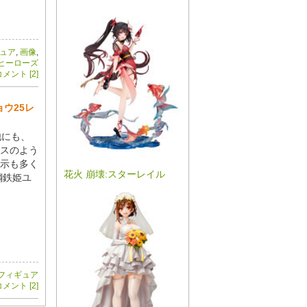
ュア
,
画像
,
ヒーローズ
メント [2]
ウ25レ
他にも、
スのよう
示も多く
花火 崩壊:スターレイル
鋼鉄姫ユ
フィギュア
メント [2]