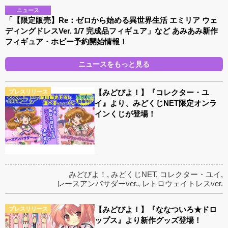
ニュース
「【限定販売】Re：ゼロから始める異世界生活 エミリア ウェ
ディングドレスVer. 1/7 完成品フィギュア」など あみあみ新作
フィギュア・ホビー予約開始情報！
ニュースをもっと見る
【みどびよ！】『コレクター・ユ
プレスリリース
イ』より、みどくじNET限定オンラ
インくじが登場！
みどびよ！
,
みどくじNET
,
コレクター・ユイ
,
レースアンバサダーver.
,
レトロウェイトレスver.
【みどびよ！】『ななついろ★ドロ
プレスリリース
ップス』より新作グッズ登場！