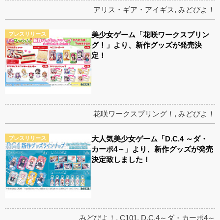
アリス・ギア・アイギス
,
みどびよ！
美少女ゲーム「花咲ワークスプリン
プレスリリース
グ！」より、新作グッズが発売決
定！
花咲ワークスプリング！
,
みどびよ！
大人気美少女ゲーム「D.C.4 ～ダ・
プレスリリース
カーポ4～」より、新作グッズが発売
決定致しました！
みどびよ！
,
C101
,
D.C.4～ダ・カーポ4～