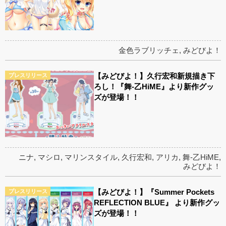
金色ラブリッチェ
,
みどびよ！
【みどびよ！】久行宏和新規描き下
プレスリリース
ろし！『舞-乙HiME』より新作グッ
ズが登場！！
ニナ
,
マシロ
,
マリンスタイル
,
久行宏和
,
アリカ
,
舞-乙HiME
,
みどびよ！
【みどびよ！】『Summer Pockets
プレスリリース
REFLECTION BLUE』 より新作グッ
ズが登場！！