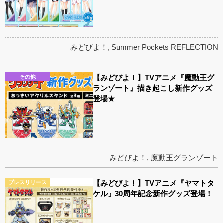
みどびよ！
,
Summer Pockets REFLECTION
【みどびよ！】TVアニメ『魔動王グ
その他
ランゾート』描き起こし新作グッズ
登場★
みどびよ！
,
魔動王グランゾート
【みどびよ！】TVアニメ『ヤマトタ
プレスリリース
ケル』30周年記念新作グッズ登場！