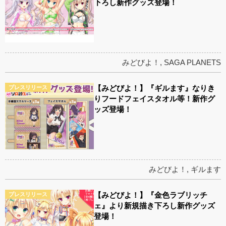
下ろし新作グッズ登場！
みどびよ！
,
SAGA PLANETS
【みどびよ！】『ギルます』なりき
プレスリリース
りフードフェイスタオル等！新作グ
ッズ登場！
みどびよ！
,
ギルます
【みどびよ！】『金色ラブリッチ
プレスリリース
ェ』より新規描き下ろし新作グッズ
登場！