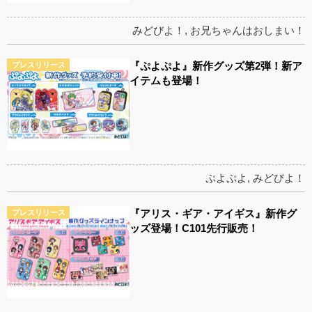
みどびよ！
,
お兄ちゃんはおしまい！
『ぷよぷよ』新作グッズ第2弾！新ア
プレスリリース
イテムも登場！
ぷよぷよ
,
みどびよ！
『アリス・ギア・アイギス』新作グ
プレスリリース
ッズ登場！C101先行販売！