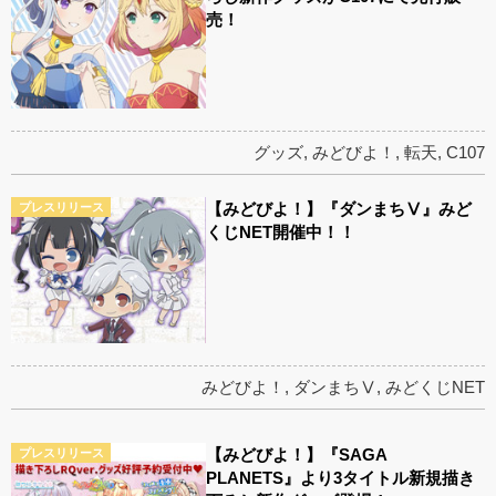
売！
グッズ
,
みどびよ！
,
転天
,
C107
【みどびよ！】『ダンまちⅤ』みど
プレスリリース
くじNET開催中！！
みどびよ！
,
ダンまちⅤ
,
みどくじNET
【みどびよ！】『SAGA
プレスリリース
PLANETS』より3タイトル新規描き