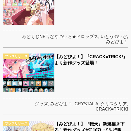
みどくじNET
,
ななついろ★ドロップス
,
いとうのいぢ
,
みどびよ！
【みどびよ！】『CRACK≡TRICK!』
プレスリリース
より新作グッズ登場！
グッズ
,
みどびよ！
,
CRYSTALiA
,
クリスタリア
,
CRACK≡TRICK!
【みどびよ！】『転天』新規描き下
プレスリリース
ろし新作グッズがC107にて先行販