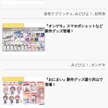
金色ラブリッチェ
,
みどびよ！
,
妃玲奈
『オンゲキ』スマホポシェットなど
プレスリリース
新作グッズ登場！
みどびよ！
,
オンゲキ
『おにまい』新作グッズ盛り沢山で
プレスリリース
登場！