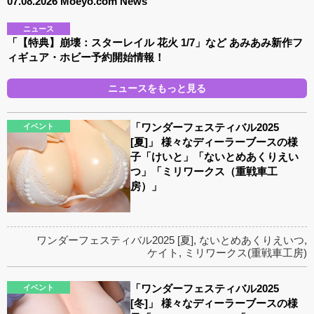
07.08.2026 Moeyo.com News
ニュース
「【特典】崩壊：スターレイル 花火 1/7」など あみあみ新作フ
ィギュア・ホビー予約開始情報！
ニュースをもっと見る
「ワンダーフェスティバル2025
イベント
[夏]」 様々なディーラーブースの様
子「けいと」「ないとめあくりえい
つ」「ミリワークス（重戦車工
房）」
ワンダーフェスティバル2025 [夏]
,
ないとめあくりえいつ
,
ケイト
,
ミリワークス(重戦車工房)
「ワンダーフェスティバル2025
イベント
[冬]」 様々なディーラーブースの様