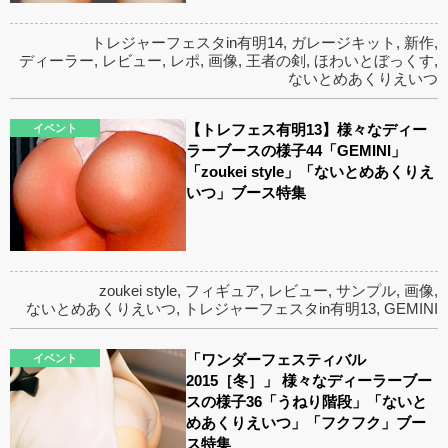
トレジャーフェスタin有明14
,
ガレージキット
,
新作
,
ディーラー
,
レビュー
,
レポ
,
画像
,
王者の剣
,
ほわいとぼっくす
,
ないとめあくりえいつ
【トレフェス有明13】様々なディー
イベント
ラーブースの様子44「GEMINI」
「zoukei style」「ないとめあくりえ
いつ」ブース特集
zoukei style
,
フィギュア
,
レビュー
,
サンプル
,
画像
,
ないとめあくりえいつ
,
トレジャーフェスタin有明13
,
GEMINI
「ワンダーフェスティバル
イベント
2015［冬］」 様々なディーラーブー
スの様子36「うねり階段」「ないと
めあくりえいつ」「フクフク」ブー
ス特集