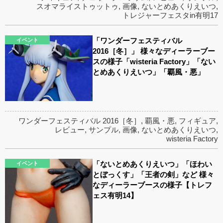
スオマライストゥットゥ
,
画像
,
ないとめあくりえいつ
,
トレジャーフェスタin有明17
「ワンダーフェスティバル
イベント
2016［冬］」 様々なディーラーブー
スの様子「wisteria Factory」「ない
とめあくりえいつ」「覇風・悪」
ワンダーフェスティバル 2016［冬］
,
覇風・悪
,
フィギュア
,
レビュー
,
サンプル
,
画像
,
ないとめあくりえいつ
,
wisteria Factory
「ないとめあくりえいつ」「ほわい
イベント
とぼっくす」「王者の剣」など 様々
なディーラーブースの様子【トレフ
ェス有明14】