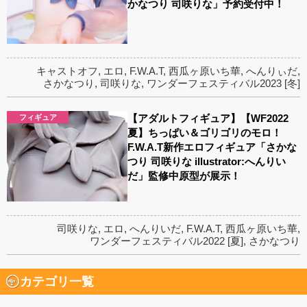
かなつり 司咲りな」予約受付中！
キャストオフ
,
エロ
,
F.W.A.T
,
西瓜ヶ原いち華
,
へんりぃだ
,
さかなつり
,
司咲りな
,
ワンダーフェスティバル2023 [冬]
【アダルトフィギュア】【WF2022
フィギュア
夏】ちっぱい＆ゴリゴリのモロ！
F.W.A.T新作エロフィギュア「さかな
つり 司咲りな illustrator:へんりい
だ」監修中原型が展示！
司咲りな
,
エロ
,
へんりいだ
,
F.W.A.T
,
西瓜ヶ原いち華
,
ワンダーフェスティバル2022 [夏]
,
さかなつり
カテゴリ一覧