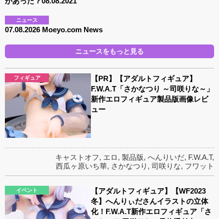
があった？08.08.2021
ニュース
07.08.2026 Moeyo.com News
ニュースをもっと見る
【PR】【アダルトフィギュア】
フィギュア
F.W.A.T「さかなつり ～司咲りな～」
新作エロフィギュア製品版画像レビ
ュー
キャストオフ
,
エロ
,
製品版
,
へんりいだ
,
F.W.A.T
,
西瓜ヶ原いち華
,
さかなつり
,
司咲りな
,
フワット
【アダルトフィギュア】【WF2023
イベント
冬】へんりぃださんイラストの立体
化！F.W.A.T新作エロフィギュア「さ