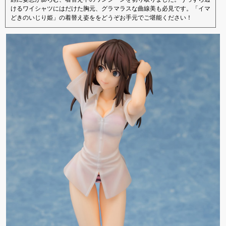
けるワイシャツにはだけた胸元、グラマラスな曲線美も必見です。「イマ
どきのいじり姫」の着替え姿ををどうぞお手元でご堪能ください！