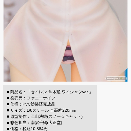
■ 商品名：「セイレン 常木耀 ワイシャツver.」
■ 発売元：ファニーナイツ
■ 仕様：PVC塗装済完成品
■ サイズ：1/8スケール 全高約220mm
■ 原型制作：乙山法純(スノー☆キャット)
■ 彩色担当：南雲千鶴(大正堂)
■ 価格：税込10,584円