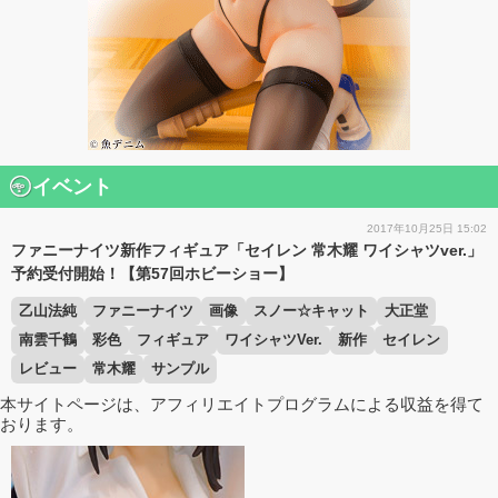
イベント
2017年10月25日 15:02
ファニーナイツ新作フィギュア「セイレン 常木耀 ワイシャツver.」
予約受付開始！【第57回ホビーショー】
乙山法純
ファニーナイツ
画像
スノー☆キャット
大正堂
南雲千鶴
彩色
フィギュア
ワイシャツVer.
新作
セイレン
レビュー
常木耀
サンプル
本サイトページは、アフィリエイトプログラムによる収益を得て
おります。