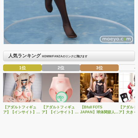
人気ランキング
※DMM/FANZAのリンクに飛びます
1位
2位
3位
4
【アダルトフィギュ
【アダルトフィギュ
【Bfull FOTS
【アダルト
ア】【インサイト】肉
ア】【インサイト】ベ
JAPAN】球体関節人形
ア】大きく
感少女シリーズより、
ルドール「ロゼ」1/5ス
をモチーフにしたオリ
グを変えた
性処理トイレの峰川さ
ケールフィギュア専用
ジナルフィギュア・ベ
装で再登場
んが1/5スケールフィギ
「秘密のオプションパ
ルドール「ロゼ」黒下
ブ新作エロ
ュアで新登場。
ーツ」が登場です。
着ver.が1/5スケールで
「みことあ
新登場！
ナルキャラ