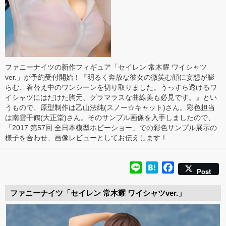
ファニーナイツの新作フィギュア「セイレン 常木耀 ワイシャツ
ver.」が予約受付開始！『明るく奔放な彼女の微笑む顔に妄想が膨
らむ、着替え中のワンシーンを切り取りました。うっすら透けるワ
イシャツにはだけた胸元、グラマラスな曲線美も必見です。』とい
うもので、原型制作は乙山法純(スノー☆キャット)さん。彩色担当
は南雲千鶴(大正堂)さん。そのサンプル画像を入手しましたので、
「2017 第57回 全日本模型ホビーショー」での彩色サンプル展示の
様子を合わせ、画像レビューとしてお伝えします！
Line
Hatena
Facebook
Post
ファニーナイツ「セイレン 常木耀 ワイシャツver.」