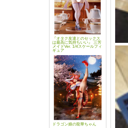
『オタク友達とのセックス
は最高に気持ちいい』 三芳
メイドVer. 1/4スケールフィ
ギュア
ドラゴン娘の龍華ちゃん