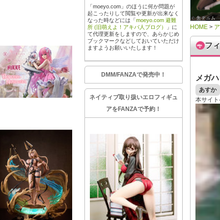
「moeyo.com」のほうに何か問題が
起こったりして閲覧や更新が出来なく
なった時などには「
moeyo.com 避難
HOME
>
所 (旧萌えよ！アキバ人ブログ）
」に
て代理更新をしますので、あらかじめ
ブックマークなどしておいていただけ
フ
ますようお願いいたします！
DMM/FANZAで発売中！
メガハ
あすか
ネイティブ取り扱いエロフィギュ
本サイト
アをFANZAで予約！