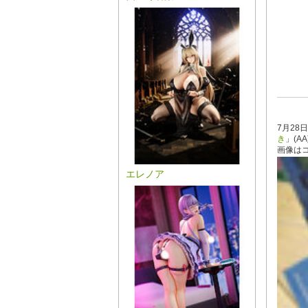
7月28
き
」(A
画像は
エレノア