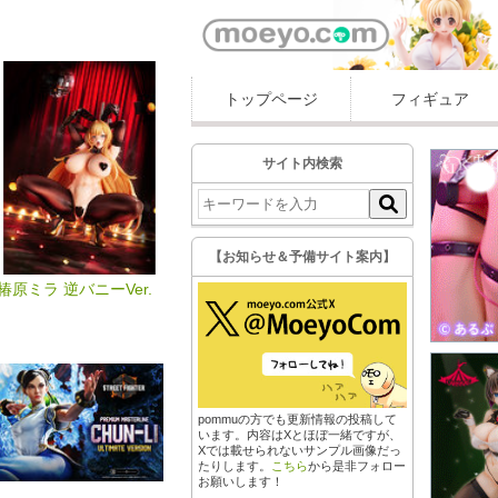
トップページ
フィギュア
サイト内検索
【お知らせ＆予備サイト案内】
椿原ミラ 逆バニーVer.
pommuの方でも更新情報の投稿して
います。内容はXとほぼ一緒ですが、
Xでは載せられないサンプル画像だっ
たりします。
こちら
から是非フォロー
お願いします！