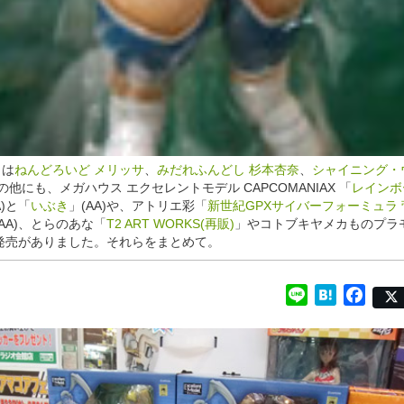
日は
ねんどろいど メリッサ
、
みだれふんどし 杉本杏奈
、
シャイニング・
の他にも、メガハウス エクセレントモデル CAPCOMANIAX 「
レインボ
A)と「
いぶき
」(AA)や、アトリエ彩「
新世紀GPXサイバーフォーミュラ
(AA)、とらのあな「
T2 ART WORKS(再販)
」やコトブキヤメカものプラ
発売がありました。それらをまとめて。
Line
Hatena
Face