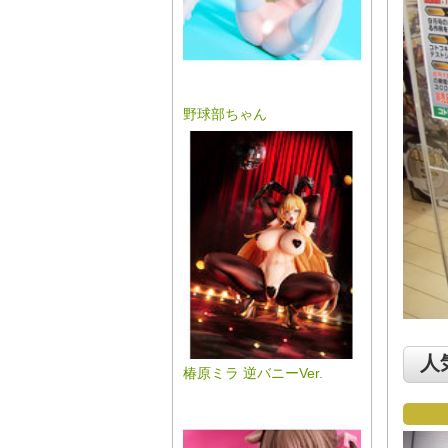
野球部ちゃん
人
椿原ミラ 逆バニーVer.