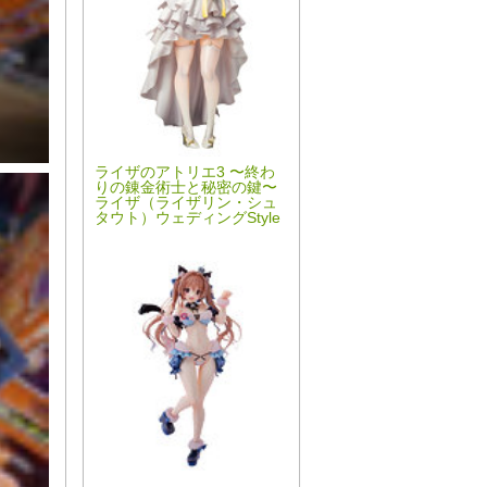
ライザのアトリエ3 〜終わ
りの錬金術士と秘密の鍵〜
ライザ（ライザリン・シュ
タウト）ウェディングStyle