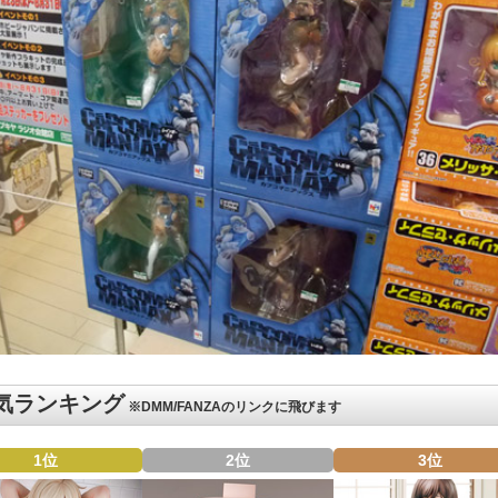
気ランキング
※DMM/FANZAのリンクに飛びます
1位
2位
3位