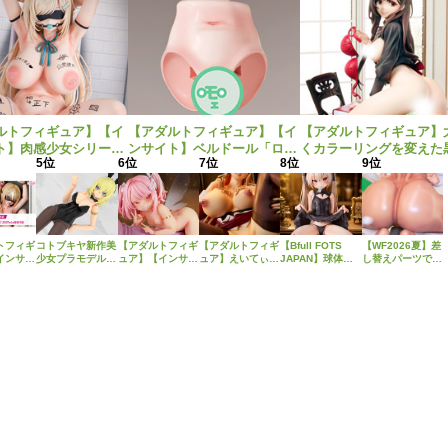
ルトフィギュア】【イ
【アダルトフィギュア】【イ
【アダルトフィギュア】
ト】肉感少女シリーズ
ンサイト】ベルドール「ロ
くカラーリングを変えた
5位
6位
7位
8位
9位
性処理トイレの峰川さ
ゼ」1/5スケールフィギュア
赤の衣装で再登場！ネイ
/5スケールフィギュア
専用「秘密のオプションパー
ブ新作エロフィギュア「
場。
ツ」が登場です。
とあけみオリジナルキャ
ター 新装版 文学少女」
トフィギ
コトブキヤ新作美
【アダルトフィギ
【アダルトフィギ
【Bfull FOTS
【WF2026夏】差
インサイ
少女プラモデル
ュア】【インサイ
ュア】えいてぃー
JAPAN】球体関
し替えパーツでぽ
感少女
「フレームアーム
ト】肉感少女シリ
ん新作エロフィギ
節人形をモチーフ
ろりもOK！ベル
番 朝比
ズ・ガール ドゥ
ーズより、昼は朗
ュア「「催眠性指
にしたオリジナル
ファイン新作美少
リバイバ
ルガーI〈Bunny
らかな「妖精の案
導」倉敷麗華
フィギュア・ベル
女フィギュア
がPVC製
Style〉」予約受
内人」として人々
illustration by 愛
ドール「ロゼ」黒
「Creator’s
更し二次
付開始！
を導くアイビー
上陸」予約受付
下着ver.が1/5ス
Sellection 転生
！
が、夜だけに見せ
中！特別なモザイ
ケールで新登場！
コロシアム マー
る妖艶な姿のフィ
ク版のサンプル画
ル・バロック」予
ギュアとなって登
像を公開！
約受付開始！
場！