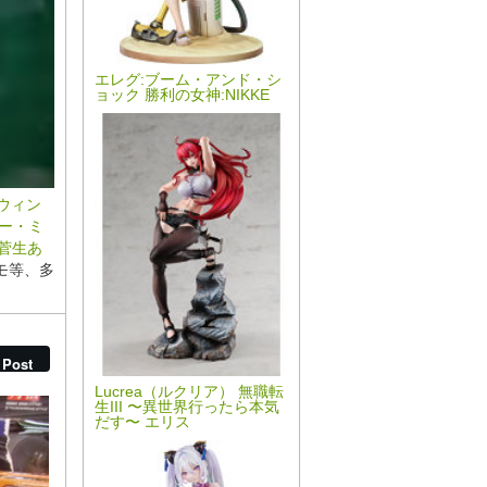
エレグ:ブーム・アンド・シ
ョック 勝利の女神:NIKKE
ウィン
ー・ミ
 菅生あ
モ等、多
book
Post
Lucrea（ルクリア） 無職転
生III 〜異世界行ったら本気
だす〜 エリス