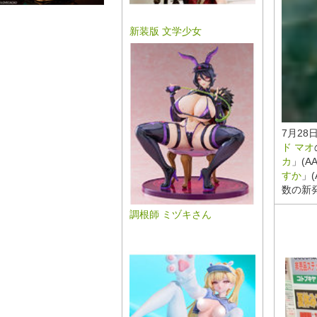
新装版 文学少女
7月28
ド マオ
カ
」(A
すか
」
数の新
調根師 ミヅキさん