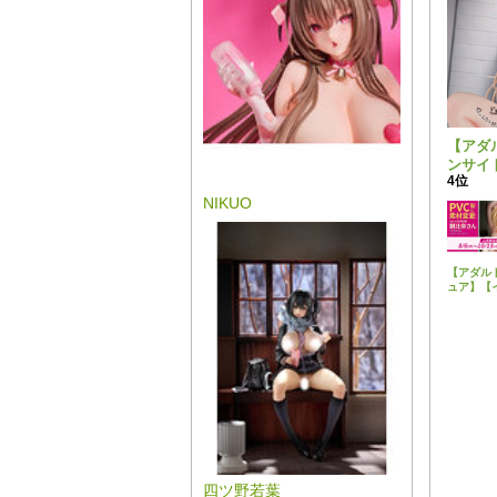
【アダ
ンサイ
4位
より、
んが1
NIKUO
で新登
【アダル
ュア】【
ト】「肉
性処理当
奈さん 
ルver.」
に素材変
受注決定
四ツ野若葉