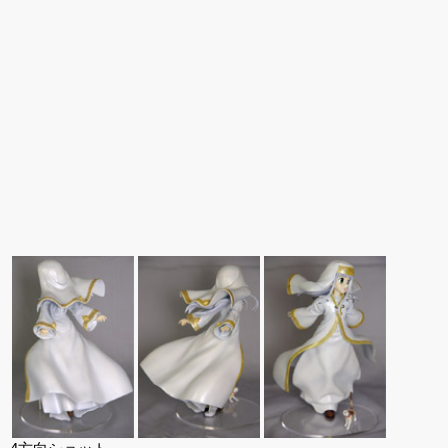
ュアで新登場。
ーツ」が登場です。
「みことあけみオリジ
着ver.が1
ナルキャラクター 新装
新登場！
版 文学少女」