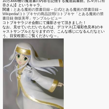
10万3000冊の魔道書の内容を記憶する魔道図書館。(CV:
井口裕
香
さん)】というキャラ。
関連：
とある魔術の禁書目録 – 公式
/
とある魔術の禁書目録 –
Wikipedia
/
コトブキヤの商品説明
/
コトブキヤ「とある魔術の禁
書目録 御坂美琴」サンプルレビュー
コトブキヤラジオ会館にて撮影させて頂きました！
なお、見せていただいたものは、デコマス(工場彩色見本)のキ
ャストサンプルとなりますので、こんな感じになるんだなとい
う、目安程度にご覧くださいな～。