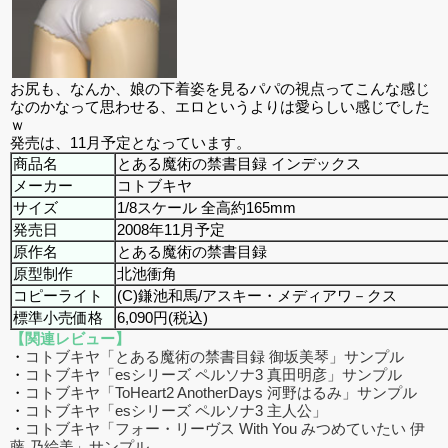
お尻も、なんか、娘の下着姿を見るパパの視点ってこんな感じ
なのかなって思わせる、エロというよりは愛らしい感じでした
ｗ
発売は、11月予定となっています。
商品名
とある魔術の禁書目録 インデックス
メーカー
コトブキヤ
サイズ
1/8スケール 全高約165mm
発売日
2008年11月予定
原作名
とある魔術の禁書目録
原型制作
北池衝角
コピーライト
(C)鎌池和馬/アスキー・メディアワ－クス
標準小売価格
6,090円(税込)
【関連レビュー】
・
コトブキヤ「とある魔術の禁書目録 御坂美琴」サンプル
・
コトブキヤ「esシリーズ ペルソナ3 真田明彦」サンプル
・
コトブキヤ「ToHeart2 AnotherDays 河野はるみ」サンプル
・
コトブキヤ「esシリーズ ペルソナ3 主人公」
・
コトブキヤ「フォー・リーヴス With You みつめていたい 伊
藤 乃絵美」サンプル