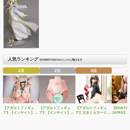
人気ランキング
※DMM/FANZAのリンクに飛びます
1位
2位
3位
4
【アダルトフィギュ
【アダルトフィギュ
【アダルトフィギュ
【Bfull FO
ア】【インサイト】肉
ア】【インサイト】ベ
ア】大きくカラーリン
JAPAN】
感少女シリーズより、
ルドール「ロゼ」1/5ス
グを変えた黒と赤の衣
をモチーフ
性処理トイレの峰川さ
ケールフィギュア専用
装で再登場！ネイティ
ジナルフィ
んが1/5スケールフィギ
「秘密のオプションパ
ブ新作エロフィギュア
ルドール「