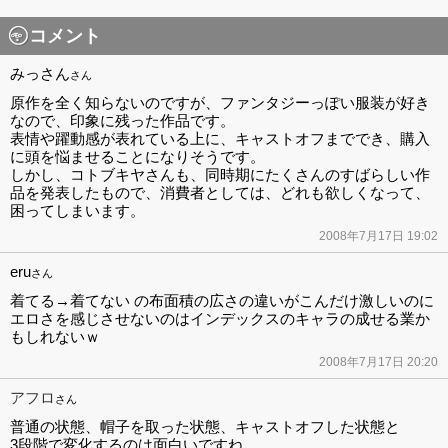
コメント
みっさん
さん
原作を全く知らないのですが、ファンタジーっぽい服装が好き
なので、印象に残った作品です。
表情や躍動感が表れている上に、キャストオフまででき、購入
に頭を悩ませることになりそうです。
しかし、コトブキヤさんも、同時期にたくさんのすばらしい作
品を発表したもので、消費者としては、どれも欲しくなって、
困ってしまいます。
2008年7月17日 19:02
eru
さん
着てる→着てない の布面積の広さの違いがこんだけ激しいのに
エロさを感じさせないのはインデックスのキャラの成せる業か
もしれないｗ
2008年7月17日 20:20
アフロ
さん
普通の状態、帽子を取った状態、キャストオフした状態と
3段階で変化するのは面白いですね。