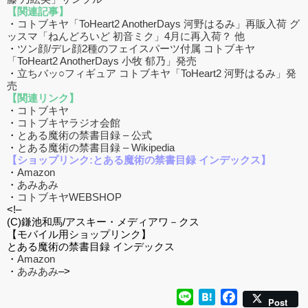
【関連記事】
・
コトブキヤ「ToHeart2 AnotherDays 河野はるみ」再販入荷 グ
ッスマ「ねんどろいど 初音ミク」4月に再入荷？ 他
・
ツン顔/デレ顔2種のフェイスパーツ付属 コトブキヤ
「ToHeart2 AnotherDays 小牧 郁乃」発売
・
立ちバッ○フィギュア コトブキヤ「ToHeart2 河野はるみ」発
売
【関連リンク】
・
コトブキヤ
・
コトブキヤラジオ会館
・
とある魔術の禁書目録 – 公式
・
とある魔術の禁書目録 – Wikipedia
【ショップリンク:とある魔術の禁書目録 インデックス】
・
Amazon
・
あみあみ
・
コトブキヤWEBSHOP
<!–
(C)鎌池和馬/アスキー・メディアワ－クス
【モバイル用ショップリンク】
とある魔術の禁書目録 インデックス
・
Amazon
・
あみあみ
–>
Line
Hatena
Facebook
Post