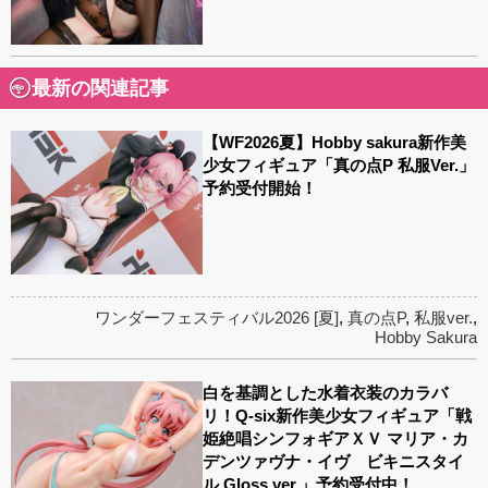
最新の関連記事
【WF2026夏】Hobby sakura新作美
少女フィギュア「真の点P 私服Ver.」
予約受付開始！
ワンダーフェスティバル2026 [夏]
,
真の点P
,
私服ver.
,
Hobby Sakura
白を基調とした水着衣装のカラバ
リ！Q-six新作美少女フィギュア「戦
姫絶唱シンフォギアＸＶ マリア・カ
デンツァヴナ・イヴ ビキニスタイ
ル Gloss ver.」予約受付中！