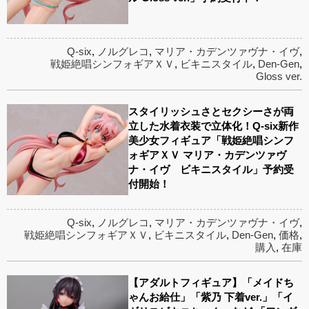
Q-six
,
ノルグレコ
,
マリア・カデンツァヴナ・イヴ
,
戦姫絶唱シンフォギアＸＶ
,
ビキニスタイル
,
Den-Gen
,
Gloss ver.
スタイリッシュさとセクシーさが両
立した水着衣装で立体化！Q-six新作
美少女フィギュア「戦姫絶唱シンフ
ォギアＸＶ マリア・カデンツァヴ
ナ・イヴ ビキニスタイル」予約受
付開始！
Q-six
,
ノルグレコ
,
マリア・カデンツァヴナ・イヴ
,
戦姫絶唱シンフォギアＸＶ
,
ビキニスタイル
,
Den-Gen
,
価格
,
購入
,
在庫
【アダルトフィギュア】「メイドち
ゃんお給仕」「紫乃 下着ver.」「イ