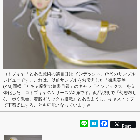
コトブキヤ「
とある魔術の禁書目録 インデックス
」(AA)のサンプル
レビュー
です。これは、以前
サンプル
をお伝えした「
御坂美琴
」
(AM)同様「
とある魔術の禁書目録
」のキャラ「インデックス」を立
体化した、コトブキヤのシリーズ第2弾です。商品説明で『幻想殺し
な「歩く教会」着脱ギミックも搭載』とあるように、キャストオフ
で
下着姿にすることも可能
となっていますｗ
Line
Hatena
Facebook
Post