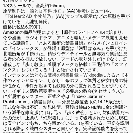
4方向ショット。
1/8スケールで、全高約165mm。
原型制作は「
狼と香辛料 ホロ
」(AA)(
参考レビュー
)や、
「
ToHeart2 AD 小牧郁乃
」(AA)(
サンプル展示
)などの原型も手が
けている、北池衝角氏。
価格は税込6,090円。
Amazonの商品説明によると【原作のライトノベルに始まり、
今や漫画、ラジオドラマ、アニメと幅広いメディア展開を見せ
ている話題作、『とある魔術の禁書目録』からメインヒロイン
の『インデックス』が登場！原型は『河野はるみ』を手がけた
北池衝角が手掛けた。精緻なディティールと無邪気な笑顔は見
る者の心を掴んで放しない。フードの取り外しだけでなく、幻
想殺しな「歩く教会」着脱ギミックも搭載！三毛猫の『スフィ
ンクス』もついてくる！】と紹介されています。
インデックスは
とある魔術の禁書目録 – Wikipedia
によると【本
作のメインヒロイン。しかし上条のフラグ体質と彼女自身の特
殊性から、事件が起きても蚊帳の外に置かれることが少なくな
い。イギリス清教第零聖堂区『必要悪の教会(ネセサリウス)』
に所属するシスター。正式名称は『Index-Librorum-
Prohibitorum』(禁書目録)。～外見は銀髪碧眼の14-15歳だが、
正式な年齢は不詳。幼児体型。普段は純白の布地に金の刺繍と
いう派手な修道服(これは元々『歩く教会』という防御結界だっ
たのだが、上条の『幻想殺し』によって破壊されたために現在
は安全ピンであちこちを留めている。)を着ている。容姿を説明
される際よく純白シスターと書かれる。完全記憶能力を使って