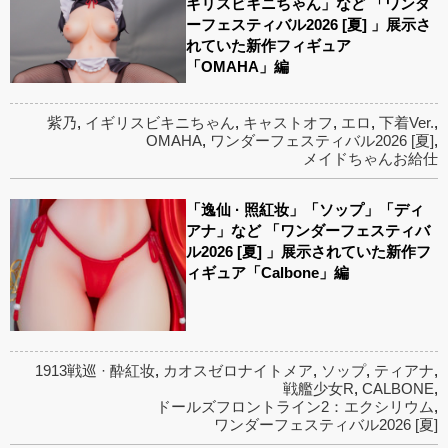
ギリスビキニちゃん」など 「ワンダ
ーフェスティバル2026 [夏] 」展示さ
れていた新作フィギュア
「OMAHA」編
紫乃
,
イギリスビキニちゃん
,
キャストオフ
,
エロ
,
下着Ver.
,
OMAHA
,
ワンダーフェスティバル2026 [夏]
,
メイドちゃんお給仕
「逸仙 · 照紅妆」「ソップ」「ディ
アナ」など 「ワンダーフェスティバ
ル2026 [夏] 」展示されていた新作フ
ィギュア「Calbone」編
1913戦巡 · 酔紅妆
,
カオスゼロナイトメア
,
ソップ
,
ティアナ
,
戦艦少女R
,
CALBONE
,
ドールズフロントライン2：エクシリウム
,
ワンダーフェスティバル2026 [夏]