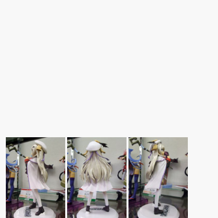
んが1/5スケールフィギ
「秘密のオプションパ
ルドール「ロゼ」黒下
ブ新作エロ
ュアで新登場。
ーツ」が登場です。
着ver.が1/5スケールで
「みことあ
新登場！
ナルキャラ
版 文学少