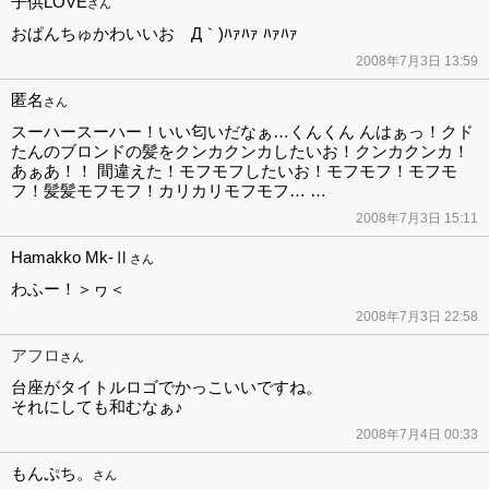
子供LOVE
さん
おぱんちゅかわいいお Д｀)ﾊｧﾊｧ ﾊｧﾊｧ
2008年7月3日 13:59
匿名
さん
スーハースーハー！いい匂いだなぁ…くんくん んはぁっ！クド
たんのブロンドの髪をクンカクンカしたいお！クンカクンカ！
あぁあ！！ 間違えた！モフモフしたいお！モフモフ！モフモ
フ！髪髪モフモフ！カリカリモフモフ… …
2008年7月3日 15:11
Hamakko Mk-Ⅱ
さん
わふー！＞ヮ＜
2008年7月3日 22:58
アフロ
さん
台座がタイトルロゴでかっこいいですね。
それにしても和むなぁ♪
2008年7月4日 00:33
もんぷち。
さん