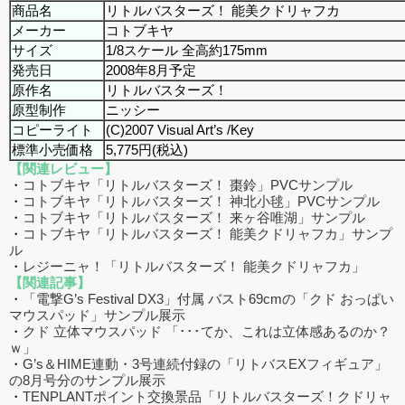
商品名
リトルバスターズ！ 能美クドリャフカ
メーカー
コトブキヤ
サイズ
1/8スケール 全高約175mm
発売日
2008年8月予定
原作名
リトルバスターズ！
原型制作
ニッシー
コピーライト
(C)2007 Visual Art’s /Key
標準小売価格
5,775円(税込)
【関連レビュー】
・
コトブキヤ「リトルバスターズ！ 棗鈴」PVCサンプル
・
コトブキヤ「リトルバスターズ！ 神北小毬」PVCサンプル
・
コトブキヤ「リトルバスターズ！ 来ヶ谷唯湖」サンプル
・
コトブキヤ「リトルバスターズ！ 能美クドリャフカ」サンプ
ル
・
レジーニャ！「リトルバスターズ！ 能美クドリャフカ」
【関連記事】
・
「電撃G’s Festival DX3」付属 バスト69cmの「クド おっぱい
マウスパッド」サンプル展示
・
クド 立体マウスパッド 「･･･てか、これは立体感あるのか？
ｗ」
・
G’s＆HIME連動・3号連続付録の「リトバスEXフィギュア」
の8月号分のサンプル展示
・
TENPLANTポイント交換景品「リトルバスターズ！クドリャ