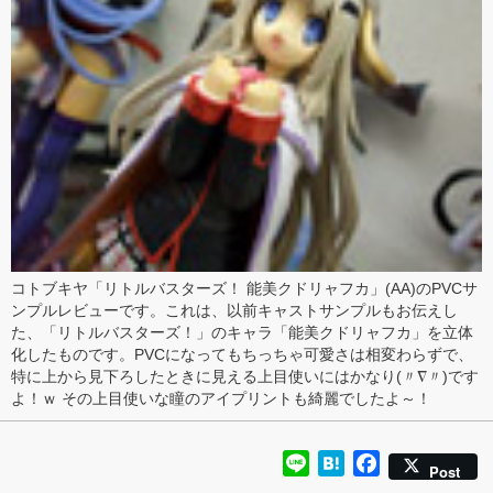
コトブキヤ「
リトルバスターズ！ 能美クドリャフカ
」(AA)のPVCサ
ンプル
レビュー
です。これは、以前
キャストサンプル
もお伝えし
た、「リトルバスターズ！」のキャラ「能美クドリャフカ」を立体
化したものです。PVCになってもちっちゃ可愛さは相変わらずで、
特に
上から見下ろしたときに見える上目使い
にはかなり(〃∇〃)です
よ！ｗ その上目使いな
瞳のアイプリント
も綺麗でしたよ～！
Line
Hatena
Facebook
Post