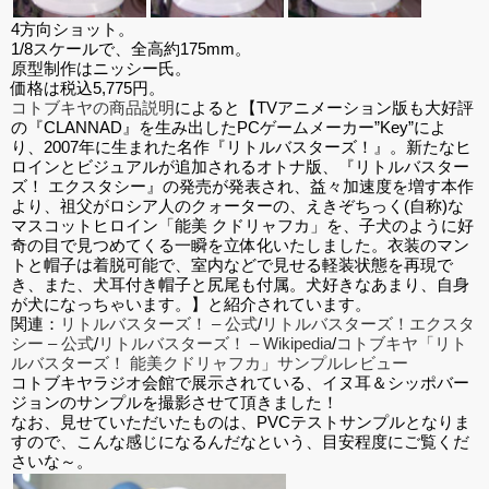
4方向ショット。
1/8スケールで、全高約175mm。
原型制作はニッシー氏。
価格は税込5,775円。
コトブキヤの商品説明
によると【TVアニメーション版も大好評
の『CLANNAD』を生み出したPCゲームメーカー”Key”によ
り、2007年に生まれた名作『リトルバスターズ！』。新たなヒ
ロインとビジュアルが追加されるオトナ版、『リトルバスター
ズ！ エクスタシー』の発売が発表され、益々加速度を増す本作
より、祖父がロシア人のクォーターの、えきぞちっく(自称)な
マスコットヒロイン「能美 クドリャフカ」を、子犬のように好
奇の目で見つめてくる一瞬を立体化いたしました。衣装のマン
トと帽子は着脱可能で、室内などで見せる軽装状態を再現で
き、また、犬耳付き帽子と尻尾も付属。犬好きなあまり、自身
が犬になっちゃいます。】と紹介されています。
関連：
リトルバスターズ！ – 公式
/
リトルバスターズ！エクスタ
シー – 公式
/
リトルバスターズ！ – Wikipedia
/
コトブキヤ「リト
ルバスターズ！ 能美クドリャフカ」サンプルレビュー
コトブキヤラジオ会館で展示されている、イヌ耳＆シッポバー
ジョンのサンプルを撮影させて頂きました！
なお、見せていただいたものは、PVCテストサンプルとなりま
すので、こんな感じになるんだなという、目安程度にご覧くだ
さいな～。