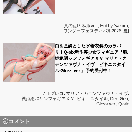
真の点P
,
私服ver.
,
Hobby Sakura
,
ワンダーフェスティバル2026 [夏]
白を基調とした水着衣装のカラバ
リ！Q-six新作美少女フィギュア「戦
姫絶唱シンフォギアＸＶ マリア・カ
デンツァヴナ・イヴ ビキニスタイ
ル Gloss ver.」予約受付中！
ノルグレコ
,
マリア・カデンツァヴナ・イヴ
,
戦姫絶唱シンフォギアＸＶ
,
ビキニスタイル
,
Den-Gen
,
Gloss ver.
,
Q-six
コメント