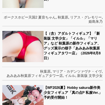
ボークスホビー天国2 夏音ちゃん
,
秋葉原
,
リアス・グレモリー
,
姫島朱乃
【（含）アダルトフィギュア】「新
装版 文学少女」「イルル」「マリ
ア」など 秋葉原の新作フィギュア、
グッズ展示の様子「あみあみ秋葉原
フィギュアタワー店」（2026年8月8
日）
秋葉原
,
マリア・カデンツァヴナ・イヴ
,
あみあみ秋葉原フィギュアタワー店
,
イルル
,
新装版 文学少女
【WF2026夏】Hobby sakura新作美
少女フィギュア「真の点P 私服Ver.」
予約受付開始！