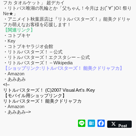
フカ タオルケット」 超デカイ
・
リトバス唯湖の乳輪とか「父ちゃん！今月は お(ﾟ∀ﾟ)Oﾐ 祭り
Ne★」
・
アニメイト秋葉原店は『リトルバスターズ！』能美クドリャ
フカ萌えなお客様を応援します！
【関連リンク】
・
コトブキヤ
・
Key
・
コトブキヤラジオ会館
・
リトルバスターズ！ – 公式
・
リトルバスターズ！エクスタシー – 公式
・
リトルバスターズ！ – Wikipedia
【ショップリンク:リトルバスターズ！ 能美クドリャフカ】
・
Amazon
・
あみあみ
<!–
リトルバスターズ！ (C)2007 Visual Art's /Key
【モバイル用ショップリンク】
リトルバスターズ！ 能美クドリャフカ
・
Amazon
・
あみあみ
–>
Line
Hatena
Facebook
Post