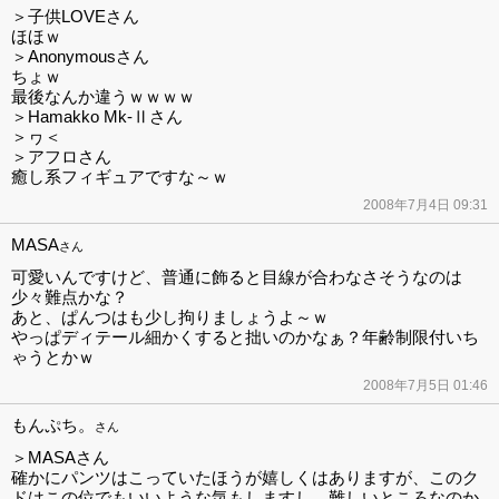
＞子供LOVEさん
ほほｗ
＞Anonymousさん
ちょｗ
最後なんか違うｗｗｗｗ
＞Hamakko Mk-Ⅱさん
＞ヮ＜
＞アフロさん
癒し系フィギュアですな～ｗ
2008年7月4日 09:31
MASA
さん
可愛いんですけど、普通に飾ると目線が合わなさそうなのは
少々難点かな？
あと、ぱんつはも少し拘りましょうよ～ｗ
やっぱディテール細かくすると拙いのかなぁ？年齢制限付いち
ゃうとかｗ
2008年7月5日 01:46
もんぷち。
さん
＞MASAさん
確かにパンツはこっていたほうが嬉しくはありますが、このク
ドはこの位でもいいような気もしますし、難しいところなのか