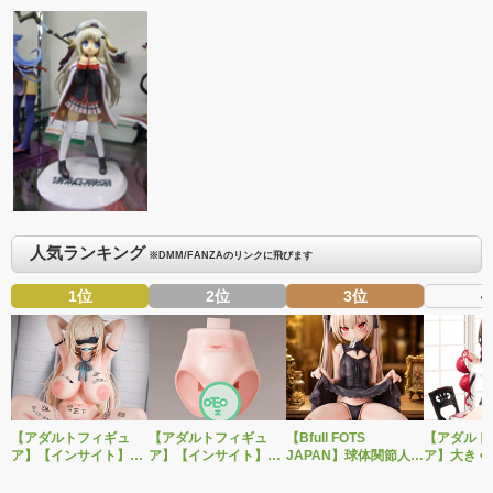
人気ランキング
※DMM/FANZAのリンクに飛びます
1位
2位
3位
4
【アダルトフィギュ
【アダルトフィギュ
【Bfull FOTS
【アダルト
ア】【インサイト】肉
ア】【インサイト】ベ
JAPAN】球体関節人形
ア】大きく
感少女シリーズより、
ルドール「ロゼ」1/5ス
をモチーフにしたオリ
グを変えた
性処理トイレの峰川さ
ケールフィギュア専用
ジナルフィギュア・ベ
装で再登場