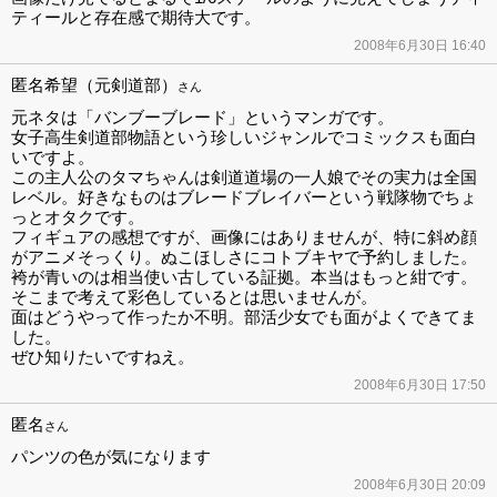
ティールと存在感で期待大です。
2008年6月30日 16:40
匿名希望（元剣道部）
さん
元ネタは「バンブーブレード」というマンガです。
女子高生剣道部物語という珍しいジャンルでコミックスも面白
いですよ。
この主人公のタマちゃんは剣道道場の一人娘でその実力は全国
レベル。好きなものはブレードブレイバーという戦隊物でちょ
っとオタクです。
フィギュアの感想ですが、画像にはありませんが、特に斜め顔
がアニメそっくり。ぬこほしさにコトブキヤで予約しました。
袴が青いのは相当使い古している証拠。本当はもっと紺です。
そこまで考えて彩色しているとは思いませんが。
面はどうやって作ったか不明。部活少女でも面がよくできてま
した。
ぜひ知りたいですねえ。
2008年6月30日 17:50
匿名
さん
パンツの色が気になります
2008年6月30日 20:09