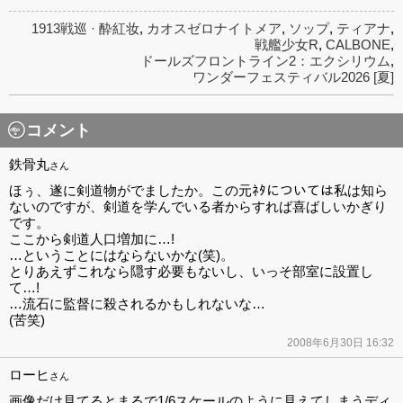
1913戦巡 · 酔紅妆
,
カオスゼロナイトメア
,
ソップ
,
ティアナ
,
戦艦少女R
,
CALBONE
,
ドールズフロントライン2：エクシリウム
,
ワンダーフェスティバル2026 [夏]
コメント
鉄骨丸
さん
ほぅ、遂に剣道物がでましたか。この元ﾈﾀについては私は知ら
ないのですが、剣道を学んでいる者からすれば喜ばしいかぎり
です。
ここから剣道人口増加に…!
…ということにはならないかな(笑)。
とりあえずこれなら隠す必要もないし、いっそ部室に設置し
て…!
…流石に監督に殺されるかもしれないな…
(苦笑)
2008年6月30日 16:32
ローヒ
さん
画像だけ見てるとまるで1/6スケールのように見えてしまうディ