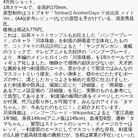
4方向ショット。
1/8スケールで、全高約170mm。
原型制作はコトブキヤ「
ToHeart2 AnotherDays 十波由真 メイド
Ver.
」(AA)(
参考レビュー
)などの原型も手がけている、清原秀昌
氏。
価格は税込5,775円。
これは、以前
キャストサンプル
もお伝えした「
バンブーブレー
ド
」のキャラ「川添珠姫」を剣道の胴着姿で立体化したもの
で、
コトブキヤの商品説明
によると『「ヤングガンガン」連載
のコミックで、テレビアニメも大好評の「バンブーブレード」
より、本編のメインヒロインの「川添珠姫」を1/8スケールでフ
ィギュア化しました。物静かで感情の起伏が少ないが、天才的
な腕前を持つ剣道部のエース。背が小さくて部活ではみんなの
マスコットという彼女。小さい身体と、穏やかにたたずむポー
ズの中に、凛としたカッコよさを秘めた造型に仕上げました。
また剣道着や防具は、場面に応じた「詳細版」と「簡易版」が
あるアニメ設定画の「詳細版」を元に、実際のものも参考にし
て造型してあります。 剣道場の板間の床をイメージしたベース
が付属、竹刀は取り外しが可能です。みんなのアイドル「タマ
ちゃん」が、今あなたのもとに！』と紹介されています。
川添珠姫は、
バンブーブレード – Wikipedia
によると『室江高校
1年9組。身長149cm(アニメ版は145cm)。血液型B型。通称「タ
マちゃん」。髪型はストレートのショート。イメージカラーは
レッド。～剣道部のエースにしてマスコット的な存在。剣道場
の1人娘で超高校生級の腕前だが、当初は家業の手伝いといった