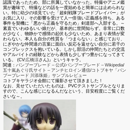
認識であったため、部に所属していなかった。特撮やアニメ鑑
賞が趣味で、特撮などの話を一度始めると簡単には止められな
い。特に幼少の頃見ていた「超剣戦隊ブレードブレイバー」が
お気に入り。その影響を受けて人一倍強い正義感を持ち、ある
事件を契機に「悪から正義を守るため」剣道部へ入部する。～
素直でいわゆるいい娘だが、基本的に世間知らず。非常に口数
が少なく、物静かで感情の起伏も少ないため、あまり表情が変
わらない。本人も自分の性質を「つまらない」と感じており、
にぎやかな仲間達の言葉に面白い反応を返せない自分に若干の
コンプレックスを抱いている。しかし部活の仲間たちとの交流
やアルバイトの経験などから表情も少しずつ豊かになってきて
いる。 (CV:
広橋涼
さん)』というキャラ。
関連：
バンブーブレード – 公式
/
バンブーブレード – Wikipedia
/
五十嵐あぐり氏サイト – アンチヒロイン通信
/
コトブキヤ「バン
ブーブレード 川添珠姫」サンプルレビュー
コトブキヤラジオ会館にて撮影させて頂きました！
なお、見せていただいたものは、PVCテストサンプルとなりま
すので、こんな感じになるんだなという、目安程度にご覧くだ
さいな～。