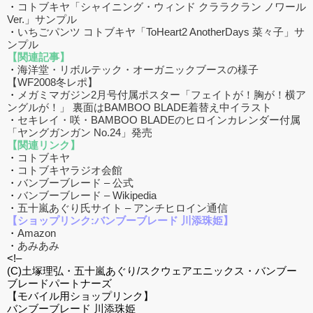
・
コトブキヤ「シャイニング・ウィンド クララクラン ノワール
Ver.」サンプル
・
いちごパンツ コトブキヤ「ToHeart2 AnotherDays 菜々子」サ
ンプル
【関連記事】
・
海洋堂・リボルテック・オーガニックブースの様子
【WF2008冬レポ】
・
メガミマガジン2月号付属ポスター「フェイトが！胸が！横ア
ングルが！」 裏面はBAMBOO BLADE着替え中イラスト
・
セキレイ・咲・BAMBOO BLADEのヒロインカレンダー付属
「ヤングガンガン No.24」発売
【関連リンク】
・
コトブキヤ
・
コトブキヤラジオ会館
・
バンブーブレード – 公式
・
バンブーブレード – Wikipedia
・
五十嵐あぐり氏サイト – アンチヒロイン通信
【ショップリンク:バンブーブレード 川添珠姫】
・
Amazon
・
あみあみ
<!–
(C)土塚理弘・五十嵐あぐり/スクウェアエニックス・バンブー
ブレードパートナーズ
【モバイル用ショップリンク】
バンブーブレード 川添珠姫