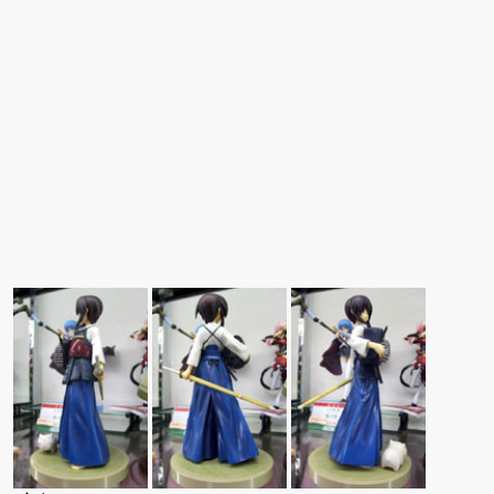
ュアで新登場。
ーツ」が登場です。
「みことあけみオリジ
着ver.が1
ナルキャラクター 新装
新登場！
版 文学少女」