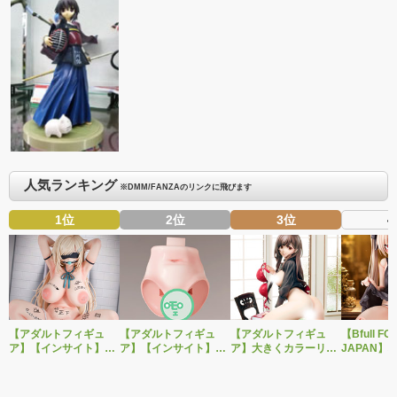
人気ランキング
※DMM/FANZAのリンクに飛びます
1位
2位
3位
4
【アダルトフィギュ
【アダルトフィギュ
【アダルトフィギュ
【Bfull FO
ア】【インサイト】肉
ア】【インサイト】ベ
ア】大きくカラーリン
JAPAN】
感少女シリーズより、
ルドール「ロゼ」1/5ス
グを変えた黒と赤の衣
をモチーフ
性処理トイレの峰川さ
ケールフィギュア専用
装で再登場！ネイティ
ジナルフィ
んが1/5スケールフィギ
「秘密のオプションパ
ブ新作エロフィギュア
ルドール「