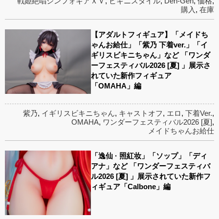
戦姫絶唱シンフォギアＸＶ
,
ビキニスタイル
,
Den-Gen
,
価格
,
購入
,
在庫
【アダルトフィギュア】「メイドち
ゃんお給仕」「紫乃 下着ver.」「イ
ギリスビキニちゃん」など 「ワンダ
ーフェスティバル2026 [夏] 」展示さ
れていた新作フィギュア
「OMAHA」編
紫乃
,
イギリスビキニちゃん
,
キャストオフ
,
エロ
,
下着Ver.
,
OMAHA
,
ワンダーフェスティバル2026 [夏]
,
メイドちゃんお給仕
「逸仙 · 照紅妆」「ソップ」「ディ
アナ」など 「ワンダーフェスティバ
ル2026 [夏] 」展示されていた新作フ
ィギュア「Calbone」編