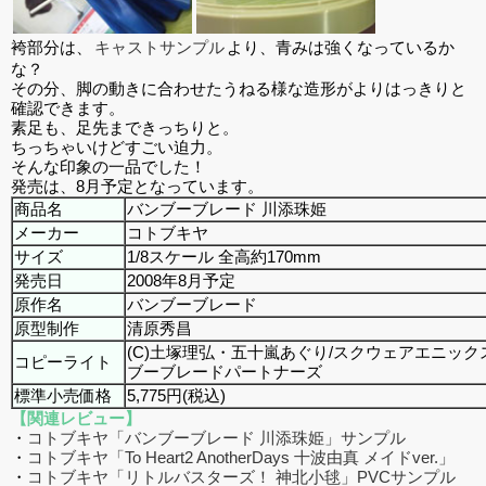
袴部分は、
キャストサンプル
より、青みは強くなっているか
な？
その分、脚の動きに合わせたうねる様な造形がよりはっきりと
確認できます。
素足も、足先まできっちりと。
ちっちゃいけどすごい迫力。
そんな印象の一品でした！
発売は、8月予定となっています。
商品名
バンブーブレード 川添珠姫
メーカー
コトブキヤ
サイズ
1/8スケール 全高約170mm
発売日
2008年8月予定
原作名
バンブーブレード
原型制作
清原秀昌
(C)土塚理弘・五十嵐あぐり/スクウェアエニック
コピーライト
ブーブレードパートナーズ
標準小売価格
5,775円(税込)
【関連レビュー】
・
コトブキヤ「バンブーブレード 川添珠姫」サンプル
・
コトブキヤ「To Heart2 AnotherDays 十波由真 メイドver.」
・
コトブキヤ「リトルバスターズ！ 神北小毬」PVCサンプル