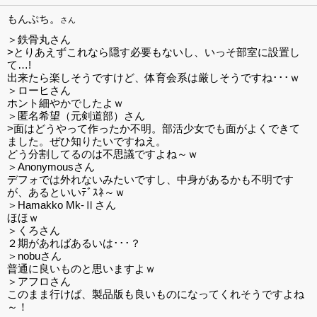
もんぷち。
さん
＞鉄骨丸さん
>とりあえずこれなら隠す必要もないし、いっそ部室に設置し
て…!
出来たら楽しそうですけど、体育会系は厳しそうですね･･･ｗ
＞ローヒさん
ホント細やかでしたよｗ
＞匿名希望（元剣道部）さん
>面はどうやって作ったか不明。部活少女でも面がよくできて
ました。ぜひ知りたいですねえ。
どう分割してるのは不思議ですよね～ｗ
＞Anonymousさん
デフォでは外れないみたいですし、中身があるかも不明です
が、あるといいﾃﾞｽﾈ～ｗ
＞Hamakko Mk-Ⅱさん
ほほｗ
＞くろさん
２期があればあるいは･･･？
＞nobuさん
普通に良いものと思いますよｗ
＞アフロさん
このまま行けば、製品版も良いものになってくれそうですよね
～！