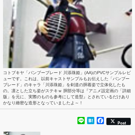
コトブキヤ「
バンブーブレード 川添珠姫
」(AA)のPVCサンプル
レビ
ュー
です。これは、以前
キャストサンプル
もお伝えした「
バンブー
ブレード
」のキャラ「川添珠姫」を剣道の胴着姿で立体化したも
の。
凛とした立ち姿
がステキｗ 胴部分等は『アニメ設定画の「詳細
版」を元に、実際のものも参考にして造型』とされているだけあり
かなり緻密な造形
となっていましたよ～！
Line
Hatena
Facebook
Post