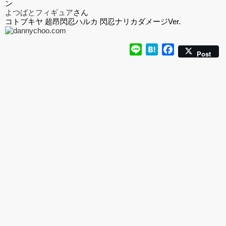
ン
よつばとフィギュア
さん
コトブキヤ 超昂閃忍ハルカ 閃忍ナリカダメージVer.
Line
Hatena
Facebook
Post