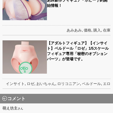
あみ新作フィギュア・ホビー予約開
始情報！
あみあみ
,
価格
,
購入
,
在庫
【アダルトフィギュア】【インサイ
ト】ベルドール「ロゼ」1/5スケール
フィギュア専用「秘密のオプション
パーツ」が登場です。
インサイト
,
ロゼ
,
おいちゃん
,
ロリコニアン
,
ベルドール
,
エロ
コメント
萌え坊主
さん