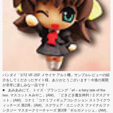
バンダイ「1/72 VF-25F メサイヤ アルト機」サンプルレビュー
の紹
介をしてくださったサイト様。ありがとうございます！今後の展開
が非常に楽しみな一品です！
■ あみあみにて、
トイズ・プランニング
「
ef – a fairy tale of the
two. マスコット A みやこ
」(AM)、「
どきどき魔女神判！2 デスクマ
ット
」(AM)、
コナミ
「
コナミフィギュアコレクション ストライクウ
ィッチーズ 第2弾
」(AM)、
スクウェア・エニックス
ファイナルファ
ンタジー マスタークリーチャーズ 第3弾「
ギルガメッシュ
」(AM)、