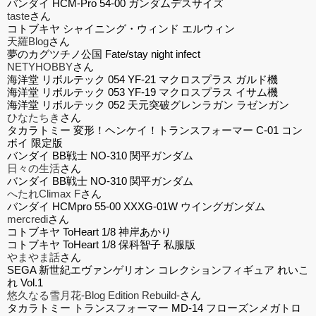
バンダイ HCM-Pro 54-00 ガンダムデスサイズ
taste
さん
コトブキヤ シャイニング・ウィンド エルウィン
天羅Blog
さん
夢のカグツチノ公国 Fate/stay night infect
NETYHOBBY
さん
海洋堂 リボルテック 054 YF-21 マクロスプラス ガルド機
海洋堂 リボルテック 053 YF-19 マクロスプラス イサム機
海洋堂 リボルテック 052 天元突破グレンラガン ラゼンガン
ひなたちき
さん
タカラトミー 変形！ヘンケイ！トランスフォーマー C-01 コン
ボイ 限定版
バンダイ BB戦士 NO-310 関平ガンダム
日々の生活
さん
バンダイ BB戦士 NO-310 関平ガンダム
へたれClimax F
さん
バンダイ HCMpro 55-00 XXXG-01W ウイングガンダム
mercredi
さん
コトブキヤ ToHeart 1/8 神岸あかり
コトブキヤ ToHeart 1/8 保科智子 私服版
やまやま話
さん
SEGA 新世紀エヴァンゲリオン コレクションフィギュア れいこ
れ Vol.1
悠久なる雪月花-Blog Edition Rebuild-
さん
タカラトミー トランスフォーマー MD-14 フローズンメガトロ