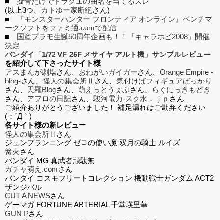
■
擬音だけでドラクエの曲名を当てるスレ
(以上3つ、
カトゆー家断絶
さん)
■
『モンスターハンター フロンティア オンライン』ベンチマ
ークソフトをファミ通.comで配信
■
国産プラモ生誕50周年企画も！！「キャラホビ2008」開催
決定
バンダイ「1/72 VF-25F メサイヤ アルト機」サンプルレビュー
を紹介して下さったサイト様
アスまんが劇場
さん、
おねがいガイガー
さん、
Orange Empire -
blog-
さん、
怪人の集会所Ⅱ
さん、
気付けばフィギュアばっかり
さん、
天羅Blog
さん、
萌えっとうぇぶ
さん、
らぐにっきもどき
さん、
アフロの日記
さん、
駿河電力-スク水．ｊｐ
さん
ご紹介ありがとうございました！ 補足漏れはご勘弁ください
(；´Д｀)
各サイト様の新レビュー
怪人の集会所Ⅱ
さん
ジュンプランニング ゼロの使い魔 双月の騎士 ルイズ
篝火
さん
バンダイ MG 真武者頑駄無
ガチャ萌え.com
さん
バンダイ コスモフリートコレクション 機動戦士ガンダム ACT2
ザンジバル
CUT A NEWS
さん
ゲーマガ FORTUNE ARTERIAL 千堂瑛里華
GUN P
さん