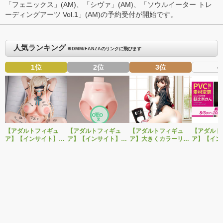
「
フェニックス
」(AM)、「
シヴァ
」(AM)、「
ソウルイーター トレ
ーディングアーツ Vol.1
」(AM)の予約受付が開始です。
人気ランキング
※DMM/FANZAのリンクに飛びます
1位
2位
3位
4
【アダルトフィギュ
【アダルトフィギュ
【アダルトフィギュ
【アダルト
ア】【インサイト】肉
ア】【インサイト】ベ
ア】大きくカラーリン
ア】【イン
感少女シリーズより、
ルドール「ロゼ」1/5ス
グを変えた黒と赤の衣
「肉感少女
性処理トイレの峰川さ
ケールフィギュア専用
装で再登場！ネイティ
朝比奈さん
んが1/5スケールフィギ
「秘密のオプションパ
ブ新作エロフィギュア
ver.」が
ュアで新登場。
ーツ」が登場です。
「みことあけみオリジ
変更し二次
ナルキャラクター 新装
版 文学少女」