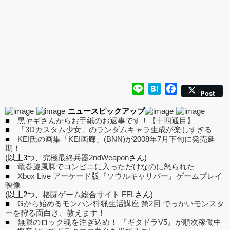
Line
Hatena
Facebook
Post
ニュースピックアップ
■
黒ヤギさんからお手紙のお返事です！【十四通目】
■
「3Dカスタム少女」のランダムキャラ生成が楽しすぎる
■
KEI氏の画集「KEI画廊」(BNN)が2008年7月下旬に発売延
期！
(以上3つ、
究極最終兵器2ndWeapon
さん)
■
竜巻旋風脚でコンビニに入っただけなのに怒られた
■
Xbox Live アーケード版『ソウルキャリバー』ゲームプレイ
映像
(以上2つ、
格闘ゲーム総合サイト FFL
さん)
■
Gから始めるモンハン狩猟生活講座 第2回 でっかいモンスタ
ーを狩る面白さ、教えます！
■
無限のロック魂を注ぎ込め！ 『ギタドラV5』が順次稼働中