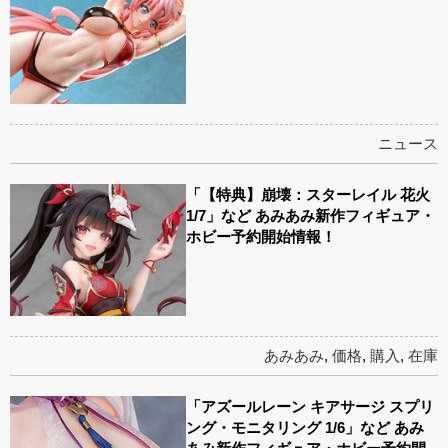
ニュース
「【特典】崩壊：スターレイル 花火
1/7」など あみあみ新作フィギュア・
ホビー予約開始情報！
あみあみ
,
価格
,
購入
,
在庫
「アズールレーン キアサージ スプリ
ング・モニタリング 1/6」など あみ