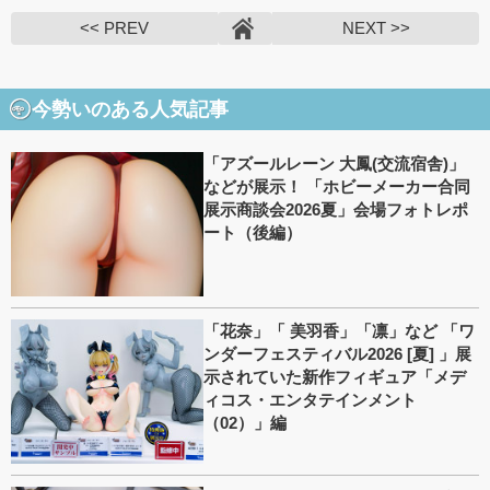
<< PREV
NEXT >>
今勢いのある人気記事
「アズールレーン 大鳳(交流宿舎)」
などが展示！ 「ホビーメーカー合同
展示商談会2026夏」会場フォトレポ
ート（後編）
「花奈」「 美羽香」「凛」など 「ワ
ンダーフェスティバル2026 [夏] 」展
示されていた新作フィギュア「メデ
ィコス・エンタテインメント
（02）」編