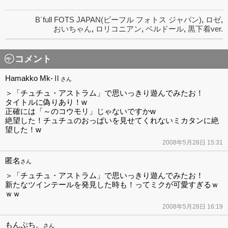
B´full FOTS JAPAN(ビーフル フォトス ジャパン)
,
ロゼ
,
おいちゃん
,
ロリコニアン
,
ベルドール
,
黒下着ver.
コメント
Hamakko Mk-Ⅱ
さん
＞「チュチュ・アストラム」で思いっきり遊んでみたお！
タイトルに偽りあり！w
正確には「～のコウモリ」じゃないですかw
絶望した！チュチュのおっぱいを見せてくれないミカタンに絶
望した！w
2008年5月28日 15:31
匿名
さん
＞「チュチュ・アストラム」で思いっきり遊んでみたお！
新たなツインテールを発見した時も！ってミクが可愛すぎるｗ
ｗｗ
2008年5月28日 16:19
もんぷち。
さん