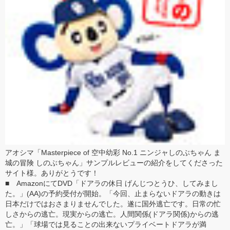
アオシマ「Masterpiece of 空中幼彩 No.1 ニンジャしのぶちゃん ま
城の冒険 しのぶちゃん」サンプルレビュー
の紹介をしてくださった
サイト様。ありがとうです！
■ AmazonにてDVD「
ドアラの休日 げんじつとうひ、してみまし
た。
」(AA)の予約受付が開始。「今回、止まらないドアラの動きは
日本だけではおさまりませんでした。遂に国外逃亡です。日常の忙
しさからの逃亡。現実からの逃亡。人間関係(ドアラ関係)からの逃
亡。」「球場では見ることの出来ないプライベートドアラが満