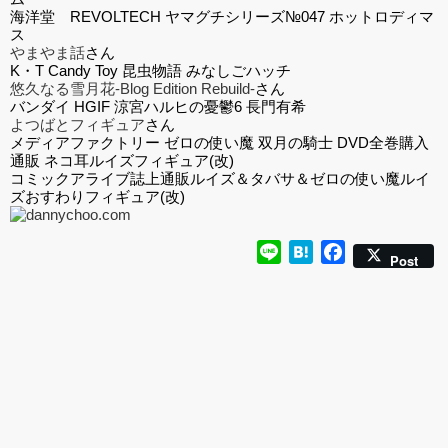
海洋堂 REVOLTECH ヤマグチシリーズ№047 ホットロディマ
ス
やまやま話
さん
K・T Candy Toy 昆虫物語 みなしごハッチ
悠久なる雪月花-Blog Edition Rebuild-
さん
バンダイ HGIF 涼宮ハルヒの憂鬱6 長門有希
よつばとフィギュア
さん
メディアファクトリー ゼロの使い魔 双月の騎士 DVD全巻購入
通販 ネコ耳ルイズフィギュア(改)
コミックアライブ誌上通販ルイズ＆タバサ＆ゼロの使い魔ルイ
ズおすわりフィギュア(改)
Line
Hatena
Facebook
Post