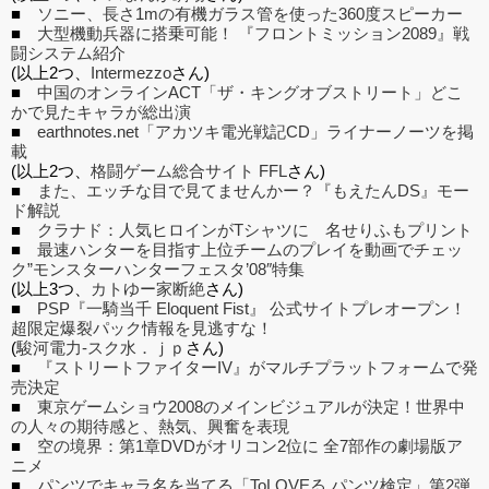
■
ソニー、長さ1mの有機ガラス管を使った360度スピーカー
■
大型機動兵器に搭乗可能！ 『フロントミッション2089』戦
闘システム紹介
(以上2つ、
Intermezzo
さん)
■
中国のオンラインACT「ザ・キングオブストリート」どこ
かで見たキャラが総出演
■
earthnotes.net「アカツキ電光戦記CD」ライナーノーツを掲
載
(以上2つ、
格闘ゲーム総合サイト FFL
さん)
■
また、エッチな目で見てませんかー？『もえたんDS』モー
ド解説
■
クラナド：人気ヒロインがTシャツに 名せりふもプリント
■
最速ハンターを目指す上位チームのプレイを動画でチェッ
ク”モンスターハンターフェスタ’08″特集
(以上3つ、
カトゆー家断絶
さん)
■
PSP『一騎当千 Eloquent Fist』 公式サイトプレオープン！
超限定爆裂パック情報を見逃すな！
(
駿河電力-スク水．ｊｐ
さん)
■
『ストリートファイターIV』がマルチプラットフォームで発
売決定
■
東京ゲームショウ2008のメインビジュアルが決定！世界中
の人々の期待感と、熱気、興奮を表現
■
空の境界：第1章DVDがオリコン2位に 全7部作の劇場版ア
ニメ
■
パンツでキャラ名を当てる「ToLOVEる パンツ検定」第2弾