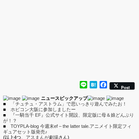
ナルキャラクター 新装
版 文学少女」
Line
Hatena
Facebook
Post
ニュースピックアップ
■
「チュチュ・アストラム」で思いっきり遊んでみたお！
■
ホビコン大阪に参加しましたー
■
『一騎当千 EF』公式サイト開設、限定版に母＆娘どんぶり
が！？
■
TOYPLA-blog 今週末ef – the latter tale.アニメイト限定フィ
ギュアセット版発売♪
(以上4つ、
アスまんが劇場
さん)