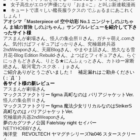
■
女子高生がエロゲ声優になり「おま○こ」と叫ぶ新連載漫画
■
キュートで凛々しい艦長服ラクスの でふぉるまにあこれく
しょん！
アオシマ「Masterpiece of 空中幼彩 No.1 ニンジャしのぶちゃ
ん ま城の冒険 しのぶちゃん」サンプルレビュー
を紹介して下さ
ったサイト様
アスまんが劇場
さん、
怪人の集会所Ⅱ
さん、
ガチャ萌え.com
さ
ん、
気付けばフィギュアばっかり
さん、
究極最終兵器
2ndWeapon
さん、
天羅Blog
さん、
やまやま話
さん、
悠久なる雪
月花-Blog Edition Rebuild-
さん、
よつばとフィギュア
さん、
らぐ
にっきもどき
さん、
りとる★にんふぇっと
さん、
カトゆー家断
絶
さん、
駿河電力-スク水．ｊｐ
さん
ご紹介ありがとうございました！ 補足漏れはご勘弁ください
(；´Д｀)
各サイト様の新レビュー
アスまんが劇場
さん
マックスファクトリー figma 高町なのは バリアジャケットVer.
怪人の集会所Ⅱ
さん
マックスファトクリー figma 魔法少女リリカルなのはStrikerS
高町なのは バリアジャケットVer.
究極最終兵器2ndWeapon
さん
夢のカグツチノ公国 Fate/stay night セイバー
NETYHOBBY
さん
海洋堂 REVOLTECH ヤマグチシリーズ№046 スタースクリー
ム