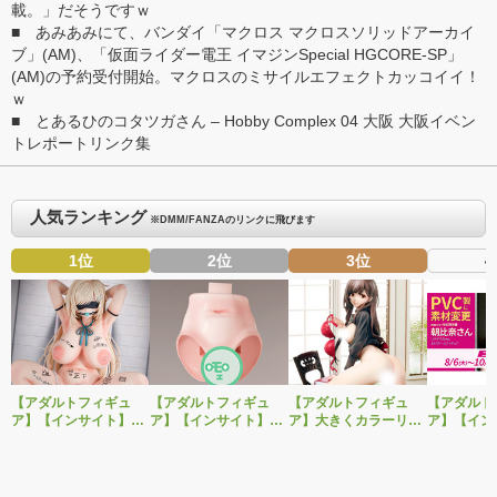
載。」だそうですｗ
■ あみあみにて、バンダイ「
マクロス マクロスソリッドアーカイ
ブ
」(AM)、「
仮面ライダー電王 イマジンSpecial HGCORE-SP
」
(AM)の予約受付開始。マクロスのミサイルエフェクトカッコイイ！
ｗ
■
とあるひのコタツガさん – Hobby Complex 04 大阪 大阪イベン
トレポートリンク集
人気ランキング
※DMM/FANZAのリンクに飛びます
1位
2位
3位
4
【アダルトフィギュ
【アダルトフィギュ
【アダルトフィギュ
【アダルト
ア】【インサイト】肉
ア】【インサイト】ベ
ア】大きくカラーリン
ア】【イン
感少女シリーズより、
ルドール「ロゼ」1/5ス
グを変えた黒と赤の衣
「肉感少女
性処理トイレの峰川さ
ケールフィギュア専用
装で再登場！ネイティ
朝比奈さん
んが1/5スケールフィギ
「秘密のオプションパ
ブ新作エロフィギュア
ver.」が
ュアで新登場。
ーツ」が登場です。
「みことあけみオリジ
変更し二次