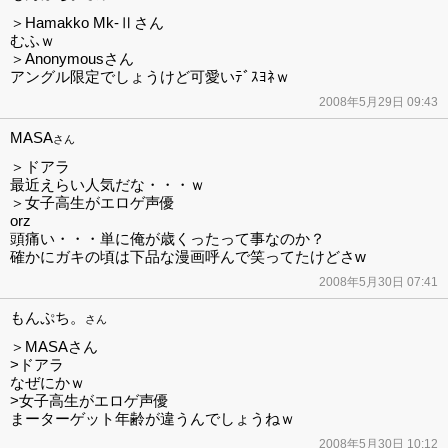
＞Hamakko Mk-Ⅱさん
むふｗ
＞Anonymousさん
アングル限定でしょうけど可愛いﾃﾞｽﾖﾈｗ
2008年5月29日 09:43
MASA
さん
＞ドアラ
最近えらい人気だな・・・ｗ
＞女子高生がエロゲ声優
orz
頭痛い・・・単に俺が歳くったって事なのか？
確かにガキの頃は下品な漫画呼んで笑ってたけどさw
2008年5月30日 07:41
もんぷち。
さん
＞MASAさん
>ドアラ
なぜにかｗ
>女子高生がエロゲ声優
まーターゲット年齢が違うんでしょうねｗ
2008年5月30日 10:12