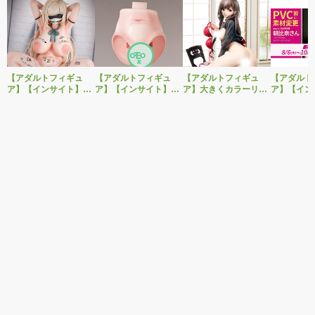
【アダルトフィギュ
【アダルトフィギュ
【アダルトフィギュ
【アダルト
ア】【インサイト】肉
ア】【インサイト】ベ
ア】大きくカラーリン
ア】【イン
感少女シリーズより、
ルドール「ロゼ」1/5ス
グを変えた黒と赤の衣
「肉感少女
性処理トイレの峰川さ
ケールフィギュア専用
装で再登場！ネイティ
朝比奈さん
んが1/5スケールフィギ
「秘密のオプションパ
ブ新作エロフィギュア
ver.」が
ュアで新登場。
ーツ」が登場です。
「みことあけみオリジ
変更し二次
ナルキャラクター 新装
版 文学少女」