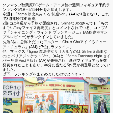
ソフマップ秋葉原PCゲーム・アニメ館の週間フィギュア予約ラ
ンキング5/19～5/25付分をお伝えします。
今週も「
figma 朝比奈みくる 制服Ver.
」(AA)が1位となり、これ
で3週連続TOP達成。
2位には今週から予約が開始され、
ShineなBlog
さんでも「もの
すごいTonyフェイス再現度」とコメントされている、コトブキ
ヤ「
シャイニング・ウィンド ブランネージュ
」(AM)(
参考サン
プルレビュー
)がランクインしていました。
先週3位に急浮上
だったアルター「
Chu x Chuアイドるチュー
ア・チュラム
」(AM)は7位にランクイン。
他、マックス「
figma 魔法少女リリカルなのは StrikerS 高町な
のは バリアジャケット Ver.
」(AA)と「
figma Fate/stay night セイ
バー 甲冑Ver.(再販)
」(AA)が発売され、新作フィギュアも多数
発表されたこともあり、半分に当たる5作品が初登場となってい
ました。
以下、ランキングをまとめましたのでどうぞ～！