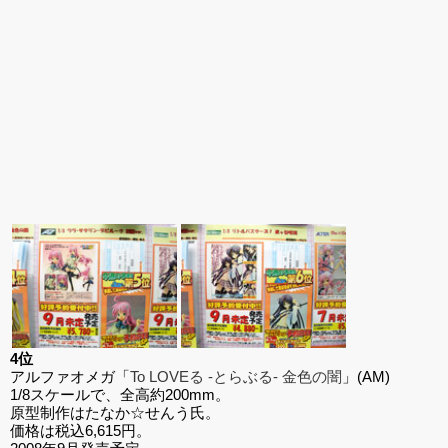
4位
アルファオメガ「
To LOVEる -とらぶる- 金色の闇
」(AM)
1/8スケールで、全高約200mm。
原型制作はたなか☆せんう氏。
価格は税込6,615円。