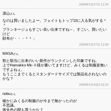
2008年5月27日 12:34
凛山
さん
なのは買いましたよー。フェイトもトップ10に入る気がする＾
＾
ブランネージュもすごい良い出来ですね～。すごい。買いたい
けど
財布が・・・＾＾；
2008年5月27日 12:56
MASA
さん
割と順当に出来のいい新作がランクインした印象ですね。
上でHamakko Mk-Ⅱ様が書いてますけど、みくるは制服姿無い
ですよねぇ。
もうここまでくるとスタンダードサイズでは製品化されないの
かな？
2008年5月28日 03:24
nobu
さん
確かにみくるの制服のが今まで無かったのが
不思議。
後金色の闇も買うかな？