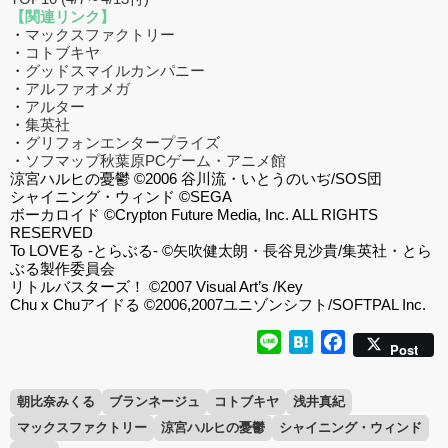
【関連リンク】
・
マックスファクトリー
・
コトブキヤ
・
グッドスマイルカンパニー
・
アルファオメガ
・
アルター
・
集英社
・
グリフォンエンタープライズ
・
ソフマップ秋葉原PCゲーム・アニメ館
涼宮ハルヒの憂鬱 ©2006 谷川流・いとうのいぢ/SOS団
シャイニング・ウィンド ©SEGA
ボーカロイド ©Crypton Future Media, Inc. ALL RIGHTS
RESERVED
To LOVEる -とらぶる- ©矢吹健太朗・長谷見沙貴/集英社・とら
ぶる製作委員会
リトルバスターズ！ ©2007 Visual Art’s /Key
Chu x Chuアイドる ©2006,2007ユニゾンシフト/SOFTPAL Inc.
Line
Hatena
Facebook
Post
朝比奈みくる
ブランネージュ
コトブキヤ
浅井真紀
マックスファクトリー
涼宮ハルヒの憂鬱
シャイニング・ウィンド