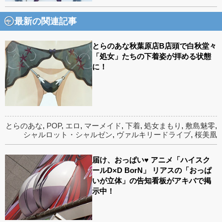
最新の関連記事
とらのあな秋葉原店B店頭で白秋堂々
「処女」たちの下着姿が拝める状態
に！
とらのあな
,
POP
,
エロ
,
マーメイド
,
下着
,
処女まもり
,
敷島魅零
,
シャルロット・シャルゼン
,
ヴァルキリードライブ
,
桜美凰
届け、おっぱい♥ アニメ「ハイスク
ールD×D BorN」 リアスの「おっぱ
いが立体」の告知看板がアキバで掲
示中！