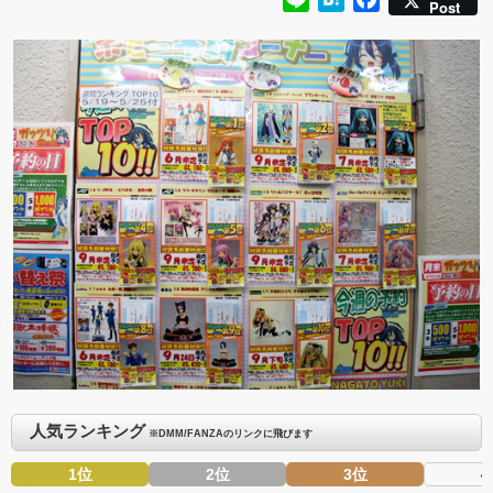
Post
人気ランキング
※DMM/FANZAのリンクに飛びます
1位
2位
3位
4