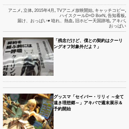
アニメ
,
立体
,
2015年4月
,
TVアニメ放映開始
,
キャッチコピー
,
ハイスクールD×D BorN
,
告知看板
,
届け、おっぱい♥ 唸れ、熱血
,
旧ホビー天国跡地
,
アキバ
,
おっぱい
「残念だけど、僕との契約はクーリ
ングオフ対象外だよ？」
グッスマ「セイバー・リリィ ～全て
遠き理想郷～」アキバで週末展示＆
予約開始