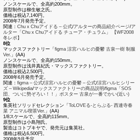
ノンスケールで、全高約200mm。
原型制作は柳生敏之氏。
価格は税込7,140円。
2008年7月発売予定。
関連：
Chu x Chuアイドる – 公式
/
アルターの商品紹介ページ
/
ア
ルター「Chu x Chuアイドる チューア・チュラム」 【WF2008
冬レポ】
8位
マックスファクトリー「
figma 涼宮ハルヒの憂鬱 古泉一樹 制服
Ver.
」(AA)
ノンスケールで、全高約150mm。
原型制作は浅井真紀氏・マックスファクトリー。
価格は税込2,500円。
2008年6月発売予定。
関連：
figma – 公式
/
涼宮ハルヒの憂鬱 – 公式
/
涼宮ハルヒシリー
ズ – Wikipedia
/
マックスファクトリーの商品説明
/
figma「SOS
団、ついに勢ぞろい！！」ポスター 古泉が一番でかい(近い)
9位
集英社ソリッドセレクション「
ToLOVEる-とらぶる- 西連寺春
菜 アニマル喫茶Ver.
」(AA)
1/8スケールで、全高約115mm。
原型制作は小島翔氏。
製造はコトブキヤで、発売元は集英社。
価格は税込6,500円。
2008年9月予定。