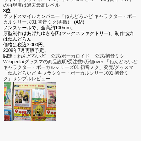
の再現度は過去最高レベル
3位
グッドスマイルカンパニー「
ねんどろいど キャラクター・ボー
カルシリーズ01 初音ミク(再販)
」(AM)
ノンスケールで、全高約100mm。
原型制作はあげたゆきを氏(マックスファクトリー)、制作協力
はねんどろん。
価格は税込3,000円。
2008年7月再販予定。
関連：
ねんどろいど – 公式
/
ボーカロイド – 公式
/
初音ミク –
Wikipedia
/
グッスマの商品説明
/
受注数5万個over 「ねんどろいど
キャラクター・ボーカルシリーズ01 初音ミク」発売
/
グッスマ
「ねんどろいど キャラクター・ボーカルシリーズ01 初音ミ
ク」サンプルレビュー