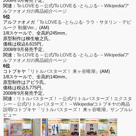
2008年9月発売予定。
関連：
To LOVEる – 公式
/
To LOVEる -とらぶる- – Wikipedia
/
ア
ルファオメガの商品紹介ページ
5位
アルファオメガ「
To LOVEる -とらぶる- ララ・サタリン・デビ
ルーク 制服Ver.
」(AM)
1/8スケールで、全高約245mm。
原型制作は柳生敏之氏。
価格は税込6,615円。
2008年9月発売予定。
関連：
To LOVEる – 公式
/
To LOVEる -とらぶる- – Wikipedia
/
ア
ルファオメガの商品紹介ページ
6位
コトブキヤ「
リトルバスターズ！ 来ヶ谷唯湖
」(AM)
1/8スケールで、全高約140mm。
原型制作はアビラ氏。
価格は税込5,775円。
2008年9月発売予定。
関連：
リトルバスターズ！ – 公式
/
リトルバスターズ！エクスタ
シー – 公式
/
リトルバスターズ！ – Wikipedia
/
コトブキヤの商品
説明
/
コトブキヤ「リトルバスターズ！ 来ヶ谷唯湖」サンプルレ
ビュー