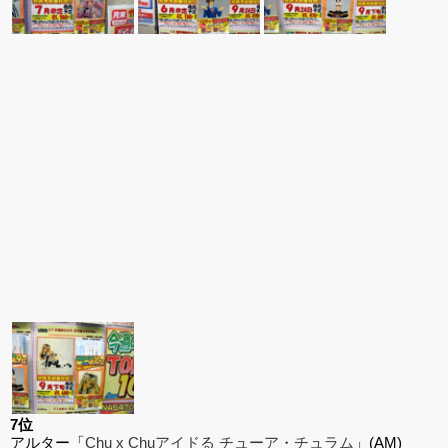
7位
アルター「
Chu x Chuアイドる チューア・チュラム
」(AM)