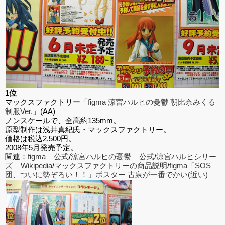
1位
マックスファクトリー「
figma 涼宮ハルヒの憂鬱 朝比奈みくる
制服Ver.
」(AA)
ノンスケールで、全高約135mm。
原型制作は浅井真紀氏・マックスファクトリー。
価格は税込2,500円。
2008年5月発売予定。
関連：
figma – 公式
/
涼宮ハルヒの憂鬱 – 公式
/
涼宮ハルヒシリー
ズ – Wikipedia
/
マックスファクトリーの商品説明
/
figma「SOS
団、ついに勢ぞろい！！」ポスター 古泉が一番でかい(近い)