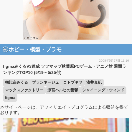
ホビー・模型・プラモ
2008年5月27日 11:10
figmaみくるV3達成 ソフマップ秋葉原PCゲーム・アニメ館 週間ラ
ンキングTOP10 (5/19～5/25付)
朝比奈みくる
ブランネージュ
コトブキヤ
浅井真紀
マックスファクトリー
涼宮ハルヒの憂鬱
シャイニング・ウィンド
figma
本サイトページは、アフィリエイトプログラムによる収益を得て
おります。