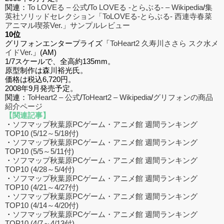
関連：
To LOVEる – 公式
/
To LOVEる -とらぶる- – Wikipedia
/
集
英社ソリッドセレクション「ToLOVEる-とらぶる- 西連寺春菜
アニマル喫茶Ver.」サンプルレビュー
10位
グリフォンエンタープライズ「
ToHeart2 久寿川ささら スク水メ
イドVer.
」(AM)
1/7スケールで、全高約135mm。
原型制作は森川裕光氏。
価格は税込6,720円。
2008年9月発売予定。
関連：
ToHeart2 – 公式
/
ToHeart2 – Wikipedia
/
グリフォンの商品
紹介ページ
【関連記事】
・
ソフマップ秋葉原PCゲーム・アニメ館 週間ランキング
TOP10 (5/12～5/18付)
・
ソフマップ秋葉原PCゲーム・アニメ館 週間ランキング
TOP10 (5/5～5/11付)
・
ソフマップ秋葉原PCゲーム・アニメ館 週間ランキング
TOP10 (4/28～5/4付)
・
ソフマップ秋葉原PCゲーム・アニメ館 週間ランキング
TOP10 (4/21～4/27付)
・
ソフマップ秋葉原PCゲーム・アニメ館 週間ランキング
TOP10 (4/14～4/20付)
・
ソフマップ秋葉原PCゲーム・アニメ館 週間ランキング
TOP10 (4/7～4/13付)