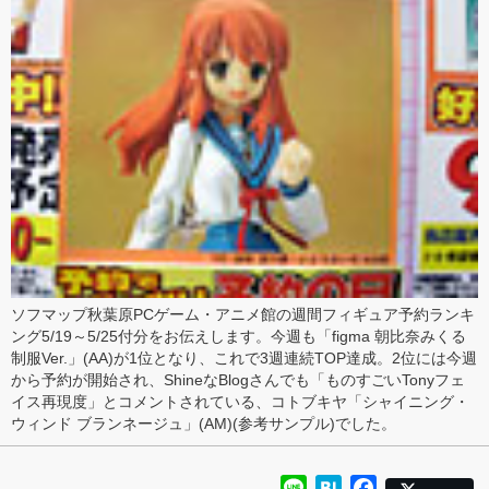
ソフマップ秋葉原PCゲーム・アニメ館の週間フィギュア予約ランキ
ング5/19～5/25付分をお伝えします。今週も「
figma 朝比奈みくる
制服Ver.
」(AA)が1位となり、これで3週連続TOP達成。2位には今週
から予約が開始され、
ShineなBlog
さんでも「ものすごいTonyフェ
イス再現度」とコメントされている、コトブキヤ「
シャイニング・
ウィンド ブランネージュ
」(AM)(
参考サンプル
)でした。
Line
Hatena
Facebook