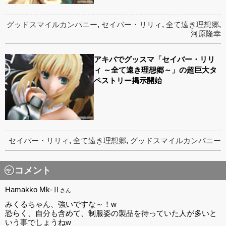
グッドスマイルカンパニー
,
セイバー・リリィ
,
全て遠き理想郷
,
河原隆幸
アキバでグッスマ「セイバー・リリ
ィ ～全て遠き理想郷～」の超巨大タ
ペストリー掲示開始
セイバー・リリィ
,
全て遠き理想郷
,
グッドスマイルカンパニー
コメント
Hamakko Mk-Ⅱ
さん
みくるちゃん、強いですな～！w
恐らく、自分も含めて、制服姿の製品を待っていた人が多いと
いう事でしょうねw