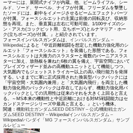
ーマーには、展開式ナイフが内蔵。他、ビームライフル、シー
ルド、ソード、サーベル、ナイフが付属。フリーダムを撃墜し
たソードには、劇中をイメージさせるビームエフェクトパーツ
が付属。フォースシルエットの主翼は前後の回転及び、収納形
態を再現。また、垂直翼は左右に可動可能。1/100サイズのシ
ン・アスカ(コックピット用、立ちポーズ)とルナマリア・ホー
ク(立ちポーズ)が付属。』と紹介されています。
フォースインパルスガンダムは、
インパルスガンダム –
Wikipedia
によると『中近距離戦闘を想定した機動力強化用のシ
ルエット「フォースシルエット」を装備した形態である。フォ
ースシルエットは大推力のスラスターと複数のバーニアスラス
ターに加え、放熱板を兼ねた6枚の翼を備え、宇宙空間において
ブレイズウィザード並みの高機動ユニットとして機能しつつ、
大気圏内でもジェットストライカー以上の高い飛行能力を発揮
する。いままでに軍に正式採用された換装型バックパックには
「宇宙空間・大気圏内兼用」と「大気圏内飛行」を両立した機
動力強化用のバックパックは存在しておらず、機動力強化用バ
ックパックとしての汎用性は従来のそれを大きく上回ると言え
る。～MS本来の機動性と中近距離における対MS戦闘能力はセ
カンドステージシリーズ中最高と言える。』という機体。
関連：
機動戦士ガンダムSEED DESTINY – 公式
/
機動戦士ガン
ダムSEED DESTINY – Wikipedia
/
インパルスガンダム –
Wikipedia
/
バンダイ「MG フォースインパルスガンダム」サンプ
ルレビュー