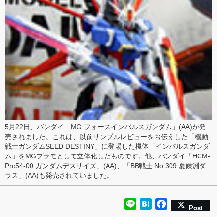
5月22日、バンダイ「
MG フォースインパルスガンダム
」(AA)が発
売されました。これは、以前
サンプルレビュー
をお伝えした「
機動
戦士ガンダムSEED DESTINY
」に登場した機体「インパルスガンダ
ム」をMGプラモとして立体化したものです。他、バンダイ「
HCM-
Pro54-00 ガンダムデスサイズ
」(AA)、「
BB戦士 No.309 夏候淵ダ
ラス
」(AA)も発売されていました。
Line
Hatena
Facebook
Post