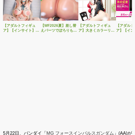
【アダルトフィギュ
【WF2026夏】差し替
【アダルトフィギュ
【アダルト
ア】【インサイト】肉
えパーツでぽろりも
ア】大きくカラーリン
ア】【イン
感少女シリーズより、
OK！ベルファイン新
グを変えた黒と赤の衣
「肉感少女
性処理トイレの峰川さ
作美少女フィギュア
装で再登場！ネイティ
朝比奈さん
んが1/5スケールフィギ
「Creator’s Sellection
ブ新作エロフィギュア
ver.」が
ュアで新登場。
転生コロシアム マー
「みことあけみオリジ
変更し二次
ル・バロック」予約受
ナルキャラクター 新装
付開始！
版 文学少女」
5月22日、バンダイ「
MG フォースインパルスガンダム
」(AA)が