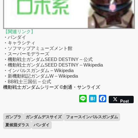
【関連リンク】
・
バンダイ
・
キャラシティ
・
ソフマップアミューズメント館
・
スーパーモデラーズ
・
機動戦士ガンダムSEED DESTINY – 公式
・
機動戦士ガンダムSEED DESTINY – Wikipedia
・
インパルスガンダム – Wikipedia
・
新機動戦記ガンダムW – Wikipedia
・
BB戦士三国伝 – 公式
機動戦士ガンダムシリーズ ©創通・サンライズ
Line
Hatena
Facebook
Post
ガンプラ
ガンダムデスサイズ
フォースインパルスガンダム
夏候淵ダラス
バンダイ