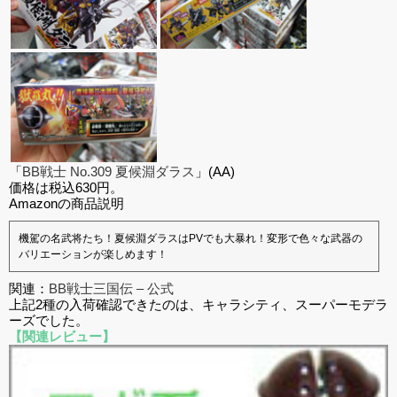
「
BB戦士 No.309 夏候淵ダラス
」(AA)
価格は税込630円。
Amazonの商品説明
機駕の名武将たち！夏候淵ダラスはPVでも大暴れ！変形で色々な武器の
バリエーションが楽しめます！
関連：
BB戦士三国伝 – 公式
上記2種の入荷確認できたのは、キャラシティ、スーパーモデラ
ーズでした。
【関連レビュー】