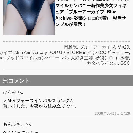
マイルカンパニー新作美少女フィギ
ュア「ブルーアーカイブ -Blue
Archive- 砂狼シロコ(水着)」彩色サ
ンプルが展示！
岡雅聡
,
ブルーアーカイブ
,
M×2J
,
 2.5th Anniversary POP UP STORE inアキバCOギャラリー
,
ve
,
グッドスマイルカンパニー
,
パン大好き主婦
,
砂狼シロコ
,
水着
,
カタハライタシ
,
GSC
コメント
ひろみ
さん
＞MG フォースインパルスガンダム
買いました。今夜から組み立てです。
2008年5月23日 17:28
もんぷち。
さん
がんばって～！ｗ