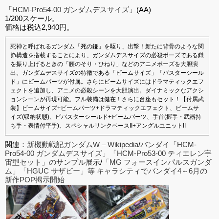
「
HCM-Pro54-00 ガンダムデスサイズ
」(AA)
1/200スケール。
価格は税込2,940円。
死神と呼ばれるガンダム「死の鎌」を駆り、出撃！新たに背骨のような関
節構造を搭載することにより、ガンダムデスサイズの必殺ポーズである鎌
を振り上げるときの「腰のそり・ひねり」などのアニメポーズを大胆演
出。ガンダムデスサイズの特徴である「ビームサイズ」「バスターシール
ド」にビームパーツが付属。さらにビームサイズにはドラマティックエフ
ェクトを追加し、アニメの必殺シーンを大胆演出。ダイナミックなアクシ
ョンシーンが再現可能。フル装備は健在！さらに台座もセット！【付属武
装】ビームサイズ+ビームパーツ+ドラマティックエフェクト、ビームサ
イズ(収納状態)、ビバスターシールド+ビームパーツ、手首(握手・武器持
ち手・表情付平手)、スペシャルリンクベースII+アングルユニットII
関連：
新機動戦記ガンダムW – Wikipedia
/
バンダイ「HCM-
Pro54-00 ガンダムデスサイズ」「HCM-Pro53-00 ティエレン宇
宙型セット」のサンプル展示
/
「MG フォースインパルスガンダ
ム」「HGUC サザビー」等 キャラシティでバンダイ4～6月の
新作POP掲示開始