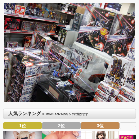
人気ランキング
※DMM/FANZAのリンクに飛びます
1位
2位
3位
4