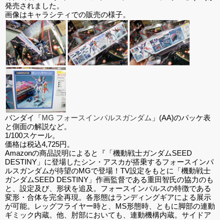
発売されました。
画像はキャラシティでの販売の様子。
バンダイ「
MG フォースインパルスガンダム
」(AA)のパッケ表
と側面の解説など。
1/100スケール。
価格は税込4,725円。
Amazonの商品説明によると『「機動戦士ガンダムSEED
DESTINY」に登場したシン・アスカが搭乗するフォースインパ
ルスガンダムが待望のMGで登場！TV設定をもとに「機動戦士
ガンダムSEED DESTINY」作画監督である重田智氏の協力のも
と、設定及び、形状を追及。フォースインパルスの特徴である
変形・合体を完全再現。各形態はランディングギアによる展示
が可能。レッグフライヤー時と、MS形態時、ともに脚部の連動
ギミック内蔵。他、肘部においても、連動機構内蔵。サイドア