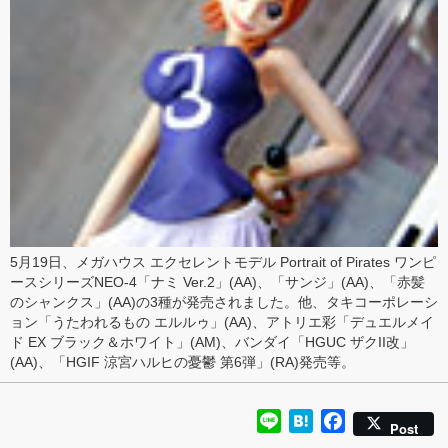
5月19日、メガハウス エクセレントモデル Portrait of Pirates ワンピ
ースシリーズNEO-4「
ナミ Ver.2
」(AA)、「
サンジ
」(AA)、「
赤髪
のシャンクス
」(AA)の3種が発売されました。他、タキコーポレーシ
ョン「
うたわれるもの エルルゥ
」(AA)、アトリエ彩「
デュエルメイ
ド EX ブラック＆ホワイト
」(AM)、バンダイ「
HGUC ザクII改
」
(AA)、「
HGIF 涼宮ハルヒの憂鬱 第6弾
」(RA)発売等。
Line
Hatena
Facebook
Post