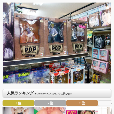
人気ランキング
※DMM/FANZAのリンクに飛びます
1位
2位
3位
4