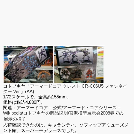
コトブキヤ「
アーマードコア クレスト CR-C06U5 ファシネイ
ター Ver.
」(AA)
1/72スケールで、全高約155mm。
価格は税込4,830円。
関連：
アーマードコア – 公式
/
アーマード・コアシリーズ –
Wikipedia
/
コトブキヤの商品説明
/
宮沢模型展示会2008春
での
展示の様子
入荷確認できたのは、キャラシティ、ソフマップアミューズメ
ント館、スーパーモデラーズでした。