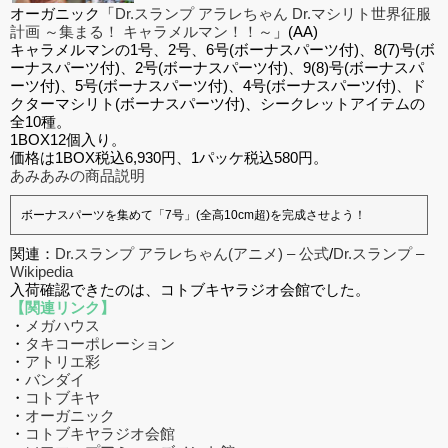
オーガニック「
Dr.スランプ アラレちゃん Dr.マシリト世界征服
計画 ～集まる！ キャラメルマン！！～
」(AA)
キャラメルマンの1号、2号、6号(ボーナスパーツ付)、8(7)号(ボ
ーナスパーツ付)、2号(ボーナスパーツ付)、9(8)号(ボーナスパ
ーツ付)、5号(ボーナスパーツ付)、4号(ボーナスパーツ付)、ド
クターマシリト(ボーナスパーツ付)、シークレットアイテムの
全10種。
1BOX12個入り。
価格は1BOX税込6,930円、1パッケ税込580円。
あみあみの商品説明
ボーナスパーツを集めて「7号」(全高10cm超)を完成させよう！
関連：
Dr.スランプ アラレちゃん(アニメ) – 公式
/
Dr.スランプ –
Wikipedia
入荷確認できたのは、コトブキヤラジオ会館でした。
【関連リンク】
・
メガハウス
・
タキコーポレーション
・
アトリエ彩
・
バンダイ
・
コトブキヤ
・
オーガニック
・
コトブキヤラジオ会館