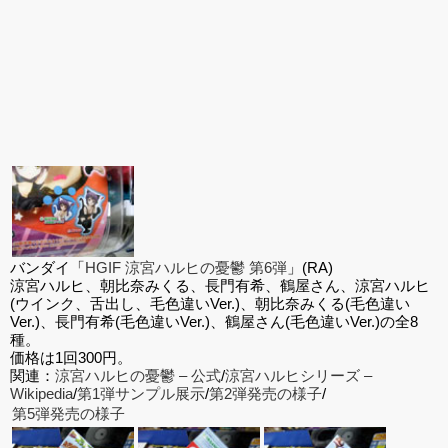
バンダイ「
HGIF 涼宮ハルヒの憂鬱 第6弾
」(RA)
涼宮ハルヒ、朝比奈みくる、長門有希、鶴屋さん、涼宮ハルヒ
(ウインク、舌出し、毛色違いVer.)、朝比奈みくる(毛色違い
Ver.)、長門有希(毛色違いVer.)、鶴屋さん(毛色違いVer.)の全8
種。
価格は1回300円。
関連：
涼宮ハルヒの憂鬱 – 公式
/
涼宮ハルヒシリーズ –
Wikipedia
/
第1弾サンプル展示
/
第2弾発売の様子
/
第5弾発売の様子