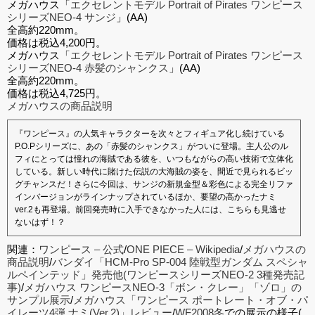
メガハウス「
エクセレントモデル Portrait of Pirates ワンピース
シリーズNEO-4 サンジ
」(AA)
全高約220mm。
価格は税込4,200円。
メガハウス「
エクセレントモデル Portrait of Pirates ワンピース
シリーズNEO-4 赤髪のシャンクス
」(AA)
全高約220mm。
価格は税込4,725円。
メガハウスの商品説明
『ワンピース』の人気キャラクターを次々とフィギュア化し続けている
P.O.Pシリーズに、あの「赤髪のシャンクス」がついに登場。主人公のル
フィにとっては憧れの海賊である彼を、いつもながらの高い技術で立体化
している。新しい時代に賭けた伝説の大海賊の姿を、間近で見られるビッ
グチャンスだ！さらに今回は、サンジの新規金型＆彩色による完全リファ
インバージョンがラインナップされているほか、要望の高かったナミ
ver.2も再登場。前回発売時に入手できなかった人には、こちらも見逃せ
ないはず！？
関連：
ワンピース – 公式
/
ONE PIECE – Wikipedia
/
メガハウスの
商品説明
/
バンダイ「HCM-Pro SP-004 陸戦型ガンダム スペシャ
ルペインテッド」発売他(ワンピースシリーズNEO-2 3種発売記
事)
/
メガハウス ワンピースNEO-3「ボン・クレー」「ゾロ」の
サンプル展示
/
メガハウス「ワンピース ポートレート・オブ・パ
イレーツ4弾 ナミ(Ver.2)」レビュー
/
WF2008冬
での展示の様子(