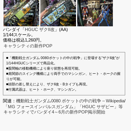
バンダイ「
HGUC ザクII改
」(AA)
1/144スケール。
価格は税込1,260円。
キャラシティの新作POP
■「機動戦士ガンダム 0080ポケットの中の戦争」に登場する”ザクII改”が
1/144HGUCシリーズで商品化。
■股間軸の移動機構により座り状態を再現可能。
■肩関節のスイング機構により両手でのマシンガン、ヒート・ホークの握
りが可能。
■頭部の差し替えにより、ザクII改・Bタイプも再現。
■付属武器は、ヒート・ホーク、マシンガン。
関連：
機動戦士ガンダム0080 ポケットの中の戦争 – Wikipedia
/
「MG フォースインパルスガンダム」「HGUC サザビー」等
キャラシティでバンダイ4～6月の新作POP掲示開始