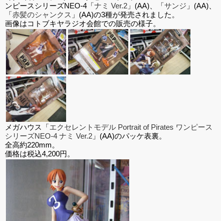
ンピースシリーズNEO-4「
ナミ Ver.2
」(AA)、「
サンジ
」(AA)、
「
赤髪のシャンクス
」(AA)の3種が発売されました。
画像はコトブキヤラジオ会館での販売の様子。
メガハウス「
エクセレントモデル Portrait of Pirates ワンピース
シリーズNEO-4 ナミ Ver.2
」(AA)のパッケ表裏。
全高約220mm。
価格は税込4,200円。