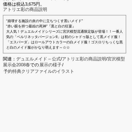
価格は税込3,675円。
アトリエ彩の商品説明
“崩壊する施設の炎の中に立ちつくす黒いメイド”
“赤い眼を持つ最凶の死神”『黒と白の狂宴』
大人気！デュエルメイドシリーズに宮沢模型流通限定版が登場！！一番人
気の「ベルリネッタバージョンII」は初のシャドゥ版として黒メイド服！
「エスパーダ」はロールアウトカラーの白メイド服！ゴスロリちっくな黒
と白のメイド服がかなり萌えます～☆☆
関連：
デュエルメイド – 公式
/
アトリエ彩の商品説明
/
宮沢模型
展示会2008春
での
展示の様子
/
予約特典クリアファイルのイラスト