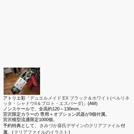
アトリエ彩「
デュエルメイド EX ブラック＆ホワイト(ベルリネ
ッタ・シャドウII＆プロト・エスパーダ)
」(AM)
ノンスケールで、全高約120～130mm。
宮沢限定カラーの 専用＋オプション武器が9個付属。
宮沢模型流通限定1000個。
予約特典として、
きみづか葵氏デザインのクリアファイル
付
属。(
クリアファイルのイラスト
)