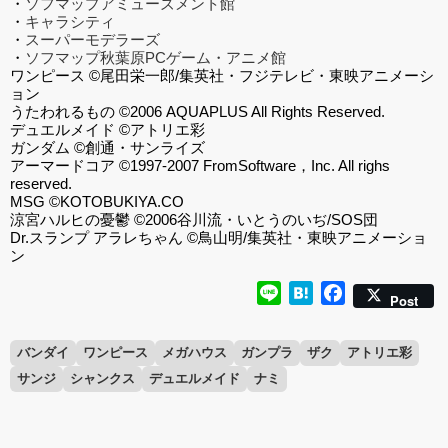
・
ソフマップアミューズメント館
・
キャラシティ
・
スーパーモデラーズ
・
ソフマップ秋葉原PCゲーム・アニメ館
ワンピース ©尾田栄一郎/集英社・フジテレビ・東映アニメーシ
ョン
うたわれるもの ©2006 AQUAPLUS All Rights Reserved.
デュエルメイド ©アトリエ彩
ガンダム ©創通・サンライズ
アーマードコア ©1997-2007 FromSoftware，Inc. All righs
reserved.
MSG ©KOTOBUKIYA.CO
涼宮ハルヒの憂鬱 ©2006谷川流・いとうのいぢ/SOS団
Dr.スランプ アラレちゃん ©鳥山明/集英社・東映アニメーショ
ン
Line
Hatena
Facebook
Post
バンダイ
ワンピース
メガハウス
ガンプラ
ザク
アトリエ彩
サンジ
シャンクス
デュエルメイド
ナミ