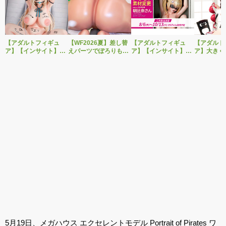
【アダルトフィギュ
【WF2026夏】差し替
【アダルトフィギュ
【アダルト
ア】【インサイト】肉
えパーツでぽろりも
ア】【インサイト】
ア】大きく
感少女シリーズより、
OK！ベルファイン新
「肉感少女 性処理当番
グを変えた
性処理トイレの峰川さ
作美少女フィギュア
朝比奈さん リバイバル
装で再登場
んが1/5スケールフィギ
「Creator’s Sellection
ver.」がPVC製に素材
ブ新作エロ
ュアで新登場。
転生コロシアム マー
変更し二次受注決定！
「みことあ
ル・バロック」予約受
ナルキャラ
付開始！
版 文学少
5月19日、メガハウス エクセレントモデル Portrait of Pirates ワ