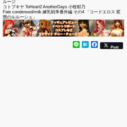
ルージ
コトブキヤ ToHeart2 AnotherDays 小牧郁乃
Fate condensed/milk 練乳戦争番外編 その4 「コードエロス 変
態のルルーシュ」
Line
Hatena
Facebook
Post