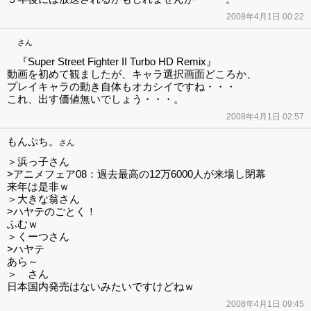
2008年4月1日 00:22
さん
『Super Street Fighter II Turbo HD Remix』
動画を初めて観ましたが、キャラ選択画面どころか、
プレイキャラの動き自体もオカシイですね・・・
これ、出す価値無いでしょう・・・。
2008年4月1日 02:57
もんぷち。
さん
＞浜っ子さん
>アニメフェア08：過去最高の12万6000人が来場し閉幕
来年は是非ｗ
＞大きな翁さん
>ハヤテのごとく！
ふむｗ
＞くーつさん
>ハヤテ
あら～
＞ さん
日本国内発売はないみたいですけどねｗ
2008年4月1日 09:45