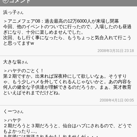
コメント
浜っ子
さん
＞アニメフェア08：過去最高の12万6000人が来場し閉幕
今回、他のイベントのついでに行ったので、入場したのも昼過
ぎになり、十分に楽しめませんでした。
次回、もし行く事になったら、もうちょっと気合入れて行こう
と思ってますw
2008年3月31日 23:18
大きな翁
さん
＞ハヤテのごとく！
第２期ですか。出来れば深夜枠にして欲しいなぁ。そうすり
ゃ、もう少しハメを外してくれるんじゃないかと。あの内容を
何人の健全な子供達が理解できるのだろうか。まぁ、英才教育
といえばそれまでだけどね。
2008年4月1日 00:05
くーつ
さん
＞ハヤテ
２期だろうと３期だろうと、仙台はハブにされるので、どうで
もよかったり…。
５年後には放送されるかもしれませんが・・・。