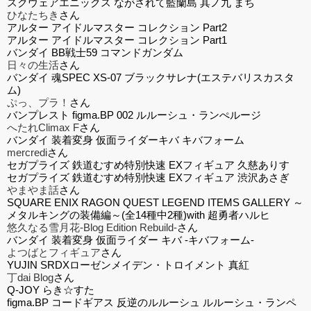
スクウェアエニックス ながされて藍蘭島 其ノ九 まち
ひなたちき
さん
アルター アイドルマスター コレクション Part2
アルター アイドルマスター コレクション Part1
バンダイ BB戦士59 コマンドガンダム
日々の生活
さん
バンダイ 魂SPEC XS-07 ブラックサレナ(エステバリスカスタ
ム)
ぷっ、プラ！
さん
バンプレスト figma.BP 002 ルルーシュ・ランぺルージ
へたれClimax F
さん
バンダイ 装着変身 仮面ライダーキバ キバフォーム
mercredi
さん
セガプライズ 鉄道むすめ特別快速 EXフィギュア 久慈ありす
セガプライズ 鉄道むすめ特別快速 EXフィギュア 渋沢あさぎ
やまやま話
さん
SQUARE ENIX RAGON QUEST LEGEND ITEMS GALLERY ～
メタルキングの装備編～(全14種中2種)with 超勇者ハルヒ
悠久なる雪月花-Blog Edition Rebuild-
さん
バンダイ 装着変身 仮面ライダー キバ -キバフォーム-
よつばとフィギュア
さん
YUJIN SRDXローゼンメイデン・トロイメント 真紅
丁dai Blog
さん
Q-JOY らき☆すた
figma.BP コードギアス 反逆のルルーシュ ルルーシュ・ランペ