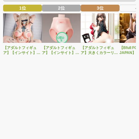
1位
2位
3位
4
【アダルトフィギュ
【アダルトフィギュ
【アダルトフィギュ
【Bfull FO
ア】【インサイト】肉
ア】【インサイト】ベ
ア】大きくカラーリン
JAPAN】
感少女シリーズより、
ルドール「ロゼ」1/5ス
グを変えた黒と赤の衣
をモチーフ
性処理トイレの峰川さ
ケールフィギュア専用
装で再登場！ネイティ
ジナルフィ
んが1/5スケールフィギ
「秘密のオプションパ
ブ新作エロフィギュア
ルドール「
ュアで新登場。
ーツ」が登場です。
「みことあけみオリジ
着ver.が1
ナルキャラクター 新装
新登場！
版 文学少女」