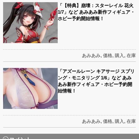
「【特典】崩壊：スターレイル 花火
1/7」など あみあみ新作フィギュア・
ホビー予約開始情報！
あみあみ
,
価格
,
購入
,
在庫
「アズールレーン キアサージ スプリ
ング・モニタリング 1/6」など あみ
あみ新作フィギュア・ホビー予約開
始情報！
あみあみ
,
価格
,
購入
,
在庫