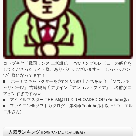
コトブキヤ「戦国ランス 上杉謙信」PVCサンプルレビュー
の紹介を
してくださったサイト様。ありがとうございます～！しっかり
パン
ツ
仕様になってます！
■
ボーナスキャラクターを含む4人の戦士たちを紹介 『ソウルキ
ャリバーIV』
吉崎観音氏デザイン「アンゴル・フィア」 名前がニ
アピンすぎですねｗ
■
アイドルマスター THE iM@TRIX RELOADED OP
(
Youtube版
)
■
ファミコン全ソフトカタログ 第8回
(
Youtube版
)(以上2つ、
エル
エル
さん)
人気ランキング
※DMM/FANZAのリンクに飛びます