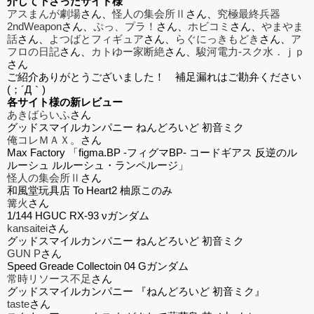
介して下さったサイト様
アスまんが劇場
さん、
怪人の集会所Ⅱ
さん、
究極最終兵器
2ndWeapon
さん、
ぷっ、プラ！
さん、
ホビコミ
さん、
やまやま
話
さん、
よつばとフィギュア
さん、
らぐにっきもどき
さん、
ア
フロの日記
さん、
カトゆー家断絶
さん、
駿河電力-スク水．ｊｐ
さん
ご紹介ありがとうございました！ 補足漏れはご勘弁ください
(；´Д｀)
各サイト様の新レビュー
あきばらいふ
さん
グッドスマイルカンパニー ねんどろいど 初音ミク
俺コレＭＡＸ。
さん
Max Factory 「figma.BP -フィグマBP- コードギアス 反逆のル
ルーシュ ルルーシュ・ランペルージ」
怪人の集会所Ⅱ
さん
和風堂玩具店 To Heart2 柚原このみ
篝火
さん
1/144 HGUC RX-93 νガンダム
kansaitei
さん
グッドスマイルカンパニー ねんどろいど 初音ミク
GUN P
さん
Speed Greade Collectoin 04 Gガンダム
常時リソース不足
さん
グッドスマイルカンパニー 『ねんどろいど 初音ミク』
taste
さん