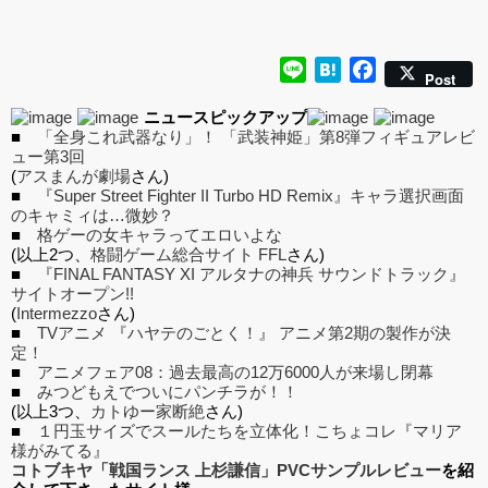
Line
Hatena
Facebook
Post
ニュースピックアップ
■
「全身これ武器なり」！ 「武装神姫」第8弾フィギュアレビ
ュー第3回
(
アスまんが劇場
さん)
■
『Super Street Fighter II Turbo HD Remix』キャラ選択画面
のキャミィは…微妙？
■
格ゲーの女キャラってエロいよな
(以上2つ、
格闘ゲーム総合サイト FFL
さん)
■
『FINAL FANTASY XI アルタナの神兵 サウンドトラック』
サイトオープン!!
(
Intermezzo
さん)
■
TVアニメ 『ハヤテのごとく！』 アニメ第2期の製作が決
定！
■
アニメフェア08：過去最高の12万6000人が来場し閉幕
■
みつどもえでついにパンチラが！！
(以上3つ、
カトゆー家断絶
さん)
■
１円玉サイズでスールたちを立体化！こちょコレ『マリア
様がみてる』
コトブキヤ「戦国ランス 上杉謙信」PVCサンプルレビュー
を紹