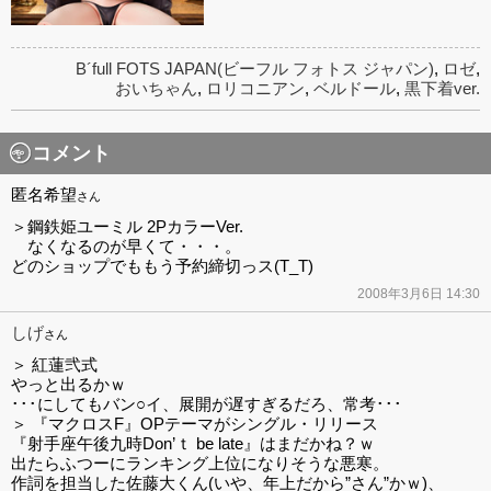
B´full FOTS JAPAN(ビーフル フォトス ジャパン)
,
ロゼ
,
おいちゃん
,
ロリコニアン
,
ベルドール
,
黒下着ver.
コメント
匿名希望
さん
＞鋼鉄姫ユーミル 2PカラーVer.
なくなるのが早くて・・・。
どのショップでももう予約締切っス(T_T)
2008年3月6日 14:30
しげ
さん
＞ 紅蓮弐式
やっと出るかｗ
･･･にしてもバン○イ、展開が遅すぎるだろ、常考･･･
＞ 『マクロスF』OPテーマがシングル・リリース
『射手座午後九時Don’ｔ be late』はまだかね？ｗ
出たらふつーにランキング上位になりそうな悪寒。
作詞を担当した佐藤大くん(いや、年上だから”さん”かｗ)、