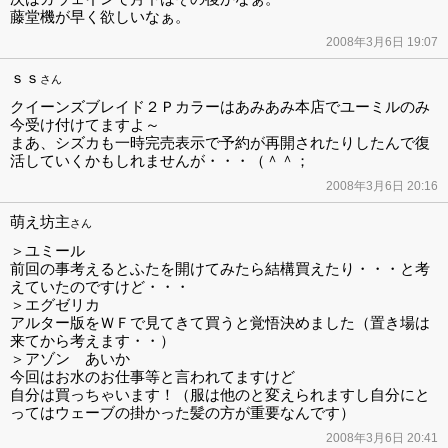
藤堂機が早く欲しいなぁ。
2008年3月6日 19:07
ｓｓ
さん
クイーンズブレイド２Ｐカラーはあみあみ本店でユーミルのみ
今受け付けてますよ～
まあ、シズカも一時完売表示で予約が再開されたりしたんで復
活していくかもしれませんが・・・（＾＾；
2008年3月6日 20:16
萌え坊主
さん
＞ユミール
前回の事考えるとふたを開けてみたら結構買えたり・・・と考
えていたのですけど・・・
＞エグゼリカ
アルター版をＷＦで見てきて買うと覚悟決めました（置き場は
来てから考えます・・）
＞アゾン あいか
今回はお水のお仕事等と言われてますけど
自分は買っちゃいます！（服は他のと変えられますし自分にと
ってはウェーブの掛かった髪の方が重要なんです）
2008年3月6日 20:41