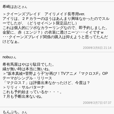
希崎はおと
さん
＞クイーンズブレイド アイリメイド長専用ver.
アイリは、２Ｐカラーのほうはあんまり興味なかったのでスル
ーでしたが、（どうせイベント限定品だし）
これは個人的にツボなカラーリングなので、即予約しました。
金髪に、赤（エンジ？）の衣装に透けニーソ･･･イイですｗ
･･･クイーンズブレイド関係の購入は抑えようと思ってたんだ
けどなぁ。
2008年3月6日 21:14
nobu
さん
希有馬屋はやはり駄目でした。
縁が無い時は本当に無いね。
＞”坂本真綾×菅野よう子”が再び！TVアニメ『マクロスF』OP
テーマがシングル・リリース
「マクロス７」は評価出来なかったけど、今度は？
＞リリィ・サルバターナ
これも予約始まっているか・・・。
７月も予断出来ないね。
2008年3月7日 07:37
もんぷち。
さん