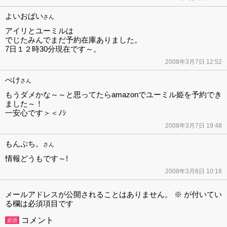
よいおぱい
さん
アイリとユーミルは
でじたみんでまだ予約在庫ありました。
7日１２時30分現在です～。
2008年3月7日 12:52
ぺけ
さん
もうダメかな～～と思ってたらamazonでユーミル姫を予約でき
ました～！
一安心です＞＜ﾉｼ
2008年3月7日 19:48
もんぷち。
さん
情報どうもです～!
2008年3月8日 10:18
メールアドレスが公開されることはありません。
※
が付いてい
る欄は必須項目です
コメント
必須