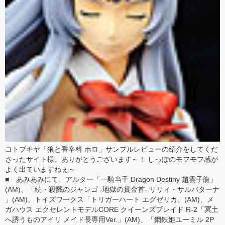
コトブキヤ「狼と香辛料 ホロ」サンプルレビュー
の紹介をしてくだ
さったサイト様。ありがとうございます～！ しっぽのモフモフ感が
よく出ていますねぇ～
■ あみあみにて、
アルター
「
一騎当千 Dragon Destiny 趙雲子龍
」
(AM)、「
続・殺戮のジャンゴ -地獄の賞金首- リリィ・サルバターナ
」(AM)、
トイズワークス
「
トリガーハート エグゼリカ
」(AM)、
メ
ガハウス
エクセレントモデルCORE クイーンズブレイド R-2「
冥土
へ誘うものアイリ メイド長専用Ver.
」(AM)、「
鋼鉄姫ユーミル 2P