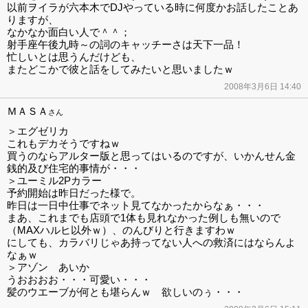
以前ヲイラが六本木でDJやっている時に何度かお話したことあ
りますが、
なかなか面白い人で＾＾；
射手座午後九時～の詞のキャッチーさは天下一品！
忙しいとは思うんだけども、
またどこかで彼と話をしてみたいと思いましたｗ
2008年3月6日 14:40
ＭＡＳＡ
さん
＞エグゼリカ
これもデカそうですねｗ
買うのならアルター版と思ってはいるのですが、いかんせん金
銭的及び住宅的事情が・・・
＞ユーミル2Pカラー
予約開始は昨日だった様で。
昨日は一日中仕事でネット見てなかったからなぁ・・・
まあ、これまでも店頭で1体も見れなかった例しも無いので
（MAXハルヒ以外ｗ）、のんびりと行きますわｗ
にしても、カラバリじゃあ持ってない人への救済にはならんよ
なぁｗ
＞アゾン あいか
うおおおお・・・可愛い・・・
髪のウエーブが何とも堪らんｗ 欲しいのぅ・・・