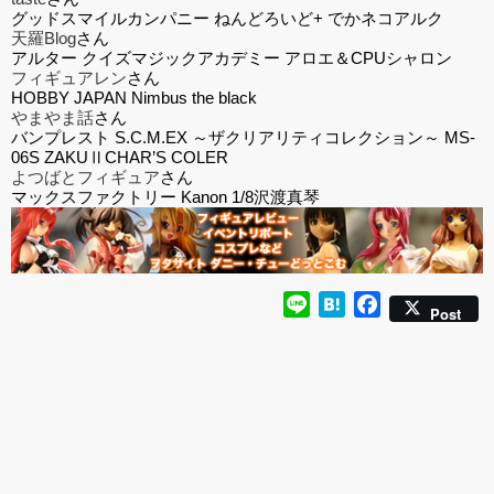
グッドスマイルカンパニー ねんどろいど+ でかネコアルク
天羅Blog
さん
アルター クイズマジックアカデミー アロエ＆CPUシャロン
フィギュアレン
さん
HOBBY JAPAN Nimbus the black
やまやま話
さん
バンプレスト S.C.M.EX ～ザクリアリティコレクション～ MS-
06S ZAKUⅡCHAR’S COLER
よつばとフィギュア
さん
マックスファクトリー Kanon 1/8沢渡真琴
Line
Hatena
Facebook
Post