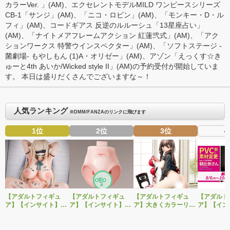
カラーVer.
」(AM)、エクセレントモデルMILD ワンピースシリーズ
CB-1「
サンジ
」(AM)、「
ニコ・ロビン
」(AM)、「
モンキー・D・ル
フィ
」(AM)、コードギアス 反逆のルルーシュ「
13星座占い
」
(AM)、「
ナイトメアフレームアクション 紅蓮弐式
」(AM)、「
アク
ションワークス 特警ウインスペクター
」(AM)、「
ソフトステージ -
菌劇場- もやしもん (1)A・オリゼー
」(AM)、
アゾン
「
えっくす☆き
ゅーと4th あいか/Wicked style II
」(AM)の予約受付が開始していま
す。 本日は盛りだくさんでございますな～！
人気ランキング
※DMM/FANZAのリンクに飛びます
1位
2位
3位
4
【アダルトフィギュ
【アダルトフィギュ
【アダルトフィギュ
【アダルト
ア】【インサイト】肉
ア】【インサイト】ベ
ア】大きくカラーリン
ア】【イン
感少女シリーズより、
ルドール「ロゼ」1/5ス
グを変えた黒と赤の衣
「肉感少女
性処理トイレの峰川さ
ケールフィギュア専用
装で再登場！ネイティ
朝比奈さん
んが1/5スケールフィギ
「秘密のオプションパ
ブ新作エロフィギュア
ver.」が