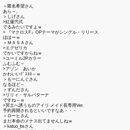
＞匿名希望さん
あら～。
＞しげさん
>紅蓮弐式
でるみたいですよｗ
> 『マクロスF』OPテーマがシングル・リリース
ほほーｗ
＞ＭＡＳＡさん
>エグゼリカ
でかいですからねｗ
>ユーミル2Pカラー
ふむふむ～
>アゾン あいか
かわいいﾃﾞｽﾖﾈ～ｗ
＞もーにんぐさん
なるほど～
＞ずんださん
>リリィ・サルバターナ
ですね～ｗ
>冥土へ誘うものアイリ メイド長専用Ver.
予約再開されるといいですなあ・・・
＞ローヒさん
まだ本命のメナス出てませんしねｗ
＞katuo_bsさん