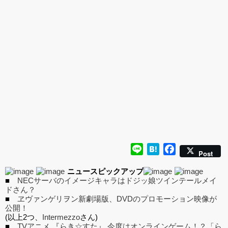
ュアで新登場。
ーツ」が登場です。
「みことあけみオリジ
変更し二次
ナルキャラクター 新装
版 文学少女」
Line
Hatena
Facebook
Post
ニュースピックアップ
■
NECサーバのイメージキャラはドジッ娘ツインテールメイ
ドさん？
■
ヱヴァンゲリヲン新劇場版、DVDのプロモーション映像が
公開！
(以上2つ、
Intermezzo
さん)
■
TVアニメ 『らき☆すた』 今度はオンラインゲーム！？「ら