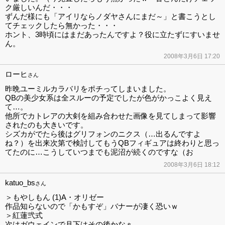
ク厳しいんだ・・・
ずんだ様にも「アイリならノダヤさんにまだ～」と書こうとし
てチェックしたら無かった・・・
ホント、3時頃にはまだあったんですよ？役に立たずにすいませ
ん。
2008年3月6日 17:20
ローヒ
さん
昨晩ユーミルカラバリをポチってしまいました。
QBの美少女系は全スルーの予定でしたが色がかっこよく見え
て…。
他所でカトレアの大剣を組み合わせた画像を見てしまって影響
されたのも大きいです。
シズカがでたら後はグリフォンのニクス（…出るんですよ
ね？）を出来次第で検討してもうQBフィギュアは終わりと思っ
てたのに…こうしていつまでも泥沼が続くのですな（お
2008年3月6日 18:12
katuo_bs
さん
＞もやしもん (1)A・オリゼー
作品知らないので「かもすぞ」バナーが凄く恐いｗ
＞紅蓮弐式
次はガウェインで月下はその後かなぁ。