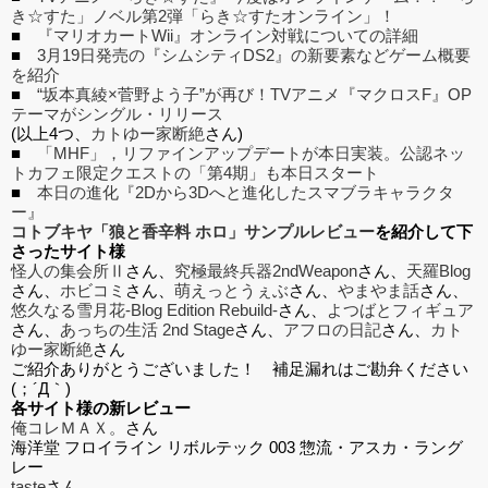
き☆すた」ノベル第2弾「らき☆すたオンライン」！
■
『マリオカートWii』オンライン対戦についての詳細
■
3月19日発売の『シムシティDS2』の新要素などゲーム概要
を紹介
■
“坂本真綾×菅野よう子”が再び！TVアニメ『マクロスF』OP
テーマがシングル・リリース
(以上4つ、
カトゆー家断絶
さん)
■
「MHF」，リファインアップデートが本日実装。公認ネッ
トカフェ限定クエストの「第4期」も本日スタート
■
本日の進化『2Dから3Dへと進化したスマブラキャラクタ
ー』
コトブキヤ「狼と香辛料 ホロ」サンプルレビュー
を紹介して下
さったサイト様
怪人の集会所Ⅱ
さん、
究極最終兵器2ndWeapon
さん、
天羅Blog
さん、
ホビコミ
さん、
萌えっとうぇぶ
さん、
やまやま話
さん、
悠久なる雪月花-Blog Edition Rebuild-
さん、
よつばとフィギュア
さん、
あっちの生活 2nd Stage
さん、
アフロの日記
さん、
カト
ゆー家断絶
さん
ご紹介ありがとうございました！ 補足漏れはご勘弁ください
(；´Д｀)
各サイト様の新レビュー
俺コレＭＡＸ。
さん
海洋堂 フロイライン リボルテック 003 惣流・アスカ・ラング
レー
taste
さん