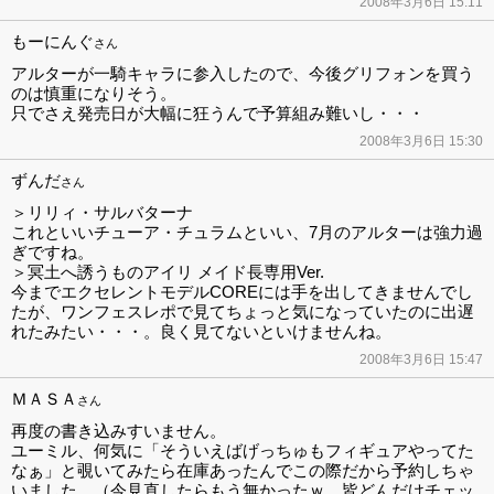
2008年3月6日 15:11
もーにんぐ
さん
アルターが一騎キャラに参入したので、今後グリフォンを買う
のは慎重になりそう。
只でさえ発売日が大幅に狂うんで予算組み難いし・・・
2008年3月6日 15:30
ずんだ
さん
＞リリィ・サルバターナ
これといいチューア・チュラムといい、7月のアルターは強力過
ぎですね。
＞冥土へ誘うものアイリ メイド長専用Ver.
今までエクセレントモデルCOREには手を出してきませんでし
たが、ワンフェスレポで見てちょっと気になっていたのに出遅
れたみたい・・・。良く見てないといけませんね。
2008年3月6日 15:47
ＭＡＳＡ
さん
再度の書き込みすいません。
ユーミル、何気に「そういえばげっちゅもフィギュアやってた
なぁ」と覗いてみたら在庫あったんでこの際だから予約しちゃ
いました。（今見直したらもう無かったｗ 皆どんだけチェッ