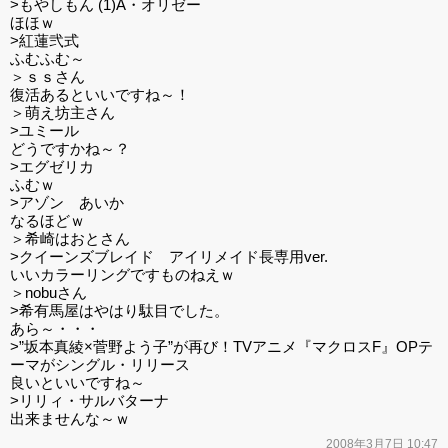
>もやしもん (1)A・オリゼー
ほほｗ
>紅蓮弐式
ふむふむ～
＞ｓｓさん
復活あるといいですね～！
＞萌え坊主さん
>ユミール
どうですかね～？
>エグゼリカ
ふむｗ
>アゾン あいか
なるほどｗ
＞希崎はおとさん
>クイーンズブレイド アイリメイド長専用ver.
いいカラーリングですものねえｗ
＞nobuさん
>希有馬屋はやはり駄目でした。
あら～・・・
>”坂本真綾×菅野よう子”が再び！TVアニメ『マクロスF』OPテ
ーマがシングル・リリース
良いといいですね～
>リリィ・サルバターナ
出来ませんな～ｗ
2008年3月7日 10:47