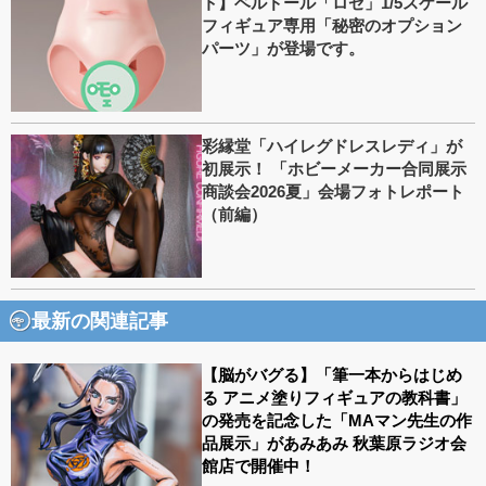
ト】ベルドール「ロゼ」1/5スケール
フィギュア専用「秘密のオプション
パーツ」が登場です。
彩縁堂「ハイレグドレスレディ」が
初展示！ 「ホビーメーカー合同展示
商談会2026夏」会場フォトレポート
（前編）
最新の関連記事
【脳がバグる】「筆一本からはじめ
る アニメ塗りフィギュアの教科書」
の発売を記念した「MAマン先生の作
品展示」があみあみ 秋葉原ラジオ会
館店で開催中！