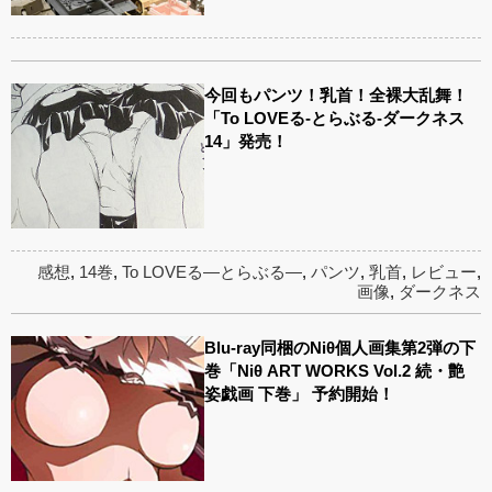
今回もパンツ！乳首！全裸大乱舞！
「To LOVEる-とらぶる-ダークネス
14」発売！
感想
,
14巻
,
To LOVEる―とらぶる―
,
パンツ
,
乳首
,
レビュー
,
画像
,
ダークネス
Blu-ray同梱のNiθ個人画集第2弾の下
巻「Niθ ART WORKS Vol.2 続・艶
姿戯画 下巻」 予約開始！