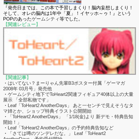
『発売日までは、この本で予習しまくり！脳内妄想しまくり！
そして、オレの脳内は1年中「夏」！イヤッホ～ゥ！』という
POPのあった
ゲームシティ
等でした。
【関連レビュー】
【関連記事】
・
はいてない？まーりゃん先輩B3ポスター付属「ゲーマガ
2008年 03月号」発売他
・
ゲームシティ地下でToHeart2関連フィギュア40体以上の大量
展示 「全部私物です」
・
Leaf「ToHeart2 AnotherDays」 あと一センチで見えそうなタ
マ姉とか、ショップ特典イラスト公開開始
・
「ToHeart2 AnotherDays」 「1/18(金)より 新デモ・特典告知
開始！」
・
Leaf「ToHeart2 AnotherDays」の予約特典告知など
・
「さては噂のツンデレだな。」 Leaf「ToHeart2
AnotherDays」予約受付開始