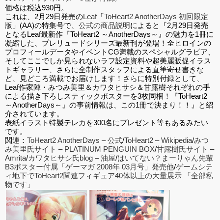
価格は税込930円。
これは、2月29日発売の
Leaf
「
ToHeart2 AnotherDays 初回限定
版
」(AA)の特集号で、
公式の商品説明
によると『2月29日発売
となるLeaf最新作『ToHeart2 ～AnotherDays～』の魅力を1冊に
凝縮した、プレリュードシリーズ最新刊が登場！全ヒロインの
プロフィールデータやイベントCG満載のスペシャルグラビア、
そしてここでしか見られないラフ設定資料や超美麗販促イラス
トギャラリー、さらに全制作スタッフによる直筆寄せ書きな
ど、見どころ満載でお届けします！さらに特別付録として、
Leaf作家陣・みつみ美里＆カワタヒサシ＆甘露樹それぞれの手
による描き下ろしスティックポスターを3枚同梱！『ToHeart2
～AnotherDays～』の事前情報は、この1冊で決まり！！』と紹
介されています。
表紙イラスト特製テレカを300名にプレゼント等もあるみたい
です。
関連：
ToHeart2 AnotherDays – 公式
/
ToHeart2 – Wikipedia
/
みつ
み美里氏サイト – PLATINUM PENGUIN BOX
/
甘露樹氏サイト –
Amrita
/
カワタヒサシ氏blog – 油屋
/
はいてない？まーりゃん先輩
B3ポスター付属「ゲーマガ 2008年 03月号」発売他
/
ゲームシテ
ィ地下でToHeart2関連フィギュア40体以上の大量展示 「全部私
物です」