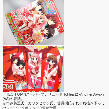
「
TECH GIANスーパープレリュード ToHeart2 -AnotherDays-
」
(AA)の表紙。
みつみ美里
氏、
カワタヒサシ
氏、
甘露樹
氏それぞれ描き下ろし
の
スティックポスター3種
が付属。