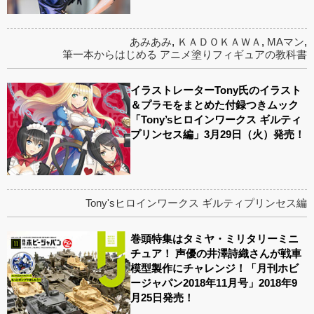
あみあみ
,
ＫＡＤＯＫＡＷＡ
,
MAマン
,
筆一本からはじめる アニメ塗りフィギュアの教科書
イラストレーターTony氏のイラスト
＆プラモをまとめた付録つきムック
「Tony’sヒロインワークス ギルティ
プリンセス編」3月29日（火）発売！
Tony'sヒロインワークス ギルティプリンセス編
巻頭特集はタミヤ・ミリタリーミニ
チュア！ 声優の井澤詩織さんが戦車
模型製作にチャレンジ！「月刊ホビ
ージャパン2018年11月号」2018年9
月25日発売！