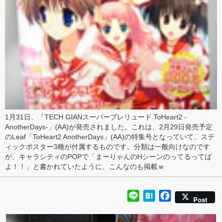
1月31日、「
TECH GIANスーパープレリュード ToHeart2 -
AnotherDays-
」(AA)が発売されました。これは、2月29日発売予定
の
Leaf
「
ToHeart2 AnotherDays
」(AA)の特集号となっていて、
ステ
ィックポスター3種
が付属するものです。分類は一般向けなのです
が、
キャラシティのPOP
で「まーりゃんのHシーンのってるってば
よ！！」と書かれていたように、
こんなの
も掲載ｗ
Line
Hatena
Facebook
Post