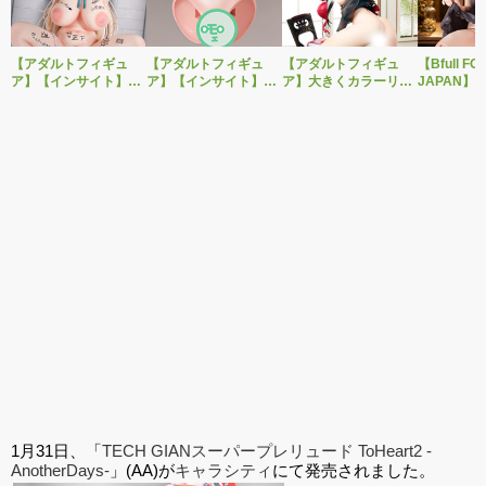
【アダルトフィギュ
【アダルトフィギュ
【アダルトフィギュ
【Bfull FO
ア】【インサイト】肉
ア】【インサイト】ベ
ア】大きくカラーリン
JAPAN】
感少女シリーズより、
ルドール「ロゼ」1/5ス
グを変えた黒と赤の衣
をモチーフ
性処理トイレの峰川さ
ケールフィギュア専用
装で再登場！ネイティ
ジナルフィ
んが1/5スケールフィギ
「秘密のオプションパ
ブ新作エロフィギュア
ルドール「
ュアで新登場。
ーツ」が登場です。
「みことあけみオリジ
着ver.が1
ナルキャラクター 新装
新登場！
版 文学少女」
1月31日、「
TECH GIANスーパープレリュード ToHeart2 -
AnotherDays-
」(AA)が
キャラシティ
にて発売されました。