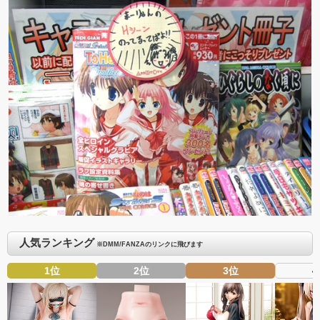
人気ランキング
※DMM/FANZAのリンクに飛びます
1位
2位
3位
4