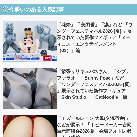
今勢いのある人気記事
「花奈」「 美羽香」「凛」など 「ワ
ンダーフェスティバル2026 [夏] 」展
示されていた新作フィギュア「メデ
ィコス・エンタテインメント
（02）」編
「欲張りサキュバスさん」「シブナ
ファラオ」「Bunny Pose」など
「ワンダーフェスティバル2026 [夏]
」展示されていた新作フィギュア
「Skin Studio」「CatNoodle」編
「アズールレーン 大鳳(交流宿舎)」
などが展示！ 「ホビーメーカー合同
展示商談会2026夏」会場フォトレポ