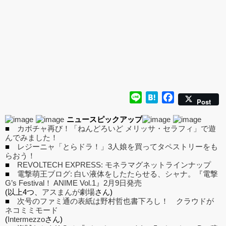
Line
Hatena
Facebook
Post
ニュースピックアップ
■
カボチャ再び！「ねんどろいど メリッサ・セラフィ」で遊
んでみました！
■
レジーニャ「とらドラ！」3人娘を買ってタペストリーをも
らおう！
■
REVOLTECH EXPRESS: モネラマグネットラインナップ
■
電撃萌王ブログ: 白い液体をしたたらせる、シャナ。『電撃
G’s Festival！ ANIME Vol.1』2月9日発売
(以上4つ、
アスまんが劇場
さん)
■
次号のファミ通の表紙は野村哲也書下ろし！ クラウドが
ネコミミモード
(
Intermezzo
さん)