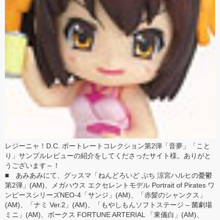
レジーニャ！D.C. ポートレートコレクション第2弾「音夢」「こと
り」サンプルレビュー
の紹介をしてくださったサイト様。ありがと
うございます～！
■ あみあみにて、
グッスマ
「
ねんどろいど ぷち 涼宮ハルヒの憂鬱
第2弾
」(AM)、
メガハウス
エクセレントモデル Portrait of Pirates ワ
ンピースシリーズNEO-4「
サンジ
」(AM)、「
赤髪のシャンクス
」
(AM)、「
ナミ Ver.2
」(AM)、「
もやしもんソフトステージ – 菌劇場
ミニ
」(AM)、
ボークス
FORTUNE ARTERIAL 「
東儀白
」(AM)、