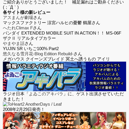
ご紹介ありがとうございました！ 補足漏れはご勘弁ください
(；´Д｀)
各サイト様の新レビュー
アスまんが劇場
さん
マックスファクトリー 涼宮ハルヒの憂鬱 鶴屋さん
へたれClimax F
さん
バンダイ EXTENDED MOBILE SUIT IN ACTION！！ MS-06F
ザクⅡ リアルタイプカラー
やまやま話
さん
YUJIN SR いちご100% Part2
悠久なる雪月花-Blog Edition Rebuild-
さん
メガハウス クイーンズブレイド 冥土へ誘うもの アイリ
ラジオ日本「
よゐこのアキパラ
」に、ゲスト出演させていただ
きました！
2008年2月29日発売！