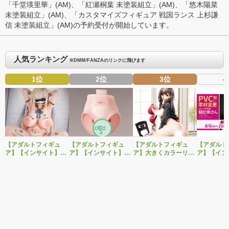
「
千堂瑛里華
」(AM)、「
紅瀬桐葉 未塗装組立
」(AM)、「
悠木陽菜
未塗装組立
」(AM)、「
カスタマイズフィギュア 戦国ランス 上杉謙
信 未塗装組立
」(AM)の予約受付が開始しています。
人気ランキング
※DMM/FANZAのリンクに飛びます
1位
2位
3位
4
【アダルトフィギュ
【アダルトフィギュ
【アダルトフィギュ
【アダルト
ア】【インサイト】肉
ア】【インサイト】ベ
ア】大きくカラーリン
ア】【イン
感少女シリーズより、
ルドール「ロゼ」1/5ス
グを変えた黒と赤の衣
「肉感少女
性処理トイレの峰川さ
ケールフィギュア専用
装で再登場！ネイティ
朝比奈さん
んが1/5スケールフィギ
「秘密のオプションパ
ブ新作エロフィギュア
ver.」が
ュアで新登場。
ーツ」が登場です。
「みことあけみオリジ
変更し二次
ナルキャラクター 新装
版 文学少女」