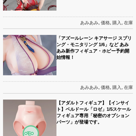
あみあみ
,
価格
,
購入
,
在庫
「アズールレーン キアサージ スプリ
ング・モニタリング 1/6」など あみ
あみ新作フィギュア・ホビー予約開
始情報！
あみあみ
,
価格
,
購入
,
在庫
【アダルトフィギュア】【インサイ
ト】ベルドール「ロゼ」1/5スケール
フィギュア専用「秘密のオプション
パーツ」が登場です。