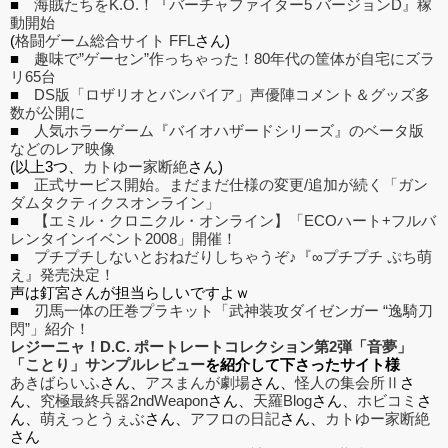
■
海賊たちをK.O.！『バーチャファイター5 バージョンD』稼
動開始
(
格闘ゲーム総合サイト FFL
さん)
■
趣味で”ゲーセン”作っちゃった！80年代の筐体が自宅にズラ
リ65台
■
DS版「ロザリオとバンパイア」声優陣コメント＆グッズ多
数が公開に
■
人気ホラーゲーム『バイオハザードシリーズ』のベータ版
などのレア映像
(以上3つ、
カトゆー家断絶
さん)
■
正式サービス開始。まだまだ仕様の変更/追加が続く「ガン
ダムタクティクスオンライン」
■
【エミル・クロニクル・オンライン】「ECOハート+フルバ
レンタインイベント2008」開催！
■
プチプチしないとおねだりしちゃうぞ♪『∞プチプチ ぷち萌
え』発売決定！
声は釘宮さんが担当らしいですよｗ
■
刃馬一体の圧巻プラキット「武神装攻ダイゼンガー “逸騎刀
閃”」紹介！
レジーニャ！D.C. ポートレートコレクション第2弾「音夢」
「ことり」サンプルレビュー
を紹介して下さったサイト様
あきばらいふ
さん、
アスまんが劇場
さん、
怪人の集会所Ⅱ
さ
ん、
究極最終兵器2ndWeapon
さん、
天羅Blog
さん、
ホビコミ
さ
ん、
萌えっとうぇぶ
さん、
アフロの日記
さん、
カトゆー家断絶
さん