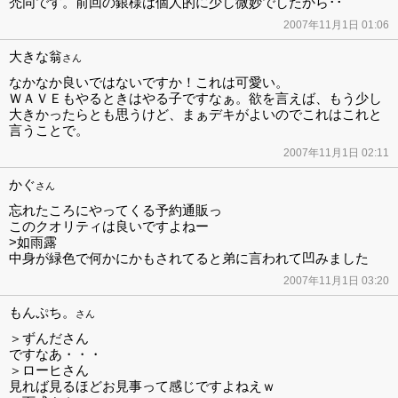
禿同です。前回の銀様は個人的に少し微妙でしたから･･
2007年11月1日 01:06
大きな翁
さん
なかなか良いではないですか！これは可愛い。
ＷＡＶＥもやるときはやる子ですなぁ。欲を言えば、もう少し
大きかったらとも思うけど、まぁデキがよいのでこれはこれと
言うことで。
2007年11月1日 02:11
かぐ
さん
忘れたころにやってくる予約通販っ
このクオリティは良いですよねー
>如雨露
中身が緑色で何かにかもされてると弟に言われて凹みました
2007年11月1日 03:20
もんぷち。
さん
＞ずんださん
ですなあ・・・
＞ローヒさん
見れば見るほどお見事って感じですよねえｗ