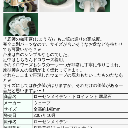
「庭師の如雨露(じょうろ)」もご覧の通りの完成度。
完全に別パーツなので、サイズが合いそうなお盆などを持たせ
ても可愛いかも？ｗ
台座は白のシンプルなものでした。
足中はもちろんドロワーズ着用。
そのドロワーズもシワの一つ一つが非常に丁寧に作りこまれ、
原型師さんの愛情がよく伝わってきます。
それをここまで再現したウェーブの底力もたいしたものだなあ
とｗ
サイズにしては多少値がはりますが、それだけの価値がある一
品だと思いますよ〜！
商品名
ローゼンメイデン・トロイメント 翠星石
メーカー
ウェーブ
サイズ
全高約140mm
発売日
2007年10月
原作名
ローゼンメイデン
原型製作
桜坂美紀(
チェリーブロッサム
)