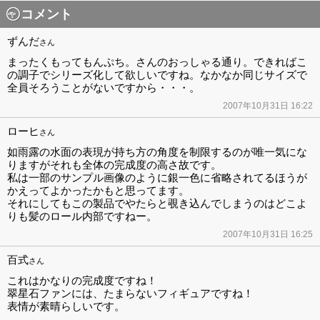
コメント
ずんだ
さん
まったくもってもんぷち。さんのおっしゃる通り。できればこ
の調子でシリーズ化して欲しいですね。なかなか同じサイズで
全員そろうことがないですから・・・。
2007年10月31日 16:22
ローヒ
さん
如雨露の水面の表現が持ち方の角度を制限するのが唯一気にな
りますがそれも全体の完成度の高さ故です。
私は一部のサンプル画像のように銀一色に省略されてるほうが
かえってよかったかもと思ってます。
それにしてもこの製品でやたらと覗き込んでしまうのはどこよ
りも髪のロール内部ですねー。
2007年10月31日 16:25
百式
さん
これはかなりの完成度ですね！
翠星石ファンには、たまらないフィギュアですね！
表情が素晴らしいです。