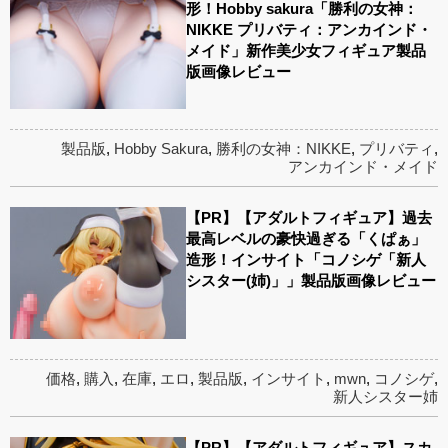
形！Hobby sakura「勝利の女神：
NIKKE プリバティ：アンカインド・
メイド」新作美少女フィギュア製品
版画像レビュー
製品版
,
Hobby Sakura
,
勝利の女神：NIKKE
,
プリバティ
,
アンカインド・メイド
【PR】【アダルトフィギュア】過去
最高レベルの豪快過ぎる「くぱぁ」
造形！インサイト「コノシゲ「新人
シスター(姉)」」製品版画像レビュー
価格
,
購入
,
在庫
,
エロ
,
製品版
,
インサイト
,
mwn
,
コノシゲ
,
新人シスター姉
【PR】【アダルトフィギュア】スカ