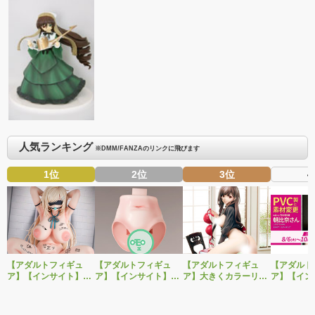
人気ランキング
※DMM/FANZAのリンクに飛びます
1位
2位
3位
4
【アダルトフィギュ
【アダルトフィギュ
【アダルトフィギュ
【アダルト
ア】【インサイト】肉
ア】【インサイト】ベ
ア】大きくカラーリン
ア】【イン
感少女シリーズより、
ルドール「ロゼ」1/5ス
グを変えた黒と赤の衣
「肉感少女
性処理トイレの峰川さ
ケールフィギュア専用
装で再登場！ネイティ
朝比奈さん
んが1/5スケールフィギ
「秘密のオプションパ
ブ新作エロフィギュア
ver.」が