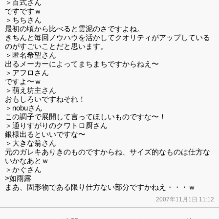
＞百式さん
ですですｗ
＞ちちさん
最初の頃から比べると雲泥のさですよね。
きちんと毎回ノウハウを活かしてクオリティがアップしている
のがすごいことだと思います。
＞匿名希望さん
出るメーカーによってまちまちですからねえ〜
＞アフロさん
ですよ〜ｗ
＞萌え坊主さん
おもしろいですねそれ！
＞nobuさん
この調子で展開して言ってほしいものですな〜！
＞通りすがりのクワトロ厨さん
銀様出るといいですな〜
＞大きな翁さん
元のガレキありきのものですからね、サイズ的なものは仕方な
いかなあとｗ
＞かぐさん
>如雨露
まあ、固形物である限り仕方ない部分ですかねえ・・・ｗ
2007年11月1日 11:12