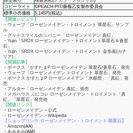
コピーライト
©PEACH-PIT/薔薇乙女製作委員会
標準小売価格
5,145円(税込)
【関連レビュー】
・
ウェーブ「ローゼンメイデン・トロイメント 翠星石」サンプ
ル
・
グッドスマイルカンパニー「ローゼンメイデン 真紅」
・
Yujin「SRDX ローゼンメイデン・トロイメント翠星石＆蒼星
石」
・
Yujin「SRDX ローゼンメイデン・トロイメント 金糸雀(カナ
リア)」
【関連記事】
・
ボークス「かすたまP ローゼンメイデン 翠星石/蒼星石」発売
・
ウェーブ「ローゼンメイデン トロイメント 翠星石」発売
・
ボークス かすたまP ローゼンメイデン「水銀燈」「真紅」発
売
・
アルター「ローゼンメイデン 真紅」発売
・
メガハウス ぷにコレ ローゼンメイデン・トロイメント「真
紅」「翠星石」発売他
【関連リンク】
・
ローゼンメイデン – 公式
・
ローゼンメイデン – Wikipedia
【ショップリンク:ローゼンメイデン・トロイメント 翠星石】
・
Amazon
(AA)
・
あみあみ
(AM)