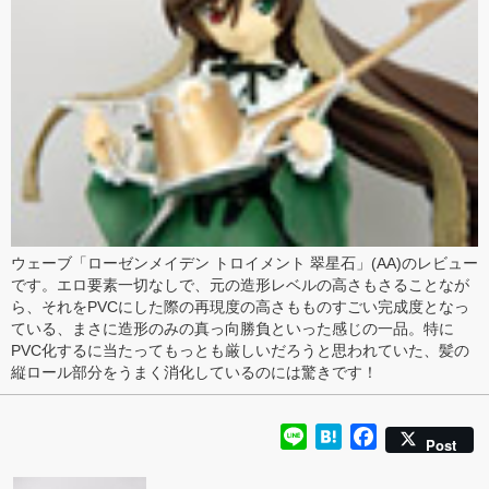
ウェーブ
「
ローゼンメイデン トロイメント 翠星石
」(AA)の
レビュー
です。エロ要素一切なしで、元の造形レベルの高さもさることなが
ら、それをPVCにした際の再現度の高さもものすごい完成度となっ
ている、まさに造形のみの真っ向勝負といった感じの一品。特に
PVC化するに当たってもっとも厳しいだろうと思われていた、
髪の
縦ロール部分
をうまく消化しているのには驚きです！
Line
Hatena
Facebook
Post