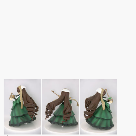
ュアで新登場。
ーツ」が登場です。
「みことあけみオリジ
変更し二次
ナルキャラクター 新装
版 文学少女」