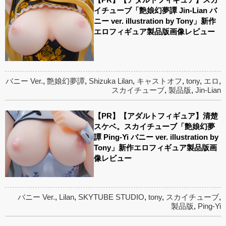
イチューブ「艶娘幻夢譚 Jin-Lian バ
ニー ver. illustration by Tony」新作
エロフィギュア製品版画像レビュー
バニー Ver.
,
艶娘幻夢譚
,
Shizuka Lilan
,
キャストオフ
,
tony
,
エロ
,
スカイチューブ
,
製品版
,
Jin-Lian
【PR】【アダルトフィギュア】清楚
スケベ。スカイチューブ「艶娘幻夢
譚 Ping-Yi バニー ver. illustration by
Tony」新作エロフィギュア製品版画
像レビュー
バニー Ver.
,
Lilan
,
SKYTUBE STUDIO
,
tony
,
スカイチューブ
,
製品版
,
Ping-Yi