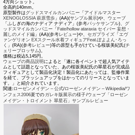
4方向ショット。
全高約140mm。
原型製作は
グッドスマイルカンパニー
「
アイドルマスター
XENOGLOSSIA 萩原雪歩
」(AA)(
サンプル展示
)や、
ウェーブ
「ふしぎの海のナディア ナディア」(
参考パッケサンプル
)、
グ
ッドスマイルカンパニー
「
Fate/hollow ataraxia セイバー 妄想・
麗しのメイド編
」(AA)(
参考レビュー
)や、
セガプライズ
「
エヴ
ァンゲリオン EXスクール水着フィギュアFeat.ぽよよん･ろっ
く
」(RA)(
参考レビュー
)等の原型も手がけている桜坂美紀氏(
チ
ェリーブロッサム
)。
価格は税込5,145円。
ウェーブの商品説明
によると「遂に各イベントで超人気アイテ
ムとして話題となっていた、あの桜坂美紀氏の翠星石が完成品
フィギュアとして製品化決定！製品化にあたっては、監修作業
を経て、ブラッシュアップをはかってのリリースとなっていま
す。」と紹介されています。
関連:
ローゼンメイデン – 公式
/
ローゼンメイデン – Wikipedia
/
ワ
ンフェス2006夏
での
ガレキ版展示の様子
/
ウェーブ「ローゼン
メイデン・トロイメント 翠星石」サンプルレビュー