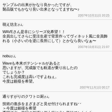
サンプルの出来がかなり良かったですが、
製品版でもかなり良い出来となってますね〜♪
2007年10月31日 20:25
萌え坊主
さん
WAVEさん是非にシリーズ化希望！！
全員出してさらに受注生産で背景作ってヴィネット風に全員飾
れる（小さいのを逆に長所にして）とかなら良いなぁ〜
2007年10月31日 21:07
nobu
さん
Waveも本来ポテンシャルがあると
思いますが、完成版でも軌道が乗り出したの
でしょうか？
これも完成度は高いですよねぇ。
今度は銀様を希望。
2007年11月1日 00:17
通りすがりのクワトロ厨
さん
技術の進歩をまざまざと見せ付けられますね･･
＞今度は銀様を希望