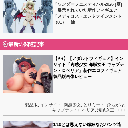
「ワンダーフェスティバル2026 [夏]
」展示されていた新作フィギュア
「メディコス・エンタテインメント
（01）」編
最新の関連記事
【PR】【アダルトフィギュア】イン
サイト「肉感少女 海賊女王 キャプテ
ン・ロベリア」新作エロフィギュア
製品版画像レビュー
製品版
,
インサイト
,
肉感少女
,
とりミート
,
ひらがな
,
キャプテン・ロベリア
,
海賊女王
,
エロ
1/10とは思えない繊細なおパンツ造