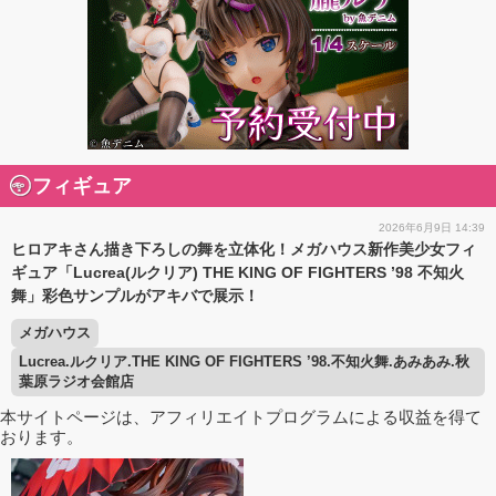
フィギュア
2026年6月9日 14:39
ヒロアキさん描き下ろしの舞を立体化！メガハウス新作美少女フィ
ギュア「Lucrea(ルクリア) THE KING OF FIGHTERS ’98 不知火
舞」彩色サンプルがアキバで展示！
メガハウス
Lucrea.ルクリア.THE KING OF FIGHTERS ’98.不知火舞.あみあみ.秋
葉原ラジオ会館店
本サイトページは、アフィリエイトプログラムによる収益を得て
おります。