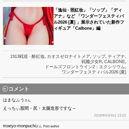
「逸仙 · 照紅妆」「ソップ」「ディ
アナ」など 「ワンダーフェスティバ
ル2026 [夏] 」展示されていた新作フ
ィギュア「Calbone」編
1913戦巡 · 酔紅妆
,
カオスゼロナイトメア
,
ソップ
,
ティアナ
,
戦艦少女R
,
CALBONE
,
ドールズフロントライン2：エクシリウム
,
ワンダーフェスティバル2026 [夏]
コメント
はまなふう
さん
えっちぃ股間・尻・太腿造形ですな～
2026年6月9日 13:32
moeyo-monpuchi
さん
Post author