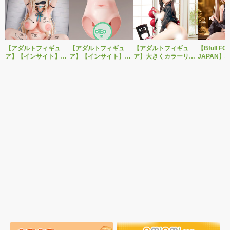
【アダルトフィギュ
【アダルトフィギュ
【アダルトフィギュ
【Bfull FO
ア】【インサイト】肉
ア】【インサイト】ベ
ア】大きくカラーリン
JAPAN】
感少女シリーズより、
ルドール「ロゼ」1/5ス
グを変えた黒と赤の衣
をモチーフ
性処理トイレの峰川さ
ケールフィギュア専用
装で再登場！ネイティ
ジナルフィ
んが1/5スケールフィギ
「秘密のオプションパ
ブ新作エロフィギュア
ルドール「
ュアで新登場。
ーツ」が登場です。
「みことあけみオリジ
着ver.が1
ナルキャラクター 新装
新登場！
版 文学少女」