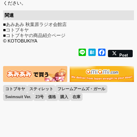
ください。
関連
■
あみあみ 秋葉原ラジオ会館店
■
コトブキヤ
■
コトブキヤの商品紹介ページ
© KOTOBUKIYA
Line
Hatena
Facebook
Post
コトブキヤ
スティレット
フレームアームズ・ガール
Swimsuit Ver.
23号
価格
購入
在庫