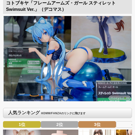
コトブキヤ「フレームアームズ・ガール スティレット
Swimsuit Ver.」（デコマス）
人気ランキング
※DMM/FANZAのリンクに飛びます
1位
2位
3位
4