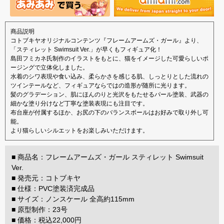
商品説明
コトブキヤオリジナルコンテンツ『フレームアームズ・ガール』より、
「スティレット Swimsuit Ver.」が早くもフィギュア化！
島田フミカネ氏制作のイラストをもとに、猫をイメージした可愛らしいポ
ージングで立体化しました。
水着のシワ表現や食い込み、柔らかさを感じる肌、しっとりとした流れの
ツインテールなど、フィギュアならではの造形が随所に光ります。
髪のグラデーション、肌にほんのりと光沢をもたせるパール塗装、武器の
細かな塗り分けなど丁寧な塗装表現にも注目です。
布台座が付属するほか、お尻の下のバランスボールはお好みで取り外し可
能。
より猫らしいシルエットをお楽しみいただけます。
■ 商品名：フレームアームズ・ガール スティレット Swimsuit
Ver.
■ 発売元：コトブキヤ
■ 仕様：PVC塗装済完成品
■ サイズ：ノンスケール 全高約115mm
■ 原型制作：23号
■ 価格：税込22,000円