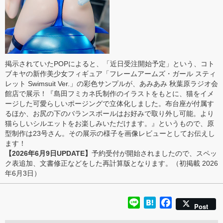
掲示されていたPOPによると、「近日受注開始予定」という、コト
ブキヤの新作美少女フィギュア「フレームアームズ・ガール スティ
レット Swimsuit Ver.」の彩色サンプルが、あみあみ 秋葉原ラジオ会
館店で展示！『島田フミカネ氏制作のイラストをもとに、猫をイメ
ージした可愛らしいポージングで立体化しました。布台座が付属す
るほか、お尻の下のバランスボールはお好みで取り外し可能。より
猫らしいシルエットをお楽しみいただけます。』というもので、原
型制作は23号さん。その展示の様子を画像レビューとしてお伝えし
ます！
【2026年6月9日UPDATE】
予約受付が開始されましたので、スペッ
ク表追加、文書修正などをした再計算版となります。（初掲載 2026
年6月3日）
Line
Hatena
Facebook
Post