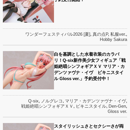
ワンダーフェスティバル2026 [夏]
,
真の点P
,
私服ver.
,
Hobby Sakura
白を基調とした水着衣装のカラバ
リ！Q-six新作美少女フィギュア「戦
姫絶唱シンフォギアＸＶ マリア・カ
デンツァヴナ・イヴ ビキニスタイ
ル Gloss ver.」予約受付中！
Q-six
,
ノルグレコ
,
マリア・カデンツァヴナ・イヴ
,
戦姫絶唱シンフォギアＸＶ
,
ビキニスタイル
,
Den-Gen
,
Gloss ver.
スタイリッシュさとセクシーさが両