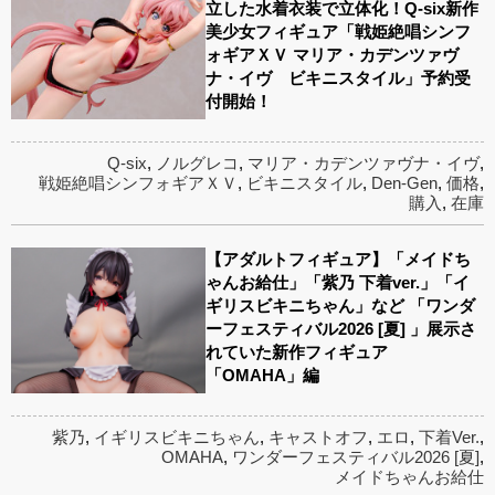
立した水着衣装で立体化！Q-six新作
美少女フィギュア「戦姫絶唱シンフ
ォギアＸＶ マリア・カデンツァヴ
ナ・イヴ ビキニスタイル」予約受
付開始！
Q-six
,
ノルグレコ
,
マリア・カデンツァヴナ・イヴ
,
戦姫絶唱シンフォギアＸＶ
,
ビキニスタイル
,
Den-Gen
,
価格
,
購入
,
在庫
【アダルトフィギュア】「メイドち
ゃんお給仕」「紫乃 下着ver.」「イ
ギリスビキニちゃん」など 「ワンダ
ーフェスティバル2026 [夏] 」展示さ
れていた新作フィギュア
「OMAHA」編
紫乃
,
イギリスビキニちゃん
,
キャストオフ
,
エロ
,
下着Ver.
,
OMAHA
,
ワンダーフェスティバル2026 [夏]
,
メイドちゃんお給仕