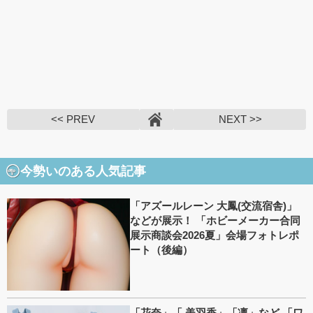
<< PREV
NEXT >>
今勢いのある人気記事
「アズールレーン 大鳳(交流宿舎)」
などが展示！ 「ホビーメーカー合同
展示商談会2026夏」会場フォトレポ
ート（後編）
「花奈」「 美羽香」「凛」など 「ワ