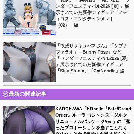
ンダーフェスティバル2026 [夏] 」展
示されていた新作フィギュア「メデ
ィコス・エンタテインメント
（02）」編
「欲張りサキュバスさん」「シブナ
ファラオ」「Bunny Pose」など
「ワンダーフェスティバル2026 [夏]
」展示されていた新作フィギュア
「Skin Studio」「CatNoodle」編
最新の関連記事
KADOKAWA「KDcolle『Fate/Grand
Order』ルーラー/ジャンヌ・ダルク
リニューアルパッケージVer.」の「整
ったプロポーションを崩すことなく
立体化」とか 5年前の今日はどんなこ