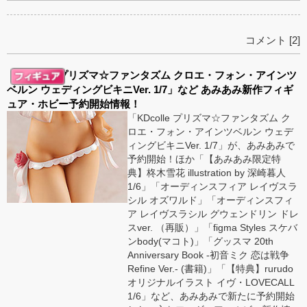
コメント [2]
「KDcolle プリズマ☆ファンタズム クロエ・フォン・アインツ
ベルン ウェディングビキニVer. 1/7」など あみあみ新作フィギ
ュア・ホビー予約開始情報！
「KDcolle プリズマ☆ファンタズム ク
ロエ・フォン・アインツベルン ウェデ
ィングビキニVer. 1/7」が、あみあみで
予約開始！ほか「【あみあみ限定特
典】柊木雪花 illustration by 深崎暮人
1/6」「オーディンスフィア レイヴスラ
シル オズワルド」「オーディンスフィ
ア レイヴスラシル グウェンドリン ドレ
スver. （再販）」「figma Styles スケバ
ンbody(マコト)」「グッスマ 20th
Anniversary Book -初音ミク 恋は戦争
Refine Ver.- (書籍)」「【特典】rurudo
オリジナルイラスト イヴ・LOVECALL
1/6」など、あみあみで新たに予約開始