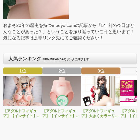
およそ20年の歴史を持つmoeyo.comの記事から「5年前の今日はど
んなことがあった？」ということを振り返っていこうと思います！
気になる記事は是非リンク先にてご確認ください！
人気ランキング
※DMM/FANZAのリンクに飛びます
1位
2位
3位
4
【アダルトフィギュ
【アダルトフィギュ
【アダルトフィギュ
【アダルト
ア】【インサイト】肉
ア】【インサイト】ベ
ア】大きくカラーリン
ア】【イン
感少女シリーズより、
ルドール「ロゼ」1/5ス
グを変えた黒と赤の衣
「肉感少女
性処理トイレの峰川さ
ケールフィギュア専用
装で再登場！ネイティ
朝比奈さん
んが1/5スケールフィギ
「秘密のオプションパ
ブ新作エロフィギュア
ver.」が
ュアで新登場。
ーツ」が登場です。
「みことあけみオリジ
変更し二次