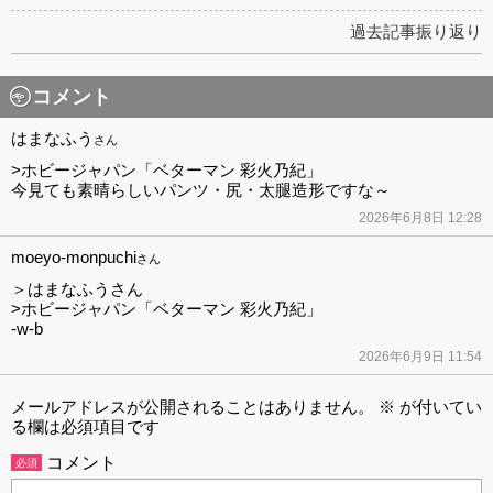
過去記事振り返り
コメント
はまなふう
さん
>ホビージャパン「ベターマン 彩火乃紀」
今見ても素晴らしいパンツ・尻・太腿造形ですな～
2026年6月8日 12:28
moeyo-monpuchi
さん
＞はまなふうさん
>ホビージャパン「ベターマン 彩火乃紀」
-w-b
2026年6月9日 11:54
メールアドレスが公開されることはありません。
※
が付いてい
る欄は必須項目です
コメント
必須