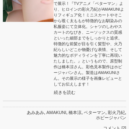
で展示！『TVアニメ「ベターマン」よ
り、ヒロインの彩火乃紀がAMAKUNIよ
りフィギュア化！ミニスカートやそこ
から覗く太ももが特徴的なお馴染みの
私服姿にて立体化。シャツのしわやス
カートのなびき、ニーソックスの質感
といった細部までをしっかりと追求。
特徴的な前髪が目を引く髪型や、火乃
紀らしいどこか物憂げな表情、そして
魅力的なボディラインを丁寧に再現い
たしました。』というもので、原型制
作は橋本涼さん。彩色見本製作はホビ
ージャパンさん。製造はAMAKUNIさ
ん。その展示の様子を画像レビューと
してお伝えします！
続きを読む
あみあみ
,
AMAKUNI
,
橋本涼
,
ベターマン
,
彩火乃紀
,
ホビージャパン
コメント [2]