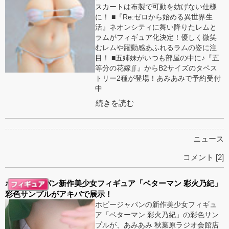
スカートは布製で可動を妨げない仕様
に！ ■『Re:ゼロから始める異世界生
活』ネオンシティに舞い降りたレムと
ラムがフィギュア化決定！優しく微笑
むレムや躍動感あふれるラムの姿に注
目！ ■五姉妹がいつも部屋の中に♪『五
等分の花嫁∬』からB2サイズのタペス
トリー2種が登場！あみあみで予約受付
中
続きを読む
ニュース
コメント [2]
ホビージャパン新作美少女フィギュア「ベターマン 彩火乃紀」
彩色サンプルがアキバで展示！
ホビージャパンの新作美少女フィギュ
ア「ベターマン 彩火乃紀」の彩色サン
プルが、あみあみ 秋葉原ラジオ会館店