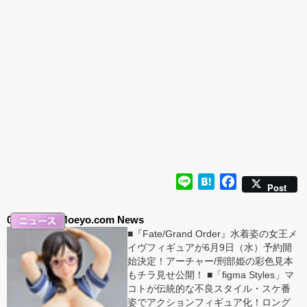
ナルキャラクター 新装
版 文学少女」
Line
Hatena
Facebook
Post
08.06.2021 Moeyo.com News
■『Fate/Grand Order』水着姿の女王メ
イヴフィギュアが6月9日（水）予約開
始決定！アーチャー/刑部姫の彩色見本
もチラ見せ公開！ ■「figma Styles」マ
コトが伝統的な不良スタイル・スケ番
姿でアクションフィギュア化！ロング