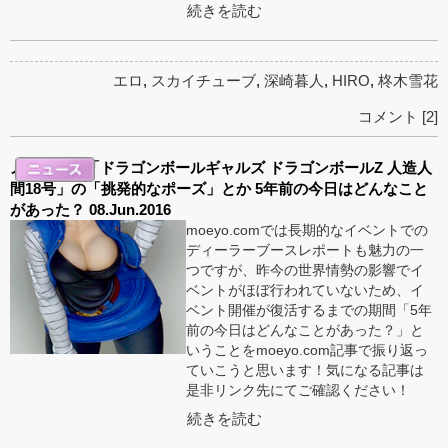
続きを読む
エロ
,
スカイチューブ
,
深崎暮人
,
HIRO
,
柊木雪花
コメント [2]
メガハウス「ドラゴンボールギャルズ ドラゴンボールZ 人造人
間18号」の「挑発的なポーズ」とか 5年前の今日はどんなこと
があった？ 08.Jun.2016
moeyo.comでは長期的なイベントでの
ディーラーブースレポートも魅力の一
つですが、昨今の世界情勢の影響でイ
ベントがほぼ行われていないため、イ
ベント開催が復活するまでの期間「5年
前の今日はどんなことがあった？」と
いうことをmoeyo.com記事で振り返っ
ていこうと思います！気になる記事は
是非リンク先にてご確認ください！
続きを読む