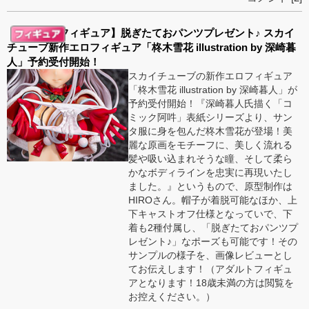
【アダルトフィギュア】脱ぎたておパンツプレゼント♪ スカイ
チューブ新作エロフィギュア「柊木雪花 illustration by 深崎暮
人」予約受付開始！
スカイチューブの新作エロフィギュア
「柊木雪花 illustration by 深崎暮人」が
予約受付開始！『深崎暮人氏描く「コ
ミック阿吽」表紙シリーズより、サン
タ服に身を包んだ柊木雪花が登場！美
麗な原画をモチーフに、美しく流れる
髪や吸い込まれそうな瞳、そして柔ら
かなボディラインを忠実に再現いたし
ました。』というもので、原型制作は
HIROさん。帽子が着脱可能なほか、上
下キャストオフ仕様となっていで、下
着も2種付属し、「脱ぎたておパンツプ
レゼント♪」なポーズも可能です！その
サンプルの様子を、画像レビューとし
てお伝えします！（アダルトフィギュ
アとなります！18歳未満の方は閲覧を
お控えください。）