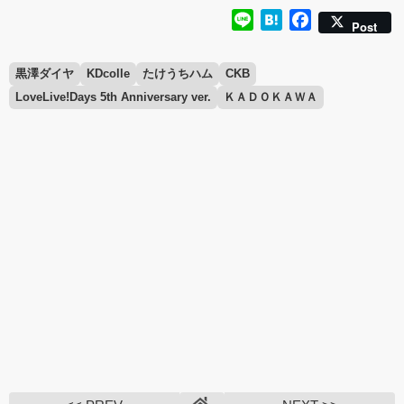
Line
Hatena
Facebook
Post
黒澤ダイヤ
KDcolle
たけうちハム
CKB
LoveLive!Days 5th Anniversary ver.
ＫＡＤＯＫＡＷＡ