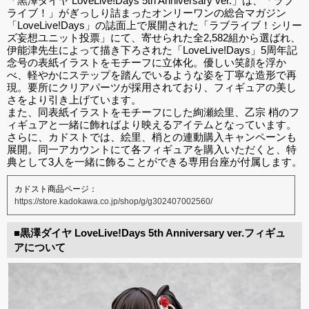
「黒澤ダイヤ LoveLive!Days 5th Anniversary ver.」は、「ラブ
ライブ！」がぎっしり詰まったオンリーワンの総合マガジン
「LoveLive!Days」の誌面上で展開された「ラブライブ！シリー
ズ妄想ユニット投票」にて、寄せられた全2,582組から選ばれ、
伊能津先生によって描き下ろされた「LoveLive!Days」5周年記
念号の表紙イラストをモチーフに立体化。優しい笑顔を浮か
べ、軽やかにステップを踏んでいるような姿を丁寧な造形で再
現。要所にクリアパーツが採用されており、フィギュアの美し
さをより引き上げています。
また、同表紙イラストをモチーフにした絢瀬絵里、乙宗 梢のフ
ィギュアと一緒に飾ればより映えるアイテムとなっています。
さらに、カドストでは、絵里、梢との連動購入キャンペーンも
展開。同一アカウントにて各フィギュアを購入いただくと、特
典として3人を一緒に飾ることができる専用台座が付属します。
カドスト商品ページ：
https://store.kadokawa.co.jp/shop/g/g302407002560/
■黒澤ダイヤ LoveLive!Days 5th Anniversary ver.フィギュ
アについて