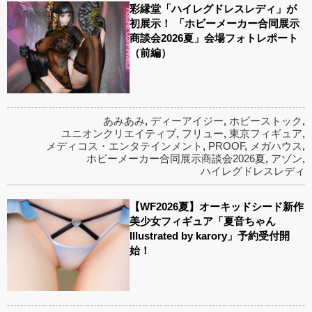
彩縁堂「ハイレグドレスレディ」が
初展示！ 「ホビーメーカー合同展示
商談会2026夏」会場フォトレポート
（前編）
あみあみ
,
ディーアイジー
,
ホビーストック
,
ユニオンクリエイティブ
,
フリュー
,
東京フィギュア
,
メディコス・エンタテインメント
,
PROOF
,
メガハウス
,
ホビーメーカー合同展示商談会2026夏
,
アゾン
,
ハイレグドレスレディ
【WF2026夏】オーキッドシード新作
美少女フィギュア「夏音ちゃん
Illustrated by karory」予約受付開
始！