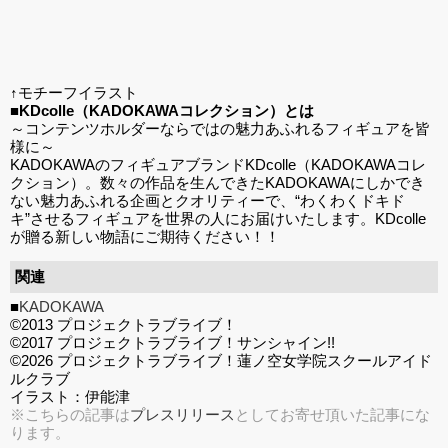
↑モチーフイラスト
■KDcolle（KADOKAWAコレクション）とは
～コンテンツホルダーならではの魅力あふれるフィギュアを皆
様に～
KADOKAWAのフィギュアブランドKDcolle（KADOKAWAコレ
クション）。数々の作品を生んできたKADOKAWAにしかでき
ない魅力あふれる企画とクオリティーで、“わくわくドキド
キ”させるフィギュアを世界の人にお届けいたします。KDcolle
が贈る新しい物語にご期待ください！！
関連
■
KADOKAWA
©2013 プロジェクトラブライブ！
©2017 プロジェクトラブライブ！サンシャイン!!
©2026 プロジェクトラブライブ！蓮ノ空女学院スクールアイド
ルクラブ
イラスト：伊能津
※こちらの記事は
プレスリリース
としてお寄せ頂いた記事にな
ります。