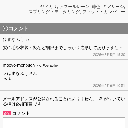
ヤドカリ
,
アズールレーン
,
緋色
,
キアサージ
,
スプリング・モニタリング
,
ファット・カンパニー
コメント
はまなふう
さん
髪の毛や衣装・靴など細部までしっかり造形してありますな～
2026年6月5日 15:30
moeyo-monpuchi
さん
Post author
＞はまなふうさん
-w-b
2026年6月6日 10:51
メールアドレスが公開されることはありません。
※
が付いてい
る欄は必須項目です
コメント
必須