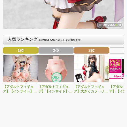
人気ランキング
※DMM/FANZAのリンクに飛びます
1位
2位
3位
4
【アダルトフィギュ
【アダルトフィギュ
【アダルトフィギュ
【アダルト
ア】【インサイト】肉
ア】【インサイト】ベ
ア】大きくカラーリン
ア】【イン
感少女シリーズより、
ルドール「ロゼ」1/5ス
グを変えた黒と赤の衣
「肉感少女
性処理トイレの峰川さ
ケールフィギュア専用
装で再登場！ネイティ
朝比奈さん
んが1/5スケールフィギ
「秘密のオプションパ
ブ新作エロフィギュア
ver.」が
ュアで新登場。
ーツ」が登場です。
「みことあけみオリジ
変更し二次
ナルキャラクター 新装
版 文学少女」