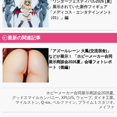
「ワンダーフェスティバル2026 [夏]
」展示されていた新作フィギュア
「メディコス・エンタテインメント
（01）」編
最新の関連記事
「アズールレーン 大鳳(交流宿舎)」
などが展示！ 「ホビーメーカー合同
展示商談会2026夏」会場フォトレポ
ート（後編）
ホビーメーカー合同展示商談会2026夏
,
グッドスマイルカンパニー
,
XPLUS
,
ウェーブ
,
ダイキ工業
,
マイルストン
,
Q-six
,
ベルファイン
,
プライム１スタジオ
,
メイファ