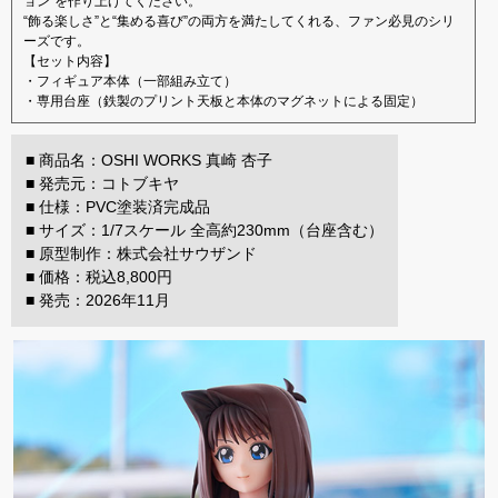
ョン”を作り上げてください。
“飾る楽しさ”と“集める喜び”の両方を満たしてくれる、ファン必見のシリ
ーズです。
【セット内容】
・フィギュア本体（一部組み立て）
・専用台座（鉄製のプリント天板と本体のマグネットによる固定）
■ 商品名：OSHI WORKS 真崎 杏子
■ 発売元：コトブキヤ
■ 仕様：PVC塗装済完成品
■ サイズ：1/7スケール 全高約230mm（台座含む）
■ 原型制作：株式会社サウザンド
■ 価格：税込8,800円
■ 発売：2026年11月