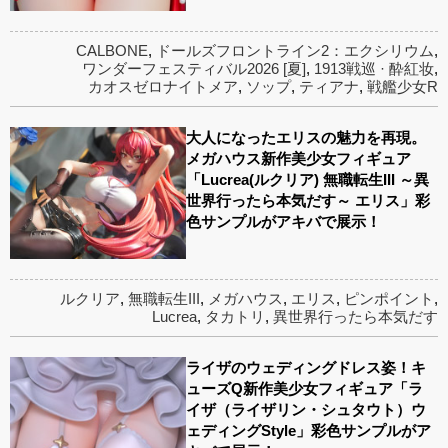
CALBONE
,
ドールズフロントライン2：エクシリウム
,
ワンダーフェスティバル2026 [夏]
,
1913戦巡 · 酔紅妆
,
カオスゼロナイトメア
,
ソップ
,
ティアナ
,
戦艦少女R
大人になったエリスの魅力を再現。
メガハウス新作美少女フィギュア
「Lucrea(ルクリア) 無職転生III ～異
世界行ったら本気だす～ エリス」彩
色サンプルがアキバで展示！
ルクリア
,
無職転生III
,
メガハウス
,
エリス
,
ピンポイント
,
Lucrea
,
タカトリ
,
異世界行ったら本気だす
ライザのウェディングドレス姿！キ
ューズQ新作美少女フィギュア「ラ
イザ（ライザリン・シュタウト）ウ
ェディングStyle」彩色サンプルがア