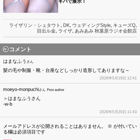
キバで展示！
ライザリン・シュタウト
,
DK
,
ウェディングStyle
,
キューズQ
,
目出ル金
,
ライザ
,
あみあみ 秋葉原ラジオ会館店
コメント
はまなふう
さん
髪の毛や制服・靴・台座などしっかり造形してありますな～
2026年5月19日 12:41
moeyo-monpuchi
さん
Post author
＞はまなふうさん
-w-b
2026年5月20日 11:43
メールアドレスが公開されることはありません。
※
が付いてい
る欄は必須項目です