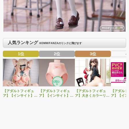
人気ランキング
※DMM/FANZAのリンクに飛びます
1位
2位
3位
4
【アダルトフィギュ
【アダルトフィギュ
【アダルトフィギュ
【アダルト
ア】【インサイト】肉
ア】【インサイト】ベ
ア】大きくカラーリン
ア】【イン
感少女シリーズより、
ルドール「ロゼ」1/5ス
グを変えた黒と赤の衣
「肉感少女
性処理トイレの峰川さ
ケールフィギュア専用
装で再登場！ネイティ
朝比奈さん
んが1/5スケールフィギ
「秘密のオプションパ
ブ新作エロフィギュア
ver.」が
ュアで新登場。
ーツ」が登場です。
「みことあけみオリジ
変更し二次
ナルキャラクター 新装
版 文学少女」