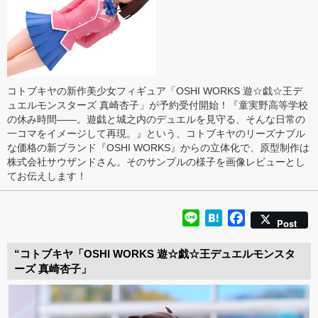
コトブキヤの新作美少女フィギュア「OSHI WORKS 遊☆戯☆王デ
ュエルモンスターズ 真崎杏子」が予約受付開始！『童実野高等学校
の休み時間――。遊戯と城之内のデュエルを見守る、そんな日常の
一コマをイメージして再現。』という、コトブキヤのリーズナブル
な価格の新ブランド『OSHI WORKS』からの立体化で、原型制作は
株式会社サウザンドさん。そのサンプルの様子を画像レビューとし
てお伝えします！
Line
Hatena
Facebook
Post
“コトブキヤ「OSHI WORKS 遊☆戯☆王デュエルモンスタ
ーズ 真崎杏子」