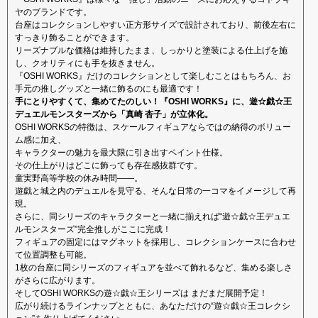
ヤのブランドです。
台座はコレクションしやすい正方形サイズで設計されており、前後左右に
すっきり飾ることができます。
リーズナブルな価格は維持したまま、しっかりと塗装による仕上げを施
し、クオリティにも手を抜きません。
『OSHI WORKS』だけのコレクションとして楽しむことはもちろん、お
手元の推しグッズと一緒に飾るのにも最適です！
手にとりやすくて、集めてたのしい！『OSHI WORKS』に、遊☆戯☆王
デュエルモンスターズから「真崎 杏子」が立体化。
OSHI WORKSの特徴は、スケールフィギュアならではの納得のボリュー
ム感に加え、
キャラクターの魅力を最大限に引き出すペイント仕様。
その仕上がりはどこに飾っても存在感抜群です。
童実野高等学校の休み時間――。
遊戯と城之内のデュエルを見守る、そんな日常の一コマをイメージして再
現。
さらに、同シリーズのキャラクターと一緒に揃えれば“遊☆戯☆王デュエ
ルモンスターズ”完全推しがここに完成！
フィギュアの固定にはマグネットを採用し、コレクションケースに合わせ
て位置調整も可能。
1枚の台座に同シリーズのフィギュアを並べて飾れるなど、集める楽しさ
がさらに広がります。
そしてOSHI WORKSの遊☆戯☆王シリーズは まだまだ展開予定！
広がり続けるラインナップとともに、あなただけの“遊☆戯☆王コレクシ