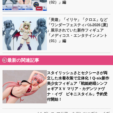
（02）」編
「美遊」「イリヤ」「クロエ」など
「ワンダーフェスティバル2026 [夏]
」展示されていた新作フィギュア
「メディコス・エンタテインメント
（01）」編
最新の関連記事
スタイリッシュさとセクシーさが両
立した水着衣装で立体化！Q-six新作
美少女フィギュア「戦姫絶唱シンフ
ォギアＸＶ マリア・カデンツァヴ
ナ・イヴ ビキニスタイル」予約受
付開始！