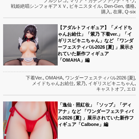
ノルグレコ
,
マリア・カデンツァヴナ・イヴ
,
戦姫絶唱シンフォギアＸＶ
,
ビキニスタイル
,
Den-Gen
,
価格
,
購入
,
在庫
,
Q-six
【アダルトフィギュア】「メイドち
ゃんお給仕」「紫乃 下着ver.」「イ
ギリスビキニちゃん」など 「ワンダ
ーフェスティバル2026 [夏] 」展示さ
れていた新作フィギュア
「OMAHA」編
下着Ver.
,
OMAHA
,
ワンダーフェスティバル2026 [夏]
,
メイドちゃんお給仕
,
紫乃
,
イギリスビキニちゃん
,
キャストオフ
,
エロ
「逸仙 · 照紅妆」「ソップ」「ディ
アナ」など 「ワンダーフェスティバ
ル2026 [夏] 」展示されていた新作フ
ィギュア「Calbone」編