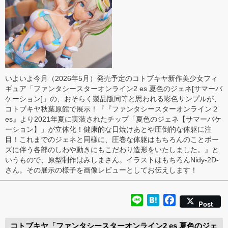
いよいよ今月（2026年5月）発売予定のコトブキヤ新作美少女フィ
ギュア「ファンタシースターオンライン2 es 夏色のジェネ[サマーバ
ケーション]」の、おそらく製品版同等と思われる彩色サンプルが、
コトブキヤ秋葉原館で展示！『『ファンタシースターオンライン２
es』より2021年夏に実装されたチップ「夏色のジェネ【サマーバケ
ーション】」が立体化！健康的な日焼けあとや圧倒的な体躯に注
目！これまでのジェネと同様に、圧巻な体躯はもちろんのことポー
ズに伴う各部のしわや動きにもこだわり造形をいたしました。』と
いうもので、原型制作はみしまさん。イラストはもちろんNidy-2D-
さん。その展示の様子を画像レビューとしてお伝えします！
Line
Hatena
Facebook
Post
コトブキヤ「ファンタシースターオンライン2 es 夏色のジェ