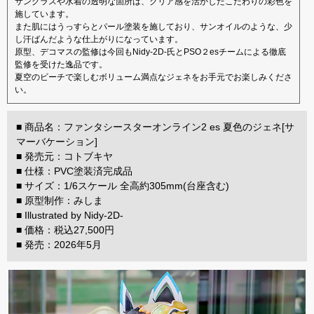
サングラスや水着の透明な箇所は、クリア感を活かしたこだわりの彩色を
施しています。
また肌にはうっすらとパール塗装を施しており、サンオイルのような、少
し汗ばんだような仕上がりになっています。
原型、デコマスの監修は今回もNidy-2D-氏とPSO２esチームによる徹底
監修を受けた逸品です。
夏空のビーチで楽しむボリューム満点なジェネをお手元でお楽しみくださ
い。
■ 商品名：ファンタシースターオンライン2 es 夏色のジェネ[サ
マーバケーション]
■ 発売元：コトブキヤ
■ 仕様：PVC塗装済完成品
■ サイズ：1/6スケール 全高約305mm(台座含む)
■ 原型制作：みしま
■ Illustrated by Nidy-2D-
■ 価格：税込27,500円
■ 発売：2026年5月