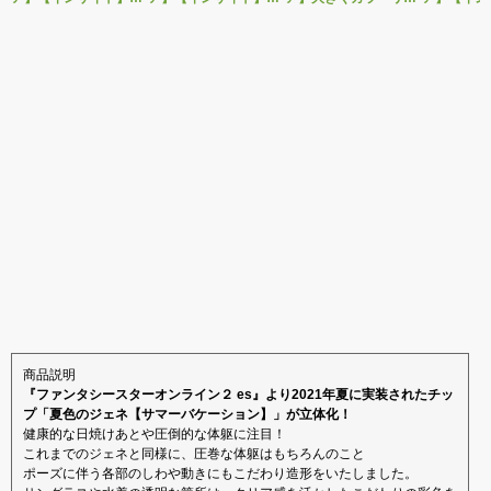
感少女シリーズより、
ルドール「ロゼ」1/5ス
グを変えた黒と赤の衣
「肉感少女
性処理トイレの峰川さ
ケールフィギュア専用
装で再登場！ネイティ
朝比奈さん
んが1/5スケールフィギ
「秘密のオプションパ
ブ新作エロフィギュア
ver.」が
ュアで新登場。
ーツ」が登場です。
「みことあけみオリジ
変更し二次
ナルキャラクター 新装
版 文学少女」
商品説明
『ファンタシースターオンライン２ es』より2021年夏に実装されたチッ
プ「夏色のジェネ【サマーバケーション】」が立体化！
健康的な日焼けあとや圧倒的な体躯に注目！
これまでのジェネと同様に、圧巻な体躯はもちろんのこと
ポーズに伴う各部のしわや動きにもこだわり造形をいたしました。