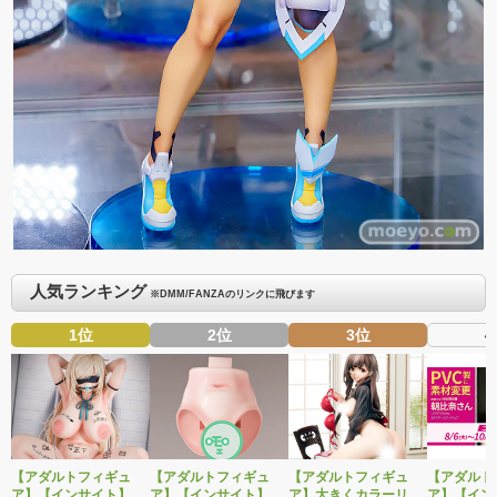
人気ランキング
※DMM/FANZAのリンクに飛びます
1位
2位
3位
4
【アダルトフィギュ
【アダルトフィギュ
【アダルトフィギュ
【アダルト
ア】【インサイト】肉
ア】【インサイト】ベ
ア】大きくカラーリン
ア】【イン