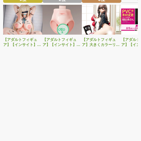
【アダルトフィギュ
【アダルトフィギュ
【アダルトフィギュ
【アダルト
ア】【インサイト】肉
ア】【インサイト】ベ
ア】大きくカラーリン
ア】【イン
感少女シリーズより、
ルドール「ロゼ」1/5ス
グを変えた黒と赤の衣
「肉感少女
性処理トイレの峰川さ
ケールフィギュア専用
装で再登場！ネイティ
朝比奈さん
んが1/5スケールフィギ
「秘密のオプションパ
ブ新作エロフィギュア
ver.」が
ュアで新登場。
ーツ」が登場です。
「みことあけみオリジ
変更し二次
ナルキャラクター 新装
版 文学少女」