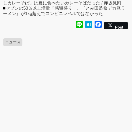
しカレーそば」は夏に食べたいカレーそばだった / 赤坂見附
■
セブンの50％以上増量「感謝盛り」、『とみ田監修デカ豚ラ
ーメン』が1kg超えでコンビニレベルではなかった
Line
Hatena
Facebook
Post
ニュース