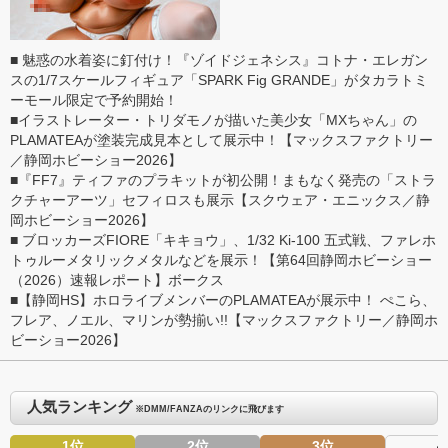
■
魅惑の水着姿に釘付け！『ゾイドジェネシス』コトナ・エレガン
スの1/7スケールフィギュア「SPARK Fig GRANDE」がタカラトミ
ーモール限定で予約開始！
■
イラストレーター・トリダモノが描いた美少女「MXちゃん」の
PLAMATEAが塗装完成見本として展示中！【マックスファクトリー
／静岡ホビーショー2026】
■
『FF7』ティファのプラキットが初公開！まもなく発売の「ストラ
クチャーアーツ」セフィロスも展示【スクウェア・エニックス／静
岡ホビーショー2026】
■
ブロッカーズFIORE「キキョウ」、1/32 Ki-100 五式戦、ファレホ
トゥルーメタリックメタルなどを展示！【第64回静岡ホビーショー
（2026）速報レポート】ボークス
■
【静岡HS】ホロライブメンバーのPLAMATEAが展示中！ ぺこら、
フレア、ノエル、マリンが勢揃い!!【マックスファクトリー／静岡ホ
ビーショー2026】
人気ランキング
※DMM/FANZAのリンクに飛びます
1位
2位
3位
4