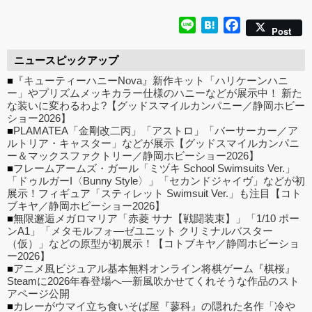
Line
Hatena
Facebook
Post
ニュースピックアップ
■
『キューティーハニーNova』新作キット「ハリケーンハニ
ー」やプリズムメッキカラー仕様のハニーなどが展示中！ 新た
な装いに変わるわよ?【グッドスマイルカンパニー／静岡ホビー
ショー2026】
■
PLAMATEA「金剛改二丙」「アストロ」「バーサーカー／ア
ルトリア・キャスター」などが展示【グッドスマイルカンパニ
ー＆マックスファクトリー／静岡ホビーショー2026】
■
フレームアームズ・ガール「ミヅキ School Swimsuits Ver.」
「ドゥルガーI〈Bunny Style〉」「セカンドジャイヴ」などが初
展示！フィギュア「スティレット Swimsuit Ver.」も注目【コト
ブキヤ／静岡ホビーショー2026】
■
無限邂逅メガロマリア「赤菱 サナ【戦闘装束】」「1/10 ポー
ンA1」「メタモルフォ―ゼユニット クリミナルバスター
（仮）」などの原型が初展示！【コトブキヤ／静岡ホビーショ
ー2026】
■
アニメ風ビジュアル基本無料オンライン将棋ゲーム『棋桜』
Steamに2026年春登場へ―新風吹かせてくれそうな作品のスト
アページ公開
■
カレーがウマイ立ち食いそば屋『蓼科』の隠れた名作「冷や