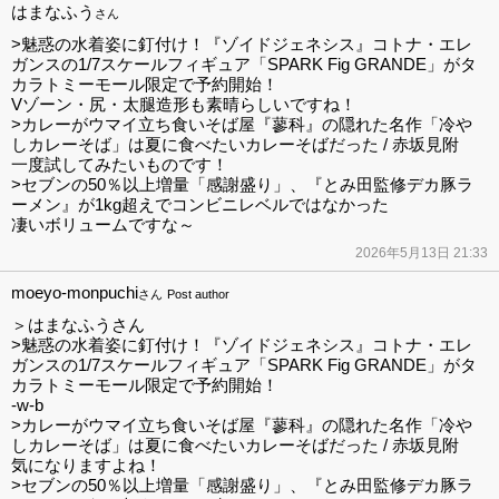
はまなふう
さん
>魅惑の水着姿に釘付け！『ゾイドジェネシス』コトナ・エレ
ガンスの1/7スケールフィギュア「SPARK Fig GRANDE」がタ
カラトミーモール限定で予約開始！
Vゾーン・尻・太腿造形も素晴らしいですね！
>カレーがウマイ立ち食いそば屋『蓼科』の隠れた名作「冷や
しカレーそば」は夏に食べたいカレーそばだった / 赤坂見附
一度試してみたいものです！
>セブンの50％以上増量「感謝盛り」、『とみ田監修デカ豚ラ
ーメン』が1kg超えでコンビニレベルではなかった
凄いボリュームですな～
2026年5月13日 21:33
moeyo-monpuchi
さん
Post author
＞はまなふうさん
>魅惑の水着姿に釘付け！『ゾイドジェネシス』コトナ・エレ
ガンスの1/7スケールフィギュア「SPARK Fig GRANDE」がタ
カラトミーモール限定で予約開始！
-w-b
>カレーがウマイ立ち食いそば屋『蓼科』の隠れた名作「冷や
しカレーそば」は夏に食べたいカレーそばだった / 赤坂見附
気になりますよね！
>セブンの50％以上増量「感謝盛り」、『とみ田監修デカ豚ラ