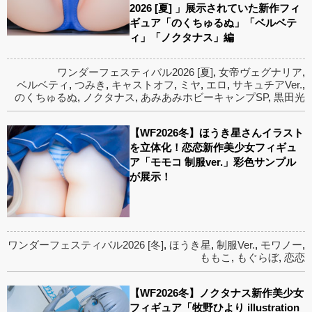
2026 [夏] 」展示されていた新作フィ
ギュア「のくちゅるぬ」「ベルベテ
ィ」「ノクタナス」編
ワンダーフェスティバル2026 [夏]
,
女帝ヴェグナリア
,
ベルベティ
,
つみき
,
キャストオフ
,
ミヤ
,
エロ
,
サキュチアVer.
,
のくちゅるぬ
,
ノクタナス
,
あみあみホビーキャンプSP
,
黒田光
【WF2026冬】ほうき星さんイラスト
を立体化！恋恋新作美少女フィギュ
ア「モモコ 制服ver.」彩色サンプル
が展示！
ワンダーフェスティバル2026 [冬]
,
ほうき星
,
制服Ver.
,
モワノー
,
ももこ
,
もぐらぼ
,
恋恋
【WF2026冬】ノクタナス新作美少女
フィギュア「牧野ひより illustration