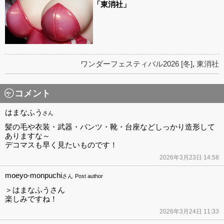
「東消社」
ワンダーフェスティバル2026 [冬]
,
東消社
コメント
はまなふう
さん
髪の毛や衣装・武器・パンツ・靴・台座などしっかり造形して
ありますな～
デコマスも早く見たいものです！
2026年3月23日 14:58
moeyo-monpuchi
さん
Post author
＞はまなふうさん
楽しみですね！
2026年3月24日 11:33