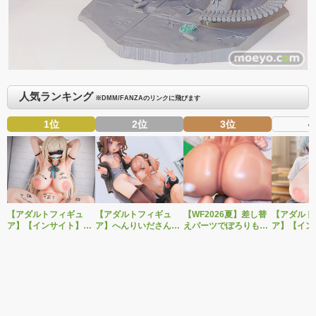
人気ランキング
※DMM/FANZAのリンクに飛びます
1位
2位
3位
4
【アダルトフィギュ
【アダルトフィギュ
【WF2026夏】差し替
【アダルト
ア】【インサイト】肉
ア】へんりいださんイ
えパーツでぽろりも
ア】【イン
感少女シリーズより、
ラストを2体セットで
OK！ベルファイン新
感少女シリ
性処理トイレの峰川さ
立体化！PURE新作美
作美少女フィギュア
無邪気に誘
んが1/5スケールフィギ
少女フィギュア「ひよ
「Creator’s Sellection
いたずらっ
ュアで新登場。
り＆こはる」予約受付
転生コロシアム マー
良（しおみ
開始！
ル・バロック」予約受
1/6スケー
付開始！
で新登場！