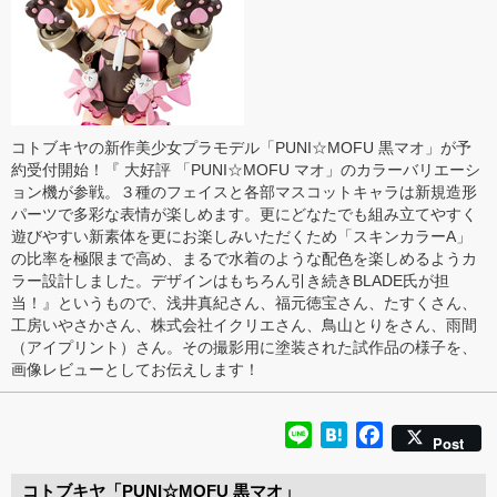
コトブキヤの新作美少女プラモデル「PUNI☆MOFU 黒マオ」が予
約受付開始！『 大好評 「PUNI☆MOFU マオ」のカラーバリエーシ
ョン機が参戦。３種のフェイスと各部マスコットキャラは新規造形
パーツで多彩な表情が楽しめます。更にどなたでも組み立てやすく
遊びやすい新素体を更にお楽しみいただくため「スキンカラーA」
の比率を極限まで高め、まるで水着のような配色を楽しめるようカ
ラー設計しました。デザインはもちろん引き続きBLADE氏が担
当！』というもので、浅井真紀さん、福元徳宝さん、たすくさん、
工房いやさかさん、株式会社イクリエさん、鳥山とりをさん、雨間
（アイプリント）さん。その撮影用に塗装された試作品の様子を、
画像レビューとしてお伝えします！
Line
Hatena
Facebook
Post
コトブキヤ「PUNI☆MOFU 黒マオ」