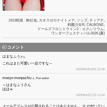
1913戦巡 · 酔紅妆
,
カオスゼロナイトメア
,
ソップ
,
ティアナ
,
戦艦少女R
,
CALBONE
,
ドールズフロントライン2：エクシリウム
,
ワンダーフェスティバル2026 [夏]
コメント
はまなふう
さん
これはまた可愛い一品ですな～
2025年4月16日 12:49
moeyo-monpuchi
さん
Post author
＞はまなふうさん
ほほｗ
2025年4月17日 11:44
メールアドレスが公開されることはありません。
※
が付いてい