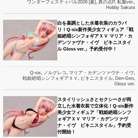
ワンダーフェスティバル2026 [夏]
,
真の点P
,
私服ver.
,
Hobby Sakura
白を基調とした水着衣装のカラバ
リ！Q-six新作美少女フィギュア「戦
姫絶唱シンフォギアＸＶ マリア・カ
デンツァヴナ・イヴ ビキニスタイ
ル Gloss ver.」予約受付中！
Q-six
,
ノルグレコ
,
マリア・カデンツァヴナ・イヴ
,
戦姫絶唱シンフォギアＸＶ
,
ビキニスタイル
,
Den-Gen
,
Gloss ver.
スタイリッシュさとセクシーさが両
立した水着衣装で立体化！Q-six新作
美少女フィギュア「戦姫絶唱シンフ
ォギアＸＶ マリア・カデンツァヴ
ナ・イヴ ビキニスタイル」予約受
付開始！