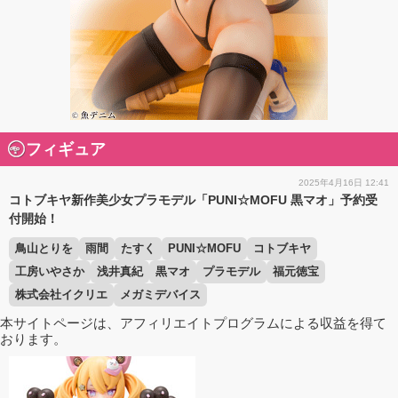
フィギュア
2025年4月16日 12:41
コトブキヤ新作美少女プラモデル「PUNI☆MOFU 黒マオ」予約受
付開始！
鳥山とりを
雨間
たすく
PUNI☆MOFU
コトブキヤ
工房いやさか
浅井真紀
黒マオ
プラモデル
福元徳宝
株式会社イクリエ
メガミデバイス
本サイトページは、アフィリエイトプログラムによる収益を得て
おります。