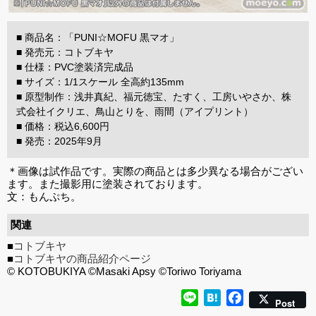
■ 商品名：「PUNI☆MOFU 黒マオ」
■ 発売元：コトブキヤ
■ 仕様：PVC塗装済完成品
■ サイズ：1/1スケール 全高約135mm
■ 原型制作：浅井真紀、福元徳宝、たすく、工房いやさか、株
式会社イクリエ、鳥山とりを、雨間（アイプリント）
■ 価格：税込6,600円
■ 発売：2025年9月
＊画像は試作品です。実際の商品とは多少異なる場合がござい
ます。また撮影用に塗装されております。
文：もんぷち。
関連
■
コトブキヤ
■
コトブキヤの商品紹介ページ
© KOTOBUKIYA ©Masaki Apsy ©Toriwo Toriyama
Line
Hatena
Facebook
Post