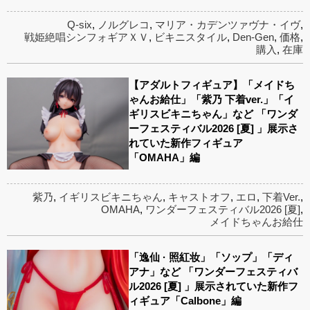
Q-six
,
ノルグレコ
,
マリア・カデンツァヴナ・イヴ
,
戦姫絶唱シンフォギアＸＶ
,
ビキニスタイル
,
Den-Gen
,
価格
,
購入
,
在庫
【アダルトフィギュア】「メイドち
ゃんお給仕」「紫乃 下着ver.」「イ
ギリスビキニちゃん」など 「ワンダ
ーフェスティバル2026 [夏] 」展示さ
れていた新作フィギュア
「OMAHA」編
紫乃
,
イギリスビキニちゃん
,
キャストオフ
,
エロ
,
下着Ver.
,
OMAHA
,
ワンダーフェスティバル2026 [夏]
,
メイドちゃんお給仕
「逸仙 · 照紅妆」「ソップ」「ディ
アナ」など 「ワンダーフェスティバ
ル2026 [夏] 」展示されていた新作フ
ィギュア「Calbone」編