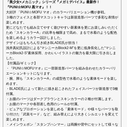
「美少女×メカニック」シリーズ『メガミデバイス』最新作！
『PUNI☆MOFU 黒マオ』！！
大好評 「PUNI☆MOFU マオ」のカラーバリエーション機が参戦。
３種のフェイスと各部マスコットキャラは新規造形パーツで多彩な表情が
楽しめます。
更にどなたでも組み立てやすく遊びやすい新素体を更にお楽しみいただく
ため「スキンカラーA」の比率を極限まで高め、まるで水着のような配色
を楽しめるようカラー設計しました。
デザインはもちろん引き続きBLADE氏が担当！
浅井真紀氏設計による“マシニーカBlock2-M”を更に低身長化した“マシニ
ーカBlock2-S”素体採用、かわいいイラストの魅力を最大限に引き出しま
した。
【付属品/ギミック】
・『PUNI☆MOFUマオ』に一部新造形パーツを組み合わせたカラーバリ
エーションキットになります。
・腕、脚も「スキンカラーA」の成型色で水着のような素体モードを楽し
めます。
・BLADE氏によって新たに描き起こされたフェイスパーツが新造形で3種
付属。
・お腹のパーツはダークブラウンとスキンカラーの２種が付属します。
・お腹のマークや各部差し色用のシールが付属。
・ピュアなプロポーションを楽しめる「素体モード」や様々なパーツを取
り付けた「武装モード」など、組み替えにより大きくシルエットを変えて
楽しめます。
・メインウェポン「スタンプハンマー」は両腕や背中にセットして様々な