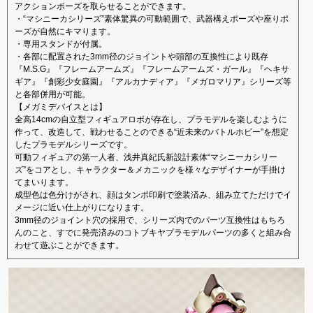
アクションポーズを取らせることができます。
・“マシニーカシリーズ”素体驚異の可動範囲で、武器構えポーズや座りポ
ーズが自然にキマります。
・専用スタンドが付属。
・各部に配置された3mm径のジョイントや頭部の互換性により既存
『M.S.G』『フレームアームズ』『フレームアームズ・ガール』『ヘキサ
ギア』『創彩少女庭園』『アルカナディア』『メガロマリア』シリーズ等
と各部併用が可能。
【メガミデバイスとは】
全高14cmの自立型フィギュアロボが存在し、プラモデルを楽しむように
作って、改造して、戦わせることのできる“近未来のバトルホビー”を想定
したプラモデルシリーズです。
可動フィギュアの第一人者、浅井真紀氏新設計素体“マシニーカシリー
ズ”をコアとし、キャラクター＆メカニックを様々なデザイナーが手掛け
てまいります。
成型色は色分けがされ、顔はタンポ印刷で塗装済み、組み立てただけでイ
メージに近い仕上がりになります。
3mm径のジョイント穴の採用で、シリーズ内でのパーツ互換性はもちろ
んのこと、すでに発売済みのコトブキヤプラモデルパーツの多くと組み合
わせて遊ぶことができます。