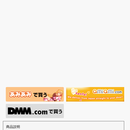
性処理トイレの峰川さ
ケールフィギュア専用
装で再登場！ネイティ
ジナルフィ
んが1/5スケールフィギ
「秘密のオプションパ
ブ新作エロフィギュア
ルドール「
ュアで新登場。
ーツ」が登場です。
「みことあけみオリジ
着ver.が1
ナルキャラクター 新装
新登場！
版 文学少女」
商品説明