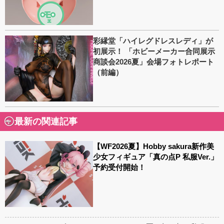
彩縁堂「ハイレグドレスレディ」が
初展示！ 「ホビーメーカー合同展示
商談会2026夏」会場フォトレポート
（前編）
最新の関連記事
【WF2026夏】Hobby sakura新作美
少女フィギュア「真の点P 私服Ver.」
予約受付開始！