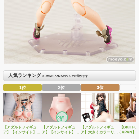
人気ランキング
※DMM/FANZAのリンクに飛びます
1位
2位
3位
4
【アダルトフィギュ
【アダルトフィギュ
【アダルトフィギュ
【Bfull FO
ア】【インサイト】肉
ア】【インサイト】ベ
ア】大きくカラーリン
JAPAN】
感少女シリーズより、
ルドール「ロゼ」1/5ス
グを変えた黒と赤の衣
をモチーフ