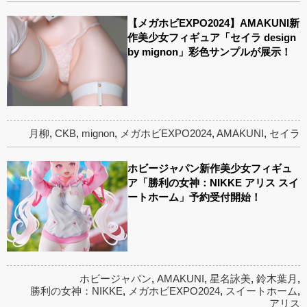
【メガホビEXPO2024】AMAKUNI新
作美少女フィギュア「セイラ design
by mignon」彩色サンプルが展示！
月柳
,
CKB
,
mignon
,
メガホビEXPO2024
,
AMAKUNI
,
セイラ
ホビージャパン新作美少女フィギュ
ア「勝利の女神：NIKKE アリス スイ
ートホーム」予約受付開始！
ホビージャパン
,
AMAKUNI
,
星名詠美
,
鈴木葉月
,
勝利の女神：NIKKE
,
メガホビEXPO2024
,
スイートホーム
,
アリス