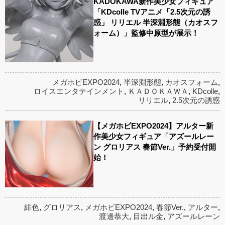
KADOKAWA新作美少女フィギュア
「KDcolle TVアニメ「2.5次元の誘
惑」 リリエル 半深淵形態（カオスフ
ォーム）」監修中原型が展示！
メガホビEXPO2024
,
半深淵形態
,
カオスフォーム
,
ロイスエンタテインメント
,
ＫＡＤＯＫＡＷＡ
,
KDcolle
,
リリエル
,
2.5次元の誘惑
【メガホビEXPO2024】アルター新
作美少女フィギュア「アズールレー
ン グロリアス 春節Ver.」予約受付開
始！
緋色
,
グロリアス
,
メガホビEXPO2024
,
春節Ver.
,
アルター
,
渡邊恭大
,
目出ル金
,
アズールレーン