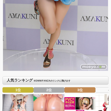
人気ランキング
※DMM/FANZAのリンクに飛びます
1位
2位
3位
4