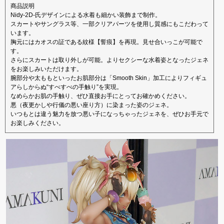
商品説明
Nidy-2D-氏デザインによる水着も細かい装飾まで制作。
スカートやサングラス等、一部クリアパーツを使用し質感にもこだわって
います。
胸元にはカオスの証である紋様【誓痕】を再現。見せ合いっこが可能で
す。
さらにスカートは取り外しが可能。よりセクシーな水着姿となったジェネ
をお楽しみいただけます。
腕部分や太ももといったお肌部分は「Smooth Skin」加工によりフィギュ
アらしからぬ“すべすべの手触り”を実現。
なめらかお肌の手触り、ぜひ直接お手にとってお確かめください。
悪（夜更かしや行儀の悪い座り方）に染まった姿のジェネ。
いつもとは違う魅力を放つ悪い子になっちゃったジェネを、ぜひお手元で
お楽しみください。