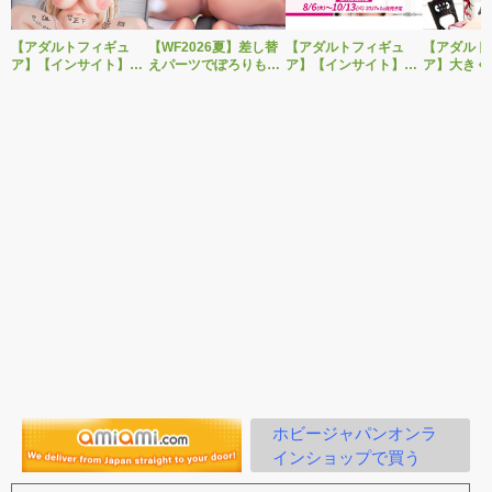
【アダルトフィギュ
【WF2026夏】差し替
【アダルトフィギュ
【アダルト
ア】【インサイト】肉
えパーツでぽろりも
ア】【インサイト】
ア】大きく
感少女シリーズより、
OK！ベルファイン新
「肉感少女 性処理当番
グを変えた
性処理トイレの峰川さ
作美少女フィギュア
朝比奈さん リバイバル
装で再登場
んが1/5スケールフィギ
「Creator’s Sellection
ver.」がPVC製に素材
ブ新作エロ
ュアで新登場。
転生コロシアム マー
変更し二次受注決定！
「みことあ
ル・バロック」予約受
ナルキャラ
付開始！
版 文学少
ホビージャパンオンラ
インショップで買う