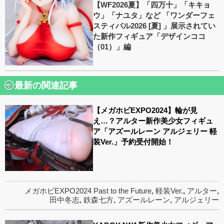
【WF2026夏】「四万十」「キキョ
ウ」「ナユタ」など 「ワンダーフェ
スティバル2026 [夏] 」展示されてい
た新作フィギュア「デザインココ
（01）」編
最新の関連記事
【メガホビEXPO2024】輪が見
え…？アルター新作美少女フィギュ
ア「アズールレーン アルジェリー 軽
装Ver.」予約受付開始！
メガホビEXPO2024 Past to the Future
,
軽装Ver.
,
アルター
,
田中冬志
,
鉄森七方
,
アズールレーン
,
アルジェリー