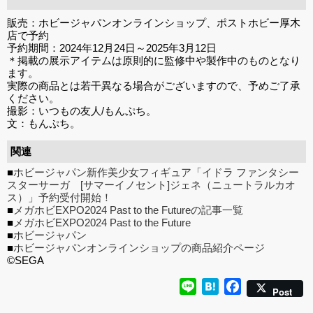
販売：ホビージャパンオンラインショップ、ポストホビー厚木
店で予約
予約期間：2024年12月24日～2025年3月12日
＊掲載の展示アイテムは原則的に監修中や製作中のものとなり
ます。
実際の商品とは若干異なる場合がございますので、予めご了承
ください。
撮影：いつもの友人/もんぷち。
文：もんぷち。
関連
■
ホビージャパン新作美少女フィギュア「イドラ ファンタシー
スターサーガ [サマーイノセント]ジェネ（ニュートラルカオ
ス）」予約受付開始！
■
メガホビEXPO2024 Past to the Futureの記事一覧
■
メガホビEXPO2024 Past to the Future
■
ホビージャパン
■
ホビージャパンオンラインショップの商品紹介ページ
©SEGA
Line
Hatena
Facebook
Post