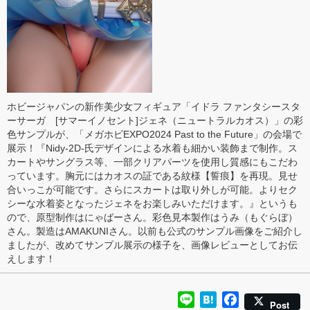
ホビージャパンの新作美少女フィギュア「イドラ ファンタシースタ
ーサーガ [サマーイノセント]ジェネ（ニュートラルカオス）」の彩
色サンプルが、「メガホビEXPO2024 Past to the Future」の会場で
展示！『Nidy-2D-氏デザインによる水着も細かい装飾まで制作。ス
カートやサングラス等、一部クリアパーツを使用し質感にもこだわ
っています。胸元にはカオスの証である紋様【誓痕】を再現。見せ
合いっこが可能です。さらにスカートは取り外しが可能。よりセク
シーな水着姿となったジェネをお楽しみいただけます。』というも
ので、原型制作はにゃばーさん。彩色見本製作はうみ（もぐらぼ）
さん。製造はAMAKUNIさん。
以前も公式のサンプル画像をご紹介
し
ましたが、改めてサンプル展示の様子を、画像レビューとしてお伝
えします！
Line
Hatena
Facebook
Post