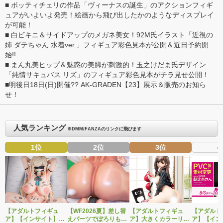
■
ボッティチェリの作品「ヴィーナスの誕生」のアクションフィギ
ュアがいよいよ発売！絵画から飛び出したかのようなディスプレイ
が可能！
■
白ビキニ＆サイドアップのメガネ美女！92M氏イラスト「近視の
姉 ダテちゃん 水着ver.」フィギュア彩色見本が公開＆近日予約開
始!!
■
まん丸美ヒップ＆魅惑の美脚が刺激的！玉之けだま氏デザイン
「純情サキュバス リズ」のフィギュア彩色見本がチラ見せ公開！
■
明後日18日(日)開催?? AK-GRADEN【23】展示＆販売のお知ら
せ！
人気ランキング
※DMM/FANZAのリンクに飛びます
1位
2位
3位
4
【アダルトフィギュ
【WF2026夏】差し替
【アダルトフィギュ
【アダルト
ア】【インサイト】肉
えパーツでぽろりも
ア】大きくカラーリン
ア】【イン