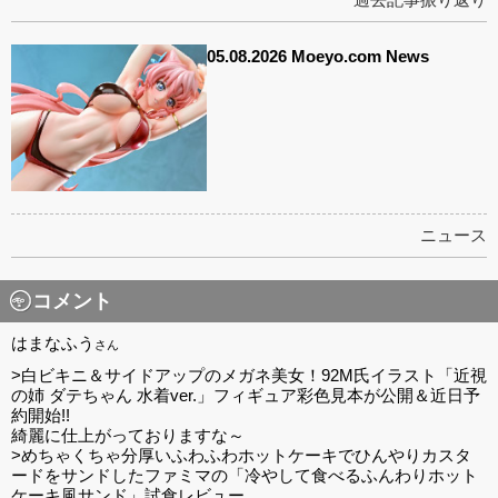
05.08.2026 Moeyo.com News
ニュース
コメント
はまなふう
さん
>白ビキニ＆サイドアップのメガネ美女！92M氏イラスト「近視
の姉 ダテちゃん 水着ver.」フィギュア彩色見本が公開＆近日予
約開始!!
綺麗に仕上がっておりますな～
>めちゃくちゃ分厚いふわふわホットケーキでひんやりカスタ
ードをサンドしたファミマの「冷やして食べるふんわりホット
ケーキ風サンド」試食レビュー