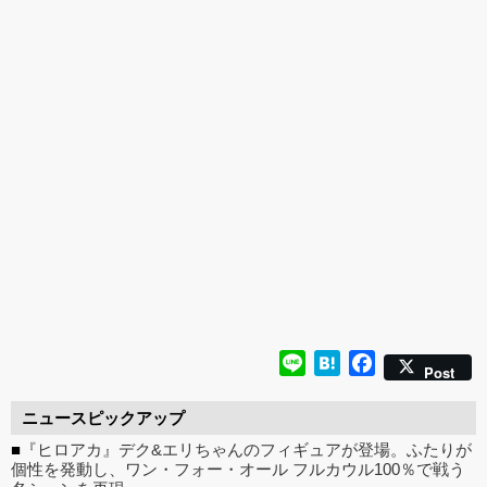
感少女シリーズより、
OK！ベルファイン新
グを変えた黒と赤の衣
「肉感少女
性処理トイレの峰川さ
作美少女フィギュア
装で再登場！ネイティ
朝比奈さん
んが1/5スケールフィギ
「Creator’s Sellection
ブ新作エロフィギュア
ver.」が
ュアで新登場。
転生コロシアム マー
「みことあけみオリジ
変更し二次
ル・バロック」予約受
ナルキャラクター 新装
付開始！
版 文学少女」
Line
Hatena
Facebook
Post
ニュースピックアップ
■
『ヒロアカ』デク&エリちゃんのフィギュアが登場。ふたりが
個性を発動し、ワン・フォー・オール フルカウル100％で戦う