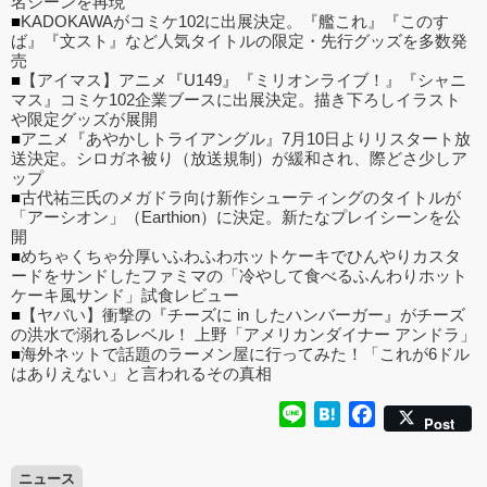
名シーンを再現
■
KADOKAWAがコミケ102に出展決定。『艦これ』『このす
ば』『文スト』など人気タイトルの限定・先行グッズを多数発
売
■
【アイマス】アニメ『U149』『ミリオンライブ！』『シャニ
マス』コミケ102企業ブースに出展決定。描き下ろしイラスト
や限定グッズが展開
■
アニメ『あやかしトライアングル』7月10日よりリスタート放
送決定。シロガネ被り（放送規制）が緩和され、際どさ少しア
ップ
■
古代祐三氏のメガドラ向け新作シューティングのタイトルが
「アーシオン」（Earthion）に決定。新たなプレイシーンを公
開
■
めちゃくちゃ分厚いふわふわホットケーキでひんやりカスタ
ードをサンドしたファミマの「冷やして食べるふんわりホット
ケーキ風サンド」試食レビュー
■
【ヤバい】衝撃の『チーズに in したハンバーガー』がチーズ
の洪水で溺れるレベル！ 上野「アメリカンダイナー アンドラ」
■
海外ネットで話題のラーメン屋に行ってみた！「これが6ドル
はありえない」と言われるその真相
Line
Hatena
Facebook
Post
ニュース