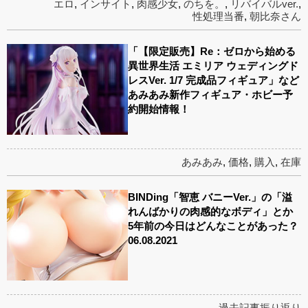
エロ
,
インサイト
,
肉感少女
,
のちを。
,
リバイバルver.
,
性処理当番
,
朝比奈さん
「【限定販売】Re：ゼロから始める
異世界生活 エミリア ウェディングド
レスVer. 1/7 完成品フィギュア」など
あみあみ新作フィギュア・ホビー予
約開始情報！
あみあみ
,
価格
,
購入
,
在庫
BINDing「智恵 バニーVer.」の「溢
れんばかりの肉感的なボディ」とか
5年前の今日はどんなことがあった？
06.08.2021
過去記事振り返り