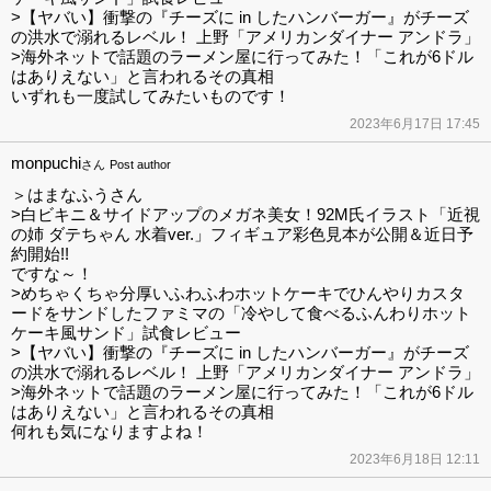
>【ヤバい】衝撃の『チーズに in したハンバーガー』がチーズ
の洪水で溺れるレベル！ 上野「アメリカンダイナー アンドラ」
>海外ネットで話題のラーメン屋に行ってみた！「これが6ドル
はありえない」と言われるその真相
いずれも一度試してみたいものです！
2023年6月17日 17:45
monpuchi
さん
Post author
＞はまなふうさん
>白ビキニ＆サイドアップのメガネ美女！92M氏イラスト「近視
の姉 ダテちゃん 水着ver.」フィギュア彩色見本が公開＆近日予
約開始!!
ですな～！
>めちゃくちゃ分厚いふわふわホットケーキでひんやりカスタ
ードをサンドしたファミマの「冷やして食べるふんわりホット
ケーキ風サンド」試食レビュー
>【ヤバい】衝撃の『チーズに in したハンバーガー』がチーズ
の洪水で溺れるレベル！ 上野「アメリカンダイナー アンドラ」
>海外ネットで話題のラーメン屋に行ってみた！「これが6ドル
はありえない」と言われるその真相
何れも気になりますよね！
2023年6月18日 12:11