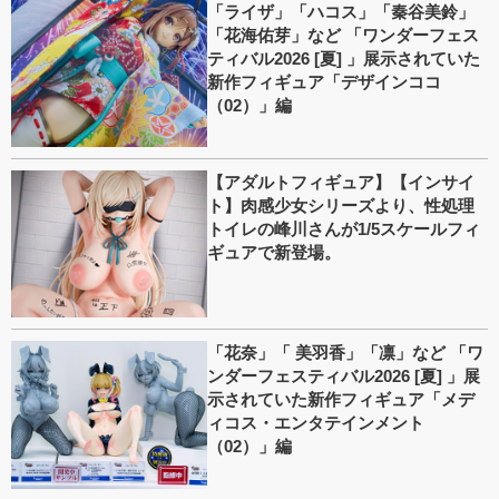
「ライザ」「ハコス」「秦谷美鈴」
「花海佑芽」など 「ワンダーフェス
ティバル2026 [夏] 」展示されていた
新作フィギュア「デザインココ
（02）」編
【アダルトフィギュア】【インサイ
ト】肉感少女シリーズより、性処理
トイレの峰川さんが1/5スケールフィ
ギュアで新登場。
「花奈」「 美羽香」「凛」など 「ワ
ンダーフェスティバル2026 [夏] 」展
示されていた新作フィギュア「メデ
ィコス・エンタテインメント
（02）」編