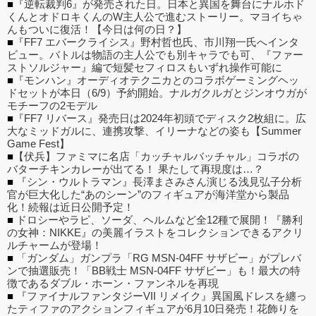
■
『逆転裁判6』が発売された日。日本と異国を舞台にナルホド
くんとオドロキくんのW主人公で進むストーリー。マヨイちゃ
んもついに復活！【今日は何の日？】
■
『FF7 エバークライシス』野村哲也氏、市川翔一氏へインタ
ビュー。バトルは物語の主人公でも別キャラでも可、『ファー
ストソルジャー』編で短髪セフィロスもいずれ操作可能に
■
『モンハン』オーディオテクニカとのコラボゲーミングヘッ
ドセットが本日（6/9）予約開始。ナルガクルガとジンオウガが
モチーフの2モデル
■
『FF7 リバース』発売日は2024年初頭でディスク2枚組に。広
大なミッドガルに、連携攻撃、イリーナなどの姿も【Summer
Game Fest】
■
【伏兵】ファミマに名店「カッチャルバッチャル」コラボの
バターチキンカレーが出てる！ 果たして再現度は…？
■
『シン・ウルトラマン』長澤まさみさん演じる浅見弘子分析
官が巨大化した“あのシーン”のフィギュアが海洋堂から製品
化！続報は近日公開予定！
■
ドロシーやラピ、ソーダ、ヘルムなど全12種で展開！『勝利
の女神：NIKKE』の美麗イラストをコレクションできるアクリ
ルチャームが登場！
■
「ガンダム」ガンプラ「RG MSN-04FF サザビー」がプレバ
ンで抽選販売！「BB戦士 MSN-04FF サザビー」も！最大の特
徴であるダブル・ホーン・ファンネルを再現
■
『ファイナルファンタジーVII リメイク』異国風ドレスを纏っ
たティファのアクションフィギュアが6月10日発売！花飾りを