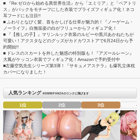
■
『Re:ゼロから始める異世界生活』から「エミリア」と「ベアトリ
ス」がパックをモチーフにした衣装でプライズフィギュア化！ネコ
耳フードにも注目!!
■
ふわりとなびく髪、首をかしげる仕草が魅力的！『ノーゲーム・
ノーライフ』白無垢姿の白がフリューからフィギュア化！
■
『【推しの子】』マリンルック衣装のルビーや黒川あかねたちが
可愛い！アクスタなどのグッズがカドカワストアで6月24日から予
約開始!!
■
ドレスのスカートを外した魅惑の特別版も！『アズールレーン』
大鳳がケッコン衣装でフィギュア化！Amazonで予約受付中
■
左藤空気先生シリーズ第3弾！『サキュメアステラ』も爆乳立体枕
カバーになりました！
人気ランキング
※DMM/FANZAのリンクに飛びます
1位
2位
3位
4