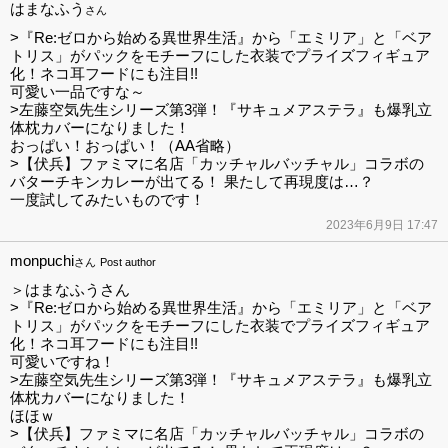
はまなふう
さん
>『Re:ゼロから始める異世界生活』から「エミリア」と「ベア
トリス」がパックをモチーフにした衣装でプライズフィギュア
化！ネコ耳フードにも注目!!
可愛い一品ですな～
>左藤空気先生シリーズ第3弾！『サキュメアステラ』も爆乳立
体枕カバーになりました！
おっぱい！おっぱい！（AA省略）
>【伏兵】ファミマに名店「カッチャルバッチャル」コラボの
バターチキンカレーが出てる！ 果たして再現度は…？
一度試してみたいものです！
2023年6月9日 17:47
monpuchi
さん
Post author
＞はまなふうさん
>『Re:ゼロから始める異世界生活』から「エミリア」と「ベア
トリス」がパックをモチーフにした衣装でプライズフィギュア
化！ネコ耳フードにも注目!!
可愛いですね！
>左藤空気先生シリーズ第3弾！『サキュメアステラ』も爆乳立
体枕カバーになりました！
ほほｗ
>【伏兵】ファミマに名店「カッチャルバッチャル」コラボの