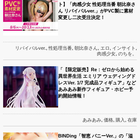
ト】「肉感少女 性処理当番 朝比奈さ
ん リバイバルver.」がPVC製に素材
変更し二次受注決定！
リバイバルver.
,
性処理当番
,
朝比奈さん
,
エロ
,
インサイト
,
肉感少女
,
のちを。
「【限定販売】Re：ゼロから始める
異世界生活 エミリア ウェディングド
レスVer. 1/7 完成品フィギュア」など
あみあみ新作フィギュア・ホビー予
約開始情報！
あみあみ
,
価格
,
購入
,
在庫
BINDing「智恵 バニーVer.」の「溢