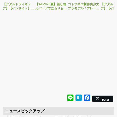
【アダルトフィギュ
【WF2026夏】差し替
コトブキヤ新作美少女
【アダルト
ア】【インサイト】肉
えパーツでぽろりも
プラモデル「フレーム
ア】【イン
感少女シリーズより、
OK！ベルファイン新
アームズ・ガール ドゥ
感少女シリ
性処理トイレの峰川さ
作美少女フィギュア
ルガーI〈Bunny
昼は朗らか
んが1/5スケールフィギ
「Creator’s Sellection
Style〉」予約受付開
案内人」と
ュアで新登場。
転生コロシアム マー
始！
導くアイビ
ル・バロック」予約受
けに見せる
付開始！
フィギュア
場！
Line
Hatena
Facebook
Post
ニュースピックアップ