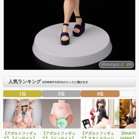
人気ランキング
※DMM/FANZAのリンクに飛びます
1位
2位
3位
4
【アダルトフィギュ
【アダルトフィギュ
【アダルトフィギュ
【Bfull FO
ア】【インサイト】肉
ア】【インサイト】ベ
ア】大きくカラーリン
JAPAN】