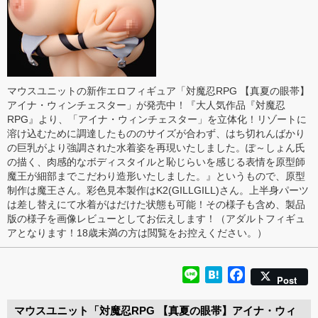
マウスユニットの新作エロフィギュア「対魔忍RPG 【真夏の眼帯】
アイナ・ウィンチェスター」が発売中！『大人気作品『対魔忍
RPG』より、「アイナ・ウィンチェスター」を立体化！リゾートに
溶け込むために調達したもののサイズが合わず、はち切れんばかり
の巨乳がより強調された水着姿を再現いたしました。ぽ～しょん氏
の描く、肉感的なボディスタイルと恥じらいを感じる表情を原型師
魔王が細部までこだわり造形いたしました。』というもので、原型
制作は魔王さん。彩色見本製作はK2(GILLGILL)さん。上半身パーツ
は差し替えにて水着がはだけた状態も可能！その様子も含め、製品
版の様子を画像レビューとしてお伝えします！（アダルトフィギュ
アとなります！18歳未満の方は閲覧をお控えください。）
Line
Hatena
Facebook
Post
マウスユニット「対魔忍RPG 【真夏の眼帯】アイナ・ウィ