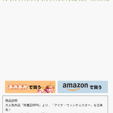
感少女シリーズより、
ルドール「ロゼ」1/5ス
グを変えた黒と赤の衣
をモチーフ
性処理トイレの峰川さ
ケールフィギュア専用
装で再登場！ネイティ
ジナルフィ
んが1/5スケールフィギ
「秘密のオプションパ
ブ新作エロフィギュア
ルドール「
ュアで新登場。
ーツ」が登場です。
「みことあけみオリジ
着ver.が1
ナルキャラクター 新装
新登場！
版 文学少女」
商品説明
大人気作品『対魔忍RPG』より、「アイナ・ウィンチェスター」を立体
化！