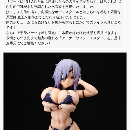
リゾートに溶け込むために調達したもののサイズが合わず、はち切れんば
かりの巨乳がより強調された水着姿を再現いたしました。
ぽ～しょん氏の描く、肉感的なボディスタイルと恥じらいを感じる表情を
原型師 魔王が細部までこだわり造形いたしました。
胸のボリュームにも負けないお尻から太ももにかけてのラインも見どころ
です！
さらに上半身パーツは差し替えにて水着がはだけた状態も選択できます。
表情からつま先まで魅力の溢れる「アイナ・ウィンチェスター」を、是非
お手元にてご堪能ください！