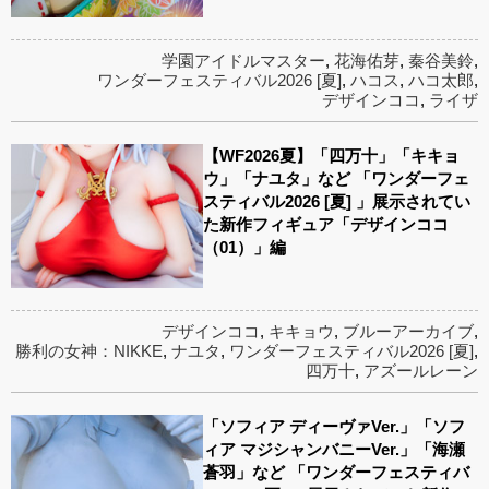
学園アイドルマスター
,
花海佑芽
,
秦谷美鈴
,
ワンダーフェスティバル2026 [夏]
,
ハコス
,
ハコ太郎
,
デザインココ
,
ライザ
【WF2026夏】「四万十」「キキョ
ウ」「ナユタ」など 「ワンダーフェ
スティバル2026 [夏] 」展示されてい
た新作フィギュア「デザインココ
（01）」編
デザインココ
,
キキョウ
,
ブルーアーカイブ
,
勝利の女神：NIKKE
,
ナユタ
,
ワンダーフェスティバル2026 [夏]
,
四万十
,
アズールレーン
「ソフィア ディーヴァVer.」「ソフ
ィア マジシャンバニーVer.」「海瀬
蒼羽」など 「ワンダーフェスティバ