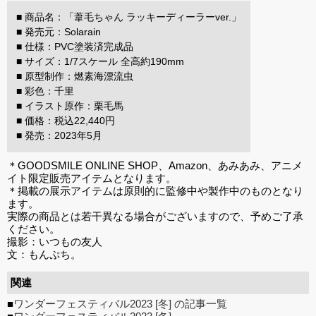
■ 商品名：「葦毛ちゃん ラッキーディーラーver.」
■ 発売元：Solarain
■ 仕様：PVC塗装済完成品
■ サイズ：1/7スケール 全高約190mm
■ 原型制作：燃素海漂流虫
■ 彩色：千里
■ イラスト原作：栗毛馬
■ 価格：税込22,440円
■ 発売：2023年5月
＊GOODSMILE ONLINE SHOP、Amazon、あみあみ、アニメ
イト限定販売アイテムとなります。
＊掲載の展示アイテムは原則的に監修中や製作中のものとなり
ます。
実際の商品とは若干異なる場合がございますので、予めご了承
ください。
撮影：いつもの友人
文：もんぷち。
関連
■
ワンダーフェスティバル2023 [冬] の記事一覧