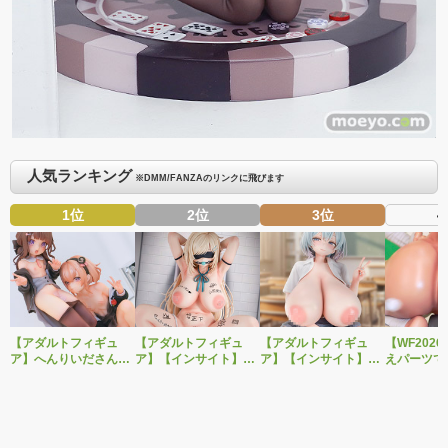
人気ランキング
※DMM/FANZAのリンクに飛びます
1位
2位
3位
4
【アダルトフィギュ
【アダルトフィギュ
【アダルトフィギュ
【WF202
ア】へんりいださんイ
ア】【インサイト】肉
ア】【インサイト】肉
えパーツで
ラストを2体セットで
感少女シリーズより、
感少女シリーズより、
OK！ベル
立体化！PURE新作美
性処理トイレの峰川さ
無邪気に誘惑してくる
作美少女フ
少女フィギュア「ひよ
んが1/5スケールフィギ
いたずらっ子「汐見弓
「Creator’s
り＆こはる」予約受付
ュアで新登場。
良（しおみゆら）」が
転生コロシ
開始！
1/6スケールフィギュア
ル・バロッ