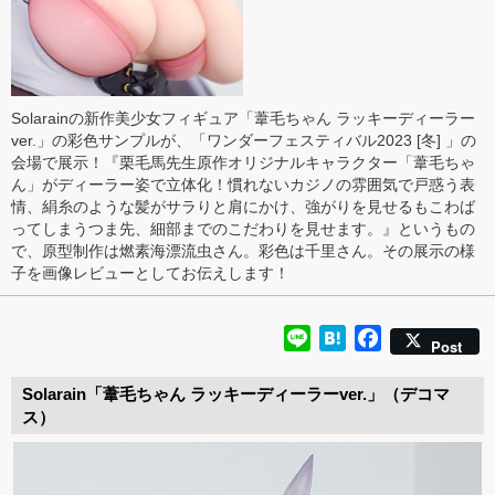
Solarainの新作美少女フィギュア「葦毛ちゃん ラッキーディーラー
ver.」の彩色サンプルが、「ワンダーフェスティバル2023 [冬] 」の
会場で展示！『栗毛馬先生原作オリジナルキャラクター「葦毛ちゃ
ん」がディーラー姿で立体化！慣れないカジノの雰囲気で戸惑う表
情、絹糸のような髪がサラりと肩にかけ、強がりを見せるもこわば
ってしまうつま先、細部までのこだわりを見せます。』というもの
で、原型制作は燃素海漂流虫さん。彩色は千里さん。その展示の様
子を画像レビューとしてお伝えします！
Line
Hatena
Facebook
Post
Solarain「葦毛ちゃん ラッキーディーラーver.」（デコマ
ス）