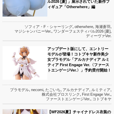
ル2026 [夏] 」展示されていた新作フ
ィギュア「Otherwhere」編
ソフィア・F・シャーリング
,
otherwhere
,
海瀬蒼羽
,
マジシャンバニーVer.
,
ワンダーフェスティバル2026 [夏]
,
ディーヴァVer.
アップデート版にして、エントリー
モデルが登場！コトブキヤ新作美少
女プラモデル「アルカナディア ルミ
ティア First Engage Ver.〈ファース
トエンゲージVer.〉」予約受付開始！
プラモデル
,
necomi
,
たごいち
,
アルカナディア
,
ルミティア
,
株式会社プロスリンク
,
First Engage Ver.
,
ファーストエンゲージVer.
,
コトブキヤ
【WF2026夏】チャイナドレス衣装の