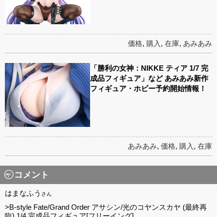
価格
,
購入
,
在庫
,
あみあみ
「勝利の女神：NIKKE ティア 1/7 完
成品フィギュア」など あみあみ新作
フィギュア・ホビー予約開始情報！
あみあみ
,
価格
,
購入
,
在庫
コメント
はまなふう
さん
>B-style Fate/Grand Order アサシン/光のコヤンスカヤ (最終再
臨) 1/4 完成品フィギュア[フリーイング]