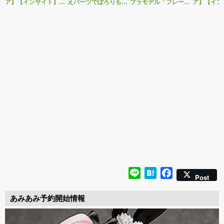
ア】【インサイト】肉
えパーツでぽろりも
プラモデル「フレーム
ア】【イン
感少女シリーズより、
OK！ベルファイン新
アームズ・ガール ドゥ
感少女シリ
性処理トイレの峰川さ
作美少女フィギュア
ルガーI〈Bunny
昼は朗らか
んが1/5スケールフィギ
「Creator’s Sellection
Style〉」予約受付開
案内人」と
ュアで新登場。
転生コロシアム マー
始！
導くアイビ
ル・バロック」予約受
けに見せる
付開始！
フィギュア
場！
Line
Hatena
Facebook
Post
あみあみ予約開始情報