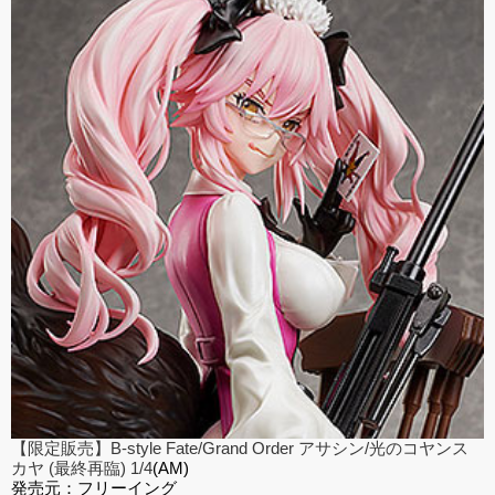
【限定販売】B-style Fate/Grand Order アサシン/光のコヤンス
カヤ (最終再臨) 1/4
(
AM)
発売元：フリーイング