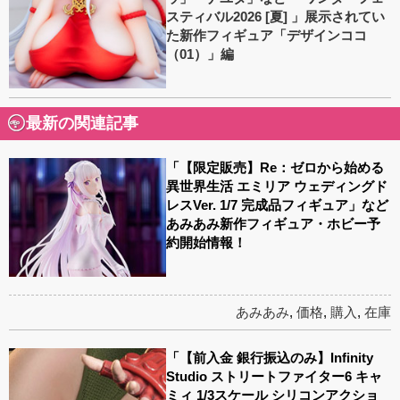
スティバル2026 [夏] 」展示されてい
た新作フィギュア「デザインココ
（01）」編
最新の関連記事
「【限定販売】Re：ゼロから始める
異世界生活 エミリア ウェディングド
レスVer. 1/7 完成品フィギュア」など
あみあみ新作フィギュア・ホビー予
約開始情報！
あみあみ
,
価格
,
購入
,
在庫
「【前入金 銀行振込のみ】Infinity
Studio ストリートファイター6 キャ
ミィ 1/3スケール シリコンアクショ