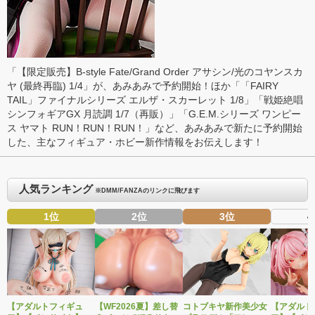
「【限定販売】B-style Fate/Grand Order アサシン/光のコヤンスカ
ヤ (最終再臨) 1/4」が、あみあみで予約開始！ほか「「FAIRY
TAIL」ファイナルシリーズ エルザ・スカーレット 1/8」「戦姫絶唱
シンフォギアGX 月読調 1/7（再販）」「G.E.M.シリーズ ワンピー
ス ヤマト RUN！RUN！RUN！」など、あみあみで新たに予約開始
した、主なフィギュア・ホビー新作情報をお伝えします！
人気ランキング
※DMM/FANZAのリンクに飛びます
1位
2位
3位
4
【アダルトフィギュ
【WF2026夏】差し替
コトブキヤ新作美少女
【アダルト