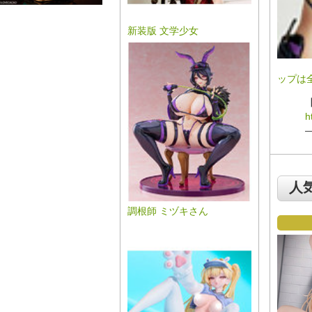
新装版 文学少女
ップは
h
人
調根師 ミヅキさん