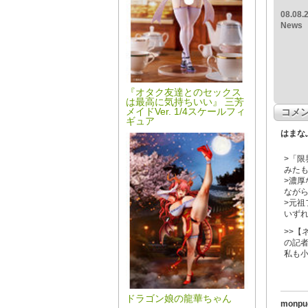
08.08.
News
『オタク友達とのセックス
は最高に気持ちいい』 三芳
メイドVer. 1/4スケールフィ
コメ
ギュア
はまな
>「
みた
>濃厚
なが
>元
いず
>>【
の記
私も
ドラゴン娘の龍華ちゃん
monpu