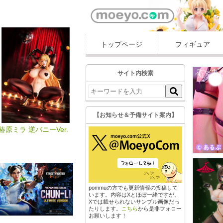
トップページ
フィギュア
サイト内検索
【お知らせ＆予備サイト案内】
椿原ミラ 逆バニーVer.
pommuの方でも更新情報の投稿して
います。内容はXとほぼ一緒ですが、
Xでは載せられないサンプル画像だっ
たりします。
こちら
から是非フォロー
お願いします！