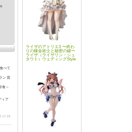
om
ライザのアトリエ3 〜終わ
りの錬金術士と秘密の鍵〜
ライザ（ライザリン・シュ
タウト）ウェディングStyle
食べて
ラン 昔
存食～
ディア
 17:29