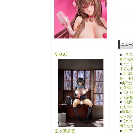
ニュー
NIKUO
■
『ヨス
和でも
■
ファミ
すると
■
【ホロ
長)、
■
実写に
た疑問
■
【スト
とPS4
■
「限界
たもの
■
濃厚な
がらの
■
【ネタ
者たち
■
元祖フ
四ツ野若葉