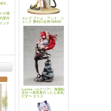
EX」
ストが描
約受付
エレグ:ブーム・アンド・シ
ョック 勝利の女神:NIKKE
インナ
Lucrea（ルクリア） 無職転
生III 〜異世界行ったら本気
だす〜 エリス