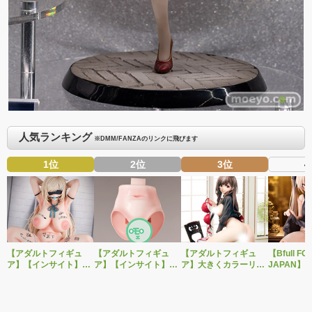
人気ランキング
※DMM/FANZAのリンクに飛びます
1位
2位
3位
4
【アダルトフィギュ
【アダルトフィギュ
【アダルトフィギュ
【Bfull FO
ア】【インサイト】肉
ア】【インサイト】ベ
ア】大きくカラーリン
JAPAN】
感少女シリーズより、
ルドール「ロゼ」1/5ス
グを変えた黒と赤の衣
をモチーフ
性処理トイレの峰川さ
ケールフィギュア専用
装で再登場！ネイティ
ジナルフィ
んが1/5スケールフィギ
「秘密のオプションパ
ブ新作エロフィギュア
ルドール「
ュアで新登場。
ーツ」が登場です。
「みことあけみオリジ
着ver.が1